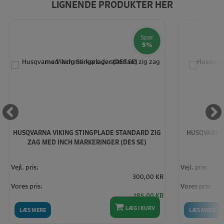
LIGNENDE PRODUKTER HER
Spar
5%
HUSQVARNA VIKING STINGPLADE STANDARD ZIG
HUSQVARNA
ZAG MED INCH MARKERINGER (DES SE)
Vejl. pris:
Vejl. pris:
300,00 KR
Vores pris:
Vores pris:
285,00 KR
LÆG I KURV
LÆS MERE
LÆS MERE