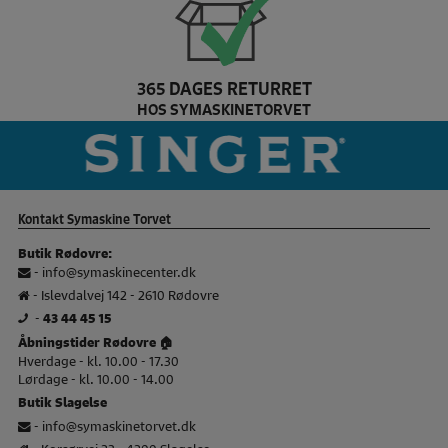
365 DAGES RETURRET
HOS SYMASKINETORVET
Pfaff Brand slider
si
Kontakt Symaskine Torvet
Butik Rødovre:
-
info@symaskinecenter.dk
- Islevdalvej 142 - 2610 Rødovre
-
43 44 45 15
Åbningstider Rødovre 🏠
Hverdage - kl. 10.00 - 17.30
Lørdage - kl. 10.00 - 14.00
Butik Slagelse
-
info@symaskinetorvet.dk
- Korsørvej 23 - 4200 Slagelse