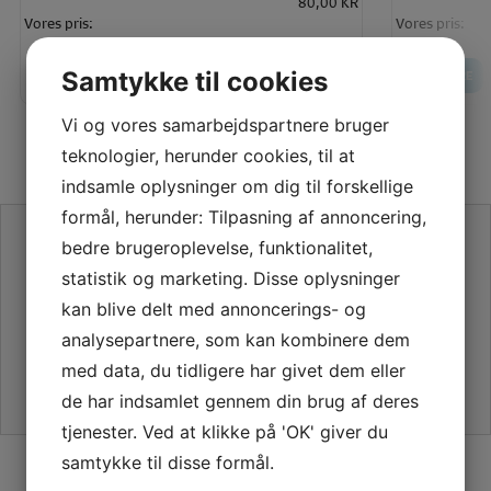
80,00 KR
Vores pris:
Vores pris:
70,00 KR
LÆG I KURV
Samtykke til cookies
LÆS MERE
LÆS MERE
Vi og vores samarbejdspartnere bruger
teknologier, herunder cookies, til at
indsamle oplysninger om dig til forskellige
formål, herunder: Tilpasning af annoncering,
SE VORES ANMELDELSER PÅ TRUSTPILOT
bedre brugeroplevelse, funktionalitet,
statistik og marketing. Disse oplysninger
kan blive delt med annoncerings- og
analysepartnere, som kan kombinere dem
med data, du tidligere har givet dem eller
de har indsamlet gennem din brug af deres
tjenester. Ved at klikke på 'OK' giver du
samtykke til disse formål.
SIKKER HANDEL PÅ SYMASKINETORVET.DK