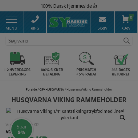
Hop
100% Dansk hjemmeside 👍
til
Brug for hjælp? Ring på 43 44 45 15 ☎️
indholdet
0
Vi matcher alle danske priser 💰
MENU
RING
SKRIV
KURV
Søg varer
1-2 HVERDAGES
100% SIKKER
PRISMATCH
365 DAGES
LEVERING
BETALING
+ 5% RABAT
RETURRET
Forside
/
CSV HUSQVARNA
/ Husqvarna Viking Rammeholder
HUSQVARNA VIKING RAMMEHOLDER
Vejl. pris:
500 KR
Spar
Vores pris:
5%
Den