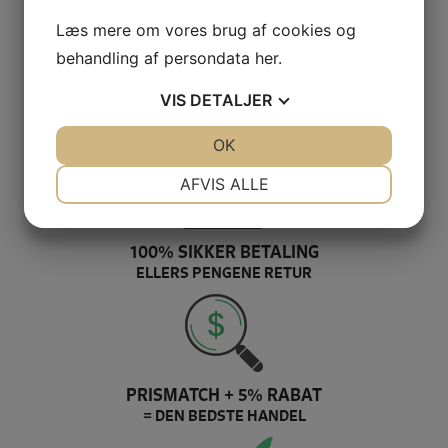
Læs mere om vores brug af cookies og
behandling af persondata
her
.
VIS
DETALJER
GRATIS LEVERING VED 399,-
PÅ KUN 1-2 HVERDAGE
JA
NEJ
OK
JA
NEJ
NØDVENDIGE
PRÆFERENCER
AFVIS ALLE
JA
NEJ
JA
NEJ
MARKETING
STATISTIK
100% SIKKER BETALING
ELLERS PENGENE RETUR
PRISMATCH + 5% RABAT
= DEN BEDSTE HANDEL