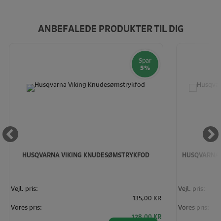
ANBEFALEDE PRODUKTER TIL DIG
Spar
5%
HUSQVARNA VIKING KNUDESØMSTRYKFOD
HUSQVARNA V
Vejl. pris:
Vejl. pris:
135,00 KR
Vores pris:
Vores pris:
128,00 KR