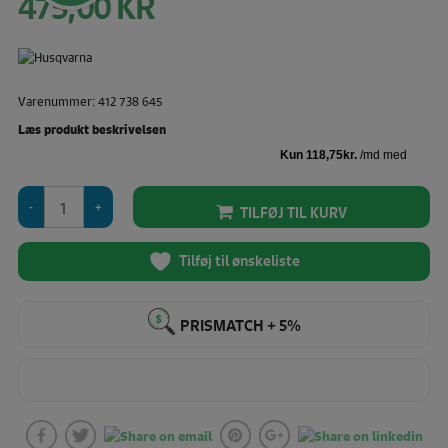
475,00
KR
oprindelige
pris
Den
var:
aktuelle
500,00 KR.
pris
Varenummer: 412 738 645
er:
475,00 KR.
Læs produkt beskrivelsen
Husqvarna
TILFØJ TIL KURV
Viking
Rammeholder
antal
Tilføj til ønskeliste
PRISMATCH + 5%