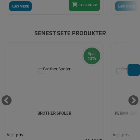
LÆG I KURV
LÆS MERE
LÆS MERE
SENEST SETE PRODUKTER
Spar
13%
T
BROTHER SPOLER
PERMA CORE 1
Vejl. pris:
Vejl. pris: