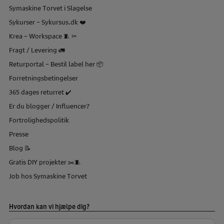
Symaskine Torvet i Slagelse
Sykurser – Sykursus.dk ❤️
Krea – Workspace 🧵 ✂
Fragt / Levering 🚛
Returportal – Bestil label her 📦
Forretningsbetingelser
365 dages returret ✔️
Er du blogger / Influencer?
Fortrolighedspolitik
Presse
Blog 📝
Gratis DIY projekter ✂️🧵
Job hos Symaskine Torvet
Hvordan kan vi hjælpe dig?
Navn