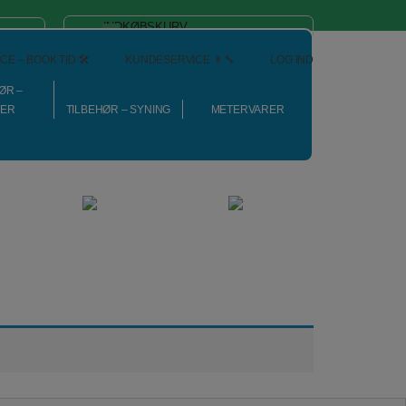
INDKØBSKURV
0
Gratis fragt ved køb over 399 kr.
CE – BOOK TID 🛠️
KUNDESERVICE 👨‍🔧
LOG IND
ØR –
NER
TILBEHØR – SYNING
METERVARER