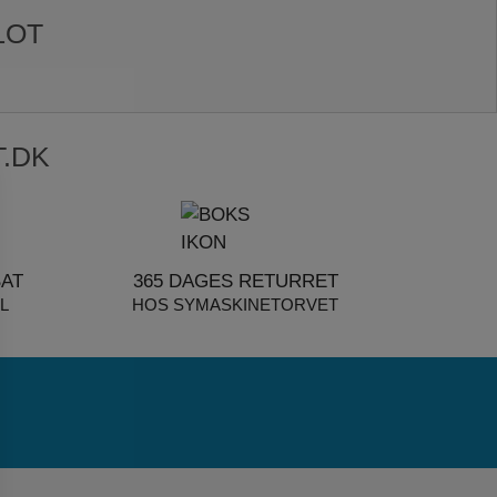
LOT
.DK
BAT
365 DAGES RETURRET
L
HOS SYMASKINETORVET