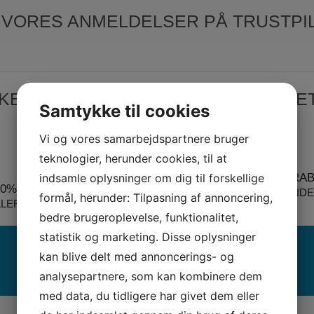
 VORES ANMELDELSER PÅ TRUSTPI
KKER HANDEL PÅ SYMASKINETORVET
Samtykke til cookies
Vi og vores samarbejdspartnere bruger
teknologier, herunder cookies, til at
PRISMATCH + 5% RA
indsamle oplysninger om dig til forskellige
00% SIKKER BETALING
= DEN BEDSTE HANDE
formål, herunder: Tilpasning af annoncering,
LLERS PENGENE RETUR
bedre brugeroplevelse, funktionalitet,
statistik og marketing. Disse oplysninger
kan blive delt med annoncerings- og
analysepartnere, som kan kombinere dem
med data, du tidligere har givet dem eller