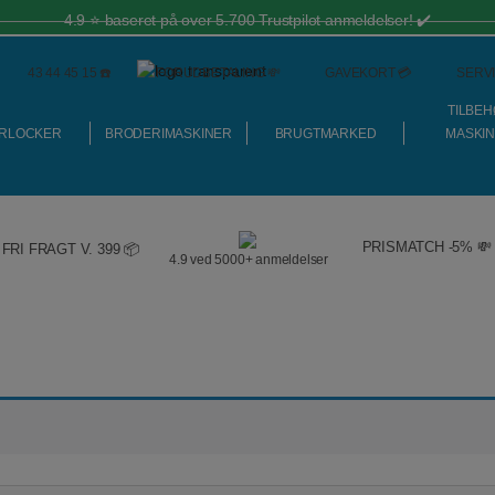
4.9 ⭐️ baseret på over 5.700 Trustpilot anmeldelser! ✔️
43 44 45 15 ☎️
FORUDBETALING 💸
GAVEKORT 💳
SERVI
TILBEH
RLOCKER
BRODERIMASKINER
BRUGTMARKED
MASKI
PRISMATCH -5% 💸
FRI FRAGT V. 399 📦
4.9 ved 5000+ anmeldelser