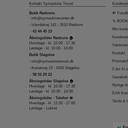
Kontakt Symaskine Torvet
Kundeser
Butik Rødovre:
💸 Forudb
-
info@symaskinecenter.dk
🔧 BOOK
- Islevdalvej 142 - 2610 Rødovre
Min kont
-
43 44 45 15
Kundeser
Åbningstider Rødovre 🏠
Hverdage - kl. 10.00 - 17.30
Værkste
Lørdage - kl. 10.00 - 14.00
Kontakt
Butik Slagelse
Prismatch
-
info@symaskinetorvet.dk
- Korsørvej 23 - 4200 Slagelse
5 års fri 
-
58 52 29 22
Gavekort
Åbningstider Slagelse 🏠
Nyttige l
Hverdage kl. 10.00 - 17.30
Lørdage - kl. 10.00 - 14.00
EAN Kun
Åbningstider - Telefon ☎️
Skole & I
Hverdage - kl. 12.00 - 17.00
Lørdage - Lukket
Fo