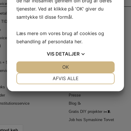
de har indsamlet gennem din brug af deres
vice
Information
tjenester. Ved at klikke på 'OK' giver du
etaling 💸
Symaskine Torvet i Rødovre
samtykke til disse formål.
 TID TIL SERVICE 🔧
Symaskine Torvet i Slagelse
o
Sykurser – Sykursus.dk ❤️
Læs mere om vores brug af cookies og
vice
Krea – Workspace 🧵 ✂
behandling af persondata
her
.
d
Fragt / Levering 🚛
VIS
DETALJER
Returportal – Bestil label her 📦
 + 5% ekstra rabat.
Forretningsbetingelser
JA
NEJ
OK
JA
NEJ
service
365 dages returret ✔️
NØDVENDIGE
PRÆFERENCER
AFVIS ALLE
Er du blogger / Influencer?
inks
Fortrolighedspolitik
JA
NEJ
JA
NEJ
der
Presse
MARKETING
STATISTIK
nstitutionsservice
Blog 📝
Gratis DIY projekter ✂️🧵
Job hos Symaskine Torvet
rtryd køb