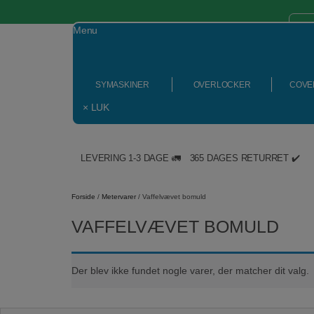
Menu
SYMASKINER
OVERLOCKER
COVE
× LUK
LEVERING 1-3 DAGE 🚛
365 DAGES RETURRET ✔️
Hop
til
Forside
/
Metervarer
/ Vaffelvævet bomuld
indholdet
VAFFELVÆVET BOMULD
Der blev ikke fundet nogle varer, der matcher dit valg.