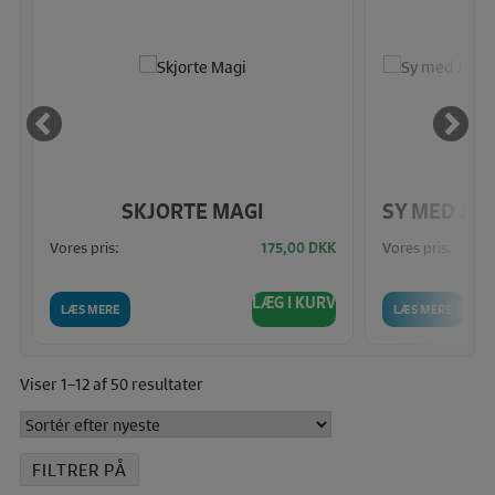
SKJORTE MAGI
Vores pris:
Vores pris:
K
175,00
DKK
V
LÆG I KURV
LÆS MERE
LÆS MERE
Sorteret
Viser 1–12 af 50 resultater
efter
seneste
FILTRER PÅ