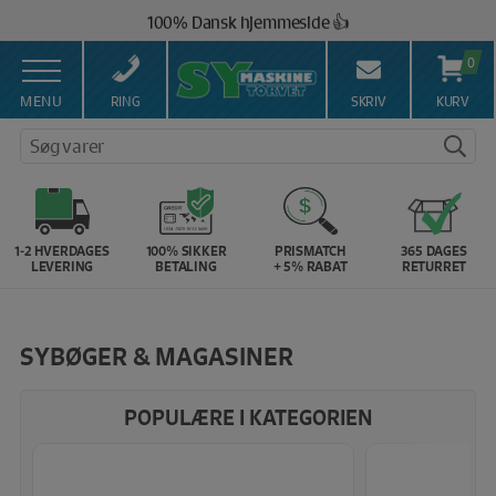
Hop
100% Dansk hjemmeside 👍
til
Brug for hjælp? Ring på 43 44 45 15 ☎️
indholdet
0
Vi matcher alle danske priser 💰
MENU
RING
SKRIV
KURV
Søg varer
1-2 HVERDAGES
100% SIKKER
PRISMATCH
365 DAGES
LEVERING
BETALING
+ 5% RABAT
RETURRET
SYBØGER & MAGASINER
POPULÆRE I KATEGORIEN