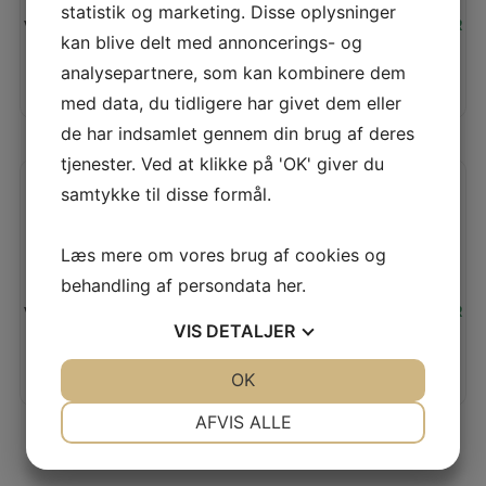
statistik og marketing. Disse oplysninger
Vores pris:
155,00
KR
kan blive delt med annoncerings- og
analysepartnere, som kan kombinere dem
TILFØJ TIL KURV
LÆS MERE
med data, du tidligere har givet dem eller
de har indsamlet gennem din brug af deres
tjenester. Ved at klikke på 'OK' giver du
samtykke til disse formål.
FIBRE MOOD 35
Læs mere om vores brug af cookies og
behandling af persondata
her
.
Vores pris:
145,00
KR
VIS
DETALJER
TILFØJ TIL KURV
JA
NEJ
OK
JA
NEJ
LÆS MERE
NØDVENDIGE
PRÆFERENCER
AFVIS ALLE
Vis flere produkter
JA
NEJ
JA
NEJ