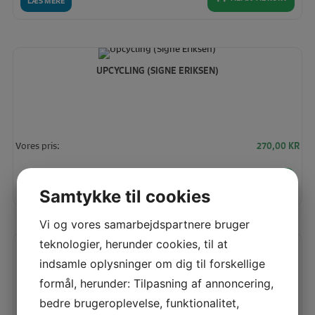
LÆS MERE
UPCYCLING (SIGNE ERIKSEN)
Vores pris:
270,00
KR
TILFØJ TIL KURV
LÆS MERE
Samtykke til cookies
Vi og vores samarbejdspartnere bruger
teknologier, herunder cookies, til at
FIBRE MOOD SPECIAL NR 4
indsamle oplysninger om dig til forskellige
formål, herunder: Tilpasning af annoncering,
bedre brugeroplevelse, funktionalitet,