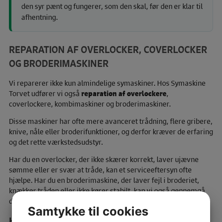
den syr pænt og fungerer, som den skal, før den er klar til
afhentning.
REPARATION AF OVERLOCKER, COVERLOCKER
OG BRODERIMASKINER
Vi reparerer ikke kun almindelige symaskiner. Hos Symaskine
Torvet udfører vi også
reparation af overlockere
,
coverlockere, kombimaskiner og broderimaskiner.
Disse maskiner har ofte mere avanceret trådning, flere gribere,
knive, nåle eller broderifunktioner, og derfor kræver de erfaring
og det rette værkstedsudstyr.
Har du en overlocker, der ikke skærer korrekt, laver ujævne
sømme eller er svær at tråde, kan et serviceeftersyn ofte
hjælpe. Har du en broderimaskine, der laver fejl i broderiet,
knækker tråden eller ikke kører stabilt, kan vi også gennemgå
den på værkstedet.
Samtykke til cookies
HVORNÅR BØR DIN SYMASKINE TIL