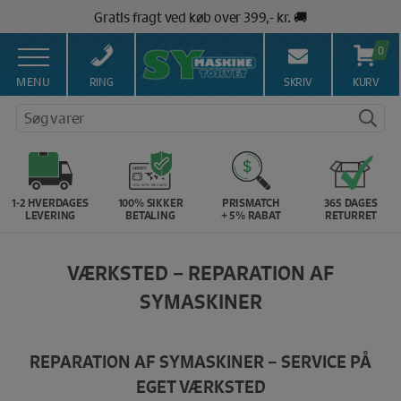
Hop
Gratis fragt ved køb over 399,- kr. 🚚
til
Salg af symaskiner siden 1967 🥇
indholdet
0
100% Dansk hjemmeside 👍
Brug for hjælp? Ring på 43 44 45 15 ☎️
MENU
RING
SKRIV
KURV
Vi matcher alle danske priser 💰
Søg varer
1-2 HVERDAGES
100% SIKKER
PRISMATCH
365 DAGES
LEVERING
BETALING
+ 5% RABAT
RETURRET
VÆRKSTED – REPARATION AF
SYMASKINER
REPARATION AF SYMASKINER – SERVICE PÅ
EGET VÆRKSTED