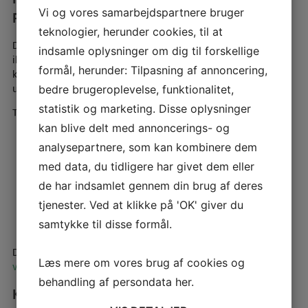
Vi og vores samarbejdspartnere bruger
REPARATION?
teknologier, herunder cookies, til at
Du bør overveje reparation eller service, hvis din symaskine
indsamle oplysninger om dig til forskellige
ikke syr, som den plejer. Nogle problemer kan løses med ny nål,
formål, herunder: Tilpasning af annoncering,
korrekt trådning eller rengøring, men gentagne fejl bør
undersøges.
bedre brugeroplevelse, funktionalitet,
statistik og marketing. Disse oplysninger
Typiske tegn på, at din symaskine bør til service, er:
kan blive delt med annoncerings- og
Maskinen springer sting over
analysepartnere, som kan kombinere dem
Overtråden eller undertråden knækker ofte
Maskinen larmer mere end normalt
med data, du tidligere har givet dem eller
Den går tungt eller ujævnt
de har indsamlet gennem din brug af deres
Stoffet bliver ikke transporteret korrekt
tjenester. Ved at klikke på 'OK' giver du
Stingene bliver ujævne eller grimme
Maskinen syr ikke, selvom den er trådet korrekt
samtykke til disse formål.
Du kan også læse vores guide om
symaskine problemer og
Læs mere om vores brug af cookies og
vedligeholdelse
, hvis du vil se de mest almindelige fejl.
behandling af persondata
her
.
KAN DET BETALE SIG AT REPARERE EN