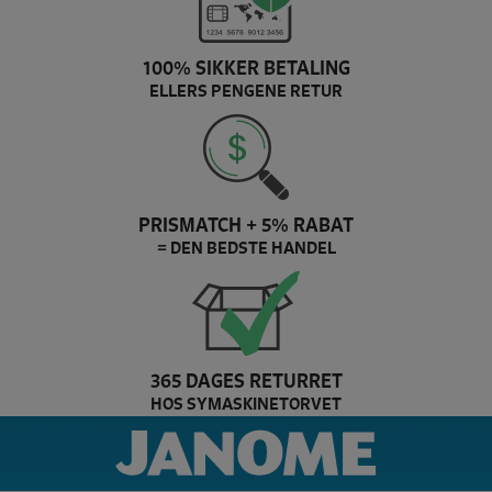
100% SIKKER BETALING
ELLERS PENGENE RETUR
PRISMATCH + 5% RABAT
= DEN BEDSTE HANDEL
365 DAGES RETURRET
HOS SYMASKINETORVET
der
janome Brand slider