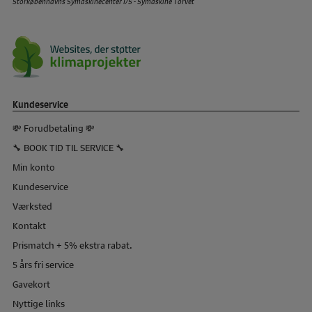
Storkøbenhavns Symaskinecenter I/S - Symaskine Torvet
Kundeservice
💸 Forudbetaling 💸
🔧 BOOK TID TIL SERVICE 🔧
Min konto
Kundeservice
Værksted
Kontakt
Prismatch + 5% ekstra rabat.
5 års fri service
Gavekort
Nyttige links