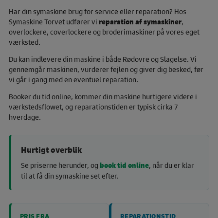
Har din symaskine brug for service eller reparation? Hos
Symaskine Torvet udfører vi
reparation af symaskiner
,
overlockere, coverlockere og broderimaskiner på vores eget
værksted.
Du kan indlevere din maskine i både Rødovre og Slagelse. Vi
gennemgår maskinen, vurderer fejlen og giver dig besked, før
vi går i gang med en eventuel reparation.
Booker du tid online, kommer din maskine hurtigere videre i
værkstedsflowet, og reparationstiden er typisk cirka 7
hverdage.
Hurtigt overblik
Se priserne herunder, og
book tid online
, når du er klar
til at få din symaskine set efter.
PRIS FRA
REPARATIONSTID