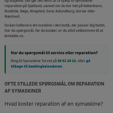
og Slagelse. Det gør det nemt at få hjælp til symaskine
reparation på Sjælland, uanset om du bor tæt på København,
Roskilde, Køge, Ringsted, Sorø, Kalundborg, Korsør eller
Næstved.
Du kan indlevere din maskine i den butik, der passer dig bedst.
Har du spørgsmål, før du booker, er du altid velkommen til at
kontakte os.
Har du spørgsmål til service eller reparation?
Ring til Symaskine Torvet på
58 52 29 22
, eller
gå
tilbage til bookingkalenderen
.
OFTE STILLEDE SPØRGSMÅL OM REPARATION
AF SYMASKINER
Hvad koster reparation af en symaskine?