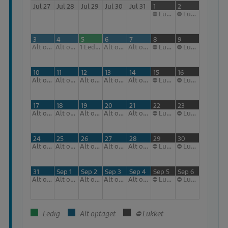
Jul 27
Jul 28
Jul 29
Jul 30
Jul 31
1
2
⛔ Lukket
⛔ Lukket
3
4
5
6
7
8
9
Alt optaget
Alt optaget
1
Ledige
Alt optaget
Alt optaget
⛔ Lukket
⛔ Lukket
10
11
12
13
14
15
16
Alt optaget
Alt optaget
Alt optaget
Alt optaget
Alt optaget
⛔ Lukket
⛔ Lukket
17
18
19
20
21
22
23
Alt optaget
Alt optaget
Alt optaget
Alt optaget
Alt optaget
⛔ Lukket
⛔ Lukket
24
25
26
27
28
29
30
Alt optaget
Alt optaget
Alt optaget
Alt optaget
Alt optaget
⛔ Lukket
⛔ Lukket
31
Sep 1
Sep 2
Sep 3
Sep 4
Sep 5
Sep 6
Alt optaget
Alt optaget
Alt optaget
Alt optaget
Alt optaget
⛔ Lukket
⛔ Lukket
-Ledig
-Alt optaget
-⛔ Lukket