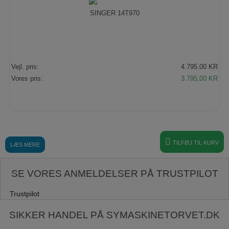
SINGER 14T970
Vejl. pris:
4.795.00 KR
Den
Den
Vores pris:
3.795,00
KR
oprindelige
aktu
pris
pris
var:
er:
4.795,00 KR.
3.7
TILFØJ TIL KURV
LÆS MERE
SE VORES ANMELDELSER PÅ TRUSTPILOT
Trustpilot
SIKKER HANDEL PÅ SYMASKINETORVET.DK