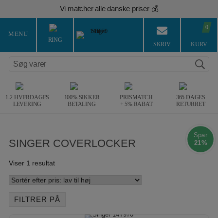
Hop
Vi matcher alle danske priser 💰
til
indholdet
0
MENU
RING
SKRIV
KURV
Søg varer
1-2 HVERDAGES
100% SIKKER
PRISMATCH
365 DAGES
LEVERING
BETALING
+ 5% RABAT
RETURRET
Spar
SINGER COVERLOCKER
21%
Viser 1 resultat
FILTRER PÅ