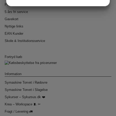
JA
NEJ
JA
NEJ
Prismatch + 5% ekstra rabat.
MARKETING
STATISTIK
5 års fri service
Gavekort
Nyttige links
EAN Kunder
Skole & Institutionsservice
Fortryd køb
Information
Symaskine Torvet i Rødovre
Symaskine Torvet i Slagelse
Sykurser – Sykursus.dk ❤️
Krea – Workspace 🧵 ✂
Fragt / Levering 🚛