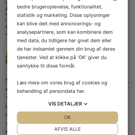
Lørdage - kl. 10.00 - 14.00
bedre brugeroplevelse, funktionalitet,
Åbningstider - Telefon ☎️
statistik og marketing. Disse oplysninger
Hverdage - kl. 12.00 - 17.00
Lørdage - Lukket
kan blive delt med annoncerings- og
CVR-nr – 61 41 59 12
analysepartnere, som kan kombinere dem
Storkøbenhavns Symaskinecenter I/S - Symaskine Torvet
med data, du tidligere har givet dem eller
de har indsamlet gennem din brug af deres
tjenester. Ved at klikke på 'OK' giver du
samtykke til disse formål.
Kundeservice
Læs mere om vores brug af cookies og
💸 Forudbetaling 💸
behandling af persondata
her
.
🔧 BOOK TID TIL SERVICE 🔧
VIS
DETALJER
Min konto
Kundeservice
JA
NEJ
OK
JA
NEJ
Værksted
NØDVENDIGE
PRÆFERENCER
AFVIS ALLE
Kontakt