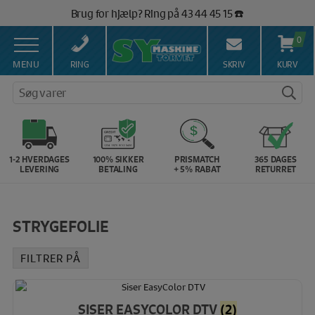
Hop
Brug for hjælp? Ring på 43 44 45 15 ☎️
til
Vi matcher alle danske priser 💰
indholdet
0
MENU
RING
SKRIV
KURV
Søg varer
1-2 HVERDAGES
100% SIKKER
PRISMATCH
365 DAGES
LEVERING
BETALING
+ 5% RABAT
RETURRET
STRYGEFOLIE
FILTRER PÅ
SISER EASYCOLOR DTV
(2)