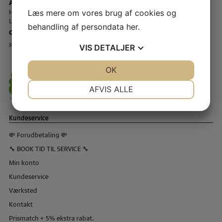
Åbningstider - Telefon ☎️
Hverdage - kl. 12.00 - 17.00
Læs mere om vores brug af cookies og
Lørdage - Lukket
behandling af persondata
her
.
CVR-nr – 61 41 59 12
Storkøbenhavns Symaskinecenter I/S - Symaskine Torvet
VIS
DETALJER
JA
NEJ
OK
JA
NEJ
NØDVENDIGE
PRÆFERENCER
AFVIS ALLE
JA
NEJ
JA
NEJ
Kundeservice
MARKETING
STATISTIK
💸 Forudbetaling 💸
🔧 BOOK TID TIL SERVICE 🔧
Min konto
Kundeservice
Værksted
Kontakt
Prismatch + 5% ekstra rabat.