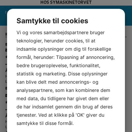
HOS SYMASKINETORVET
Baby Lock Brand slider
Samtykke til cookies
Vi og vores samarbejdspartnere bruger
Kontakt Symaskine Torvet
teknologier, herunder cookies, til at
Butik Rødovre:
indsamle oplysninger om dig til forskellige
-
info@symaskinecenter.dk
- Islevdalvej 142 - 2610 Rødovre
formål, herunder: Tilpasning af annoncering,
-
43 44 45 15
bedre brugeroplevelse, funktionalitet,
Åbningstider Rødovre 🏠
statistik og marketing. Disse oplysninger
Hverdage - kl. 10.00 - 17.30
Lørdage - kl. 10.00 - 14.00
kan blive delt med annoncerings- og
Butik Slagelse
analysepartnere, som kan kombinere dem
-
info@symaskinetorvet.dk
med data, du tidligere har givet dem eller
- Korsørvej 23 - 4200 Slagelse
de har indsamlet gennem din brug af deres
-
58 52 29 22
tjenester. Ved at klikke på 'OK' giver du
Åbningstider Slagelse 🏠
Hverdage kl. 10.00 - 17.30
samtykke til disse formål.
Lørdage - kl. 10.00 - 14.00