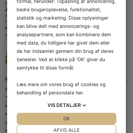
formål, herunder: Tilpasning af annoncering,
Lørdage - kl. 10.00 - 14.00
bedre brugeroplevelse, funktionalitet,
Åbningstider - Telefon ☎️
Hverdage - kl. 12.00 - 17.00
statistik og marketing. Disse oplysninger
Lørdage - Lukket
kan blive delt med annoncerings- og
CVR-nr – 61 41 59 12
analysepartnere, som kan kombinere dem
Storkøbenhavns Symaskinecenter I/S - Symaskine Torvet
med data, du tidligere har givet dem eller
de har indsamlet gennem din brug af deres
tjenester. Ved at klikke på 'OK' giver du
samtykke til disse formål.
Kundeservice
Læs mere om vores brug af cookies og
💸 Forudbetaling 💸
behandling af persondata
her
.
🔧 BOOK TID TIL SERVICE 🔧
VIS
DETALJER
Min konto
Kundeservice
JA
NEJ
OK
JA
NEJ
Værksted
NØDVENDIGE
PRÆFERENCER
AFVIS ALLE
Kontakt