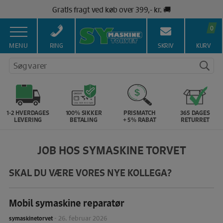
Hop
Gratis fragt ved køb over 399,- kr. 🚚
til
Salg af symaskiner siden 1967 🥇
indholdet
0
100% Dansk hjemmeside 👍
Brug for hjælp? Ring på 43 44 45 15 ☎️
MENU
RING
SKRIV
KURV
Vi matcher alle danske priser 💰
Søg varer
1-2 HVERDAGES
100% SIKKER
PRISMATCH
365 DAGES
LEVERING
BETALING
+ 5% RABAT
RETURRET
JOB HOS SYMASKINE TORVET
SKAL DU VÆRE VORES NYE KOLLEGA?
Mobil symaskine reparatør
-
26. februar 2026
symaskinetorvet