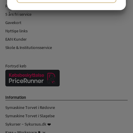
Prismatch + 5% ekstra rabat.
JA
NEJ
JA
NEJ
5 års fri service
MARKETING
STATISTIK
Gavekort
Nyttige links
EAN Kunder
Skole & Institutionsservice
Fortryd køb
Information
Symaskine Torvet i Rødovre
Symaskine Torvet i Slagelse
Sykurser – Sykursus.dk ❤️
Krea – Workspace 🧵 ✂