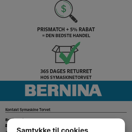
PRISMATCH + 5% RABAT
= DEN BEDSTE HANDEL
365 DAGES RETURRET
HOS SYMASKINETORVET
De
Kontakt Symaskine Torvet
Butik Rødovre:
-
info@symaskinecenter.dk
Samtykke til cookies
- Islevdalvej 142 - 2610 Rødovre