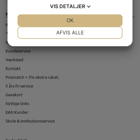
VIS
DETALJER
Kundeservice
JA
NEJ
OK
JA
NEJ
💸 Forudbetaling 💸
NØDVENDIGE
PRÆFERENCER
AFVIS ALLE
🔧 BOOK TID TIL SERVICE 🔧
Min konto
JA
NEJ
JA
NEJ
Kundeservice
MARKETING
STATISTIK
Værksted
Kontakt
Prismatch + 5% ekstra rabat.
5 års fri service
Gavekort
Nyttige links
EAN Kunder
Skole & Institutionsservice