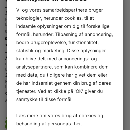
-
43 44 45 15
Vi og vores samarbejdspartnere bruger
Åbningstider Rødovre 🏠
teknologier, herunder cookies, til at
Hverdage - kl. 10.00 - 17.30
Lørdage - kl. 10.00 - 14.00
indsamle oplysninger om dig til forskellige
Butik Slagelse
formål, herunder: Tilpasning af annoncering,
-
info@symaskinetorvet.dk
bedre brugeroplevelse, funktionalitet,
- Korsørvej 23 - 4200 Slagelse
statistik og marketing. Disse oplysninger
-
58 52 29 22
Åbningstider Slagelse 🏠
kan blive delt med annoncerings- og
Hverdage kl. 10.00 - 17.30
analysepartnere, som kan kombinere dem
Lørdage - kl. 10.00 - 14.00
med data, du tidligere har givet dem eller
Åbningstider - Telefon ☎️
Hverdage - kl. 12.00 - 17.00
de har indsamlet gennem din brug af deres
Lørdage - Lukket
tjenester. Ved at klikke på 'OK' giver du
CVR-nr – 61 41 59 12
samtykke til disse formål.
Storkøbenhavns Symaskinecenter I/S - Symaskine Torvet
Læs mere om vores brug af cookies og
behandling af persondata
her
.