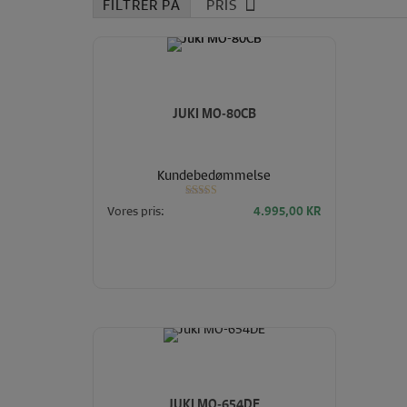
til
PRIS
høj
JUKI MO-80CB
Kundebedømmelse
Vurderet
Vores pris:
4.995,00
KR
4.00
ud af 5
JUKI MO-654DE