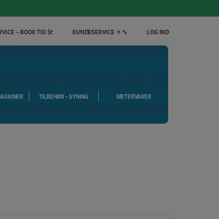
VICE – BOOK TID 🛠️
KUNDESERVICE 👨‍🔧
LOG IND
INDKØBSKURV
0
Gratis fragt ved køb over 399 kr.
MASKINER
TILBEHØR – SYNING
METERVARER