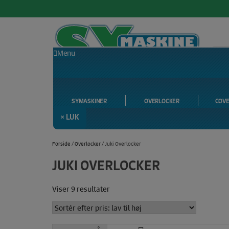
Menu
SYMASKINER
OVERLOCKER
COV
LEVERING 1-3 DAGE 🚛
365 DAGES RETURRET ✔️
× LUK
Hop
til
Forside
/
Overlocker
/ Juki Overlocker
indholdet
JUKI OVERLOCKER
Sorteret
Viser 9 resultater
efter
pris:
lav