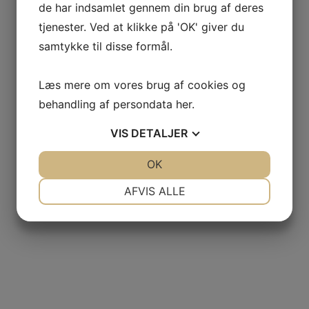
de har indsamlet gennem din brug af deres
tjenester. Ved at klikke på 'OK' giver du
samtykke til disse formål.
Læs mere om vores brug af cookies og
behandling af persondata
her
.
VIS
DETALJER
JA
NEJ
OK
JA
NEJ
NØDVENDIGE
PRÆFERENCER
AFVIS ALLE
JA
NEJ
JA
NEJ
MARKETING
STATISTIK