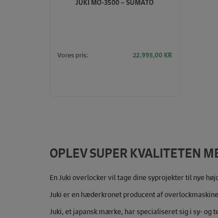
JUKI MO-3500 – SUMATO
Vores pris:
22.995,00
KR
OPLEV SUPER KVALITETEN M
En Juki overlocker vil tage dine syprojekter til nye høj
Juki er en hæderkronet producent af overlockmaskiner
Juki, et japansk mærke, har specialiseret sig i sy- o