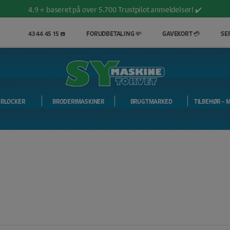
4.9 ⭐️ baseret på over 5.700 Trustpilot anmeldelser! ✔️
43 44 45 15 ☎️
FORUDBETALING 💸
GAVEKORT 💳
SER
ERLOCKER
BRODERIMASKINER
BRUGTMARKED
TILBEHØR – 
PRISMATCH -5% 💸
FRI FRAGT V. 399 📦
4.9 ved 5000+ anmeldelser