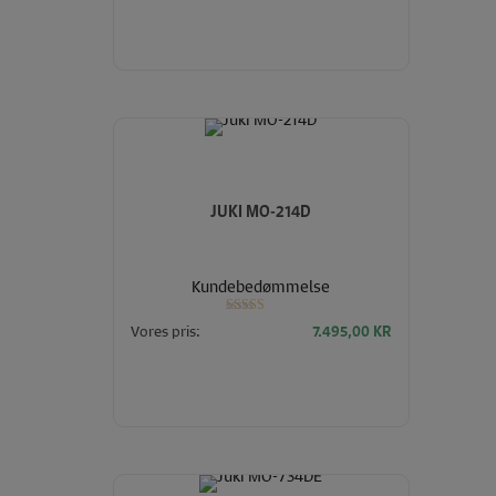
JUKI MO-214D
Kundebedømmelse
Vurderet
Vores pris:
7.495,00
KR
5.00
ud af 5