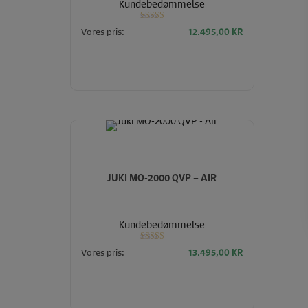
Kundebedømmelse
Vurderet
Vores pris:
12.495,00
KR
5.00
ud af 5
JUKI MO-2000 QVP – AIR
Kundebedømmelse
Vurderet
Vores pris:
13.495,00
KR
5.00
ud af 5