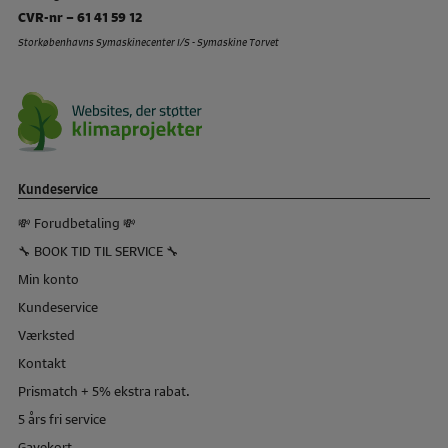
CVR-nr – 61 41 59 12
Storkøbenhavns Symaskinecenter I/S - Symaskine Torvet
Kundeservice
💸 Forudbetaling 💸
🔧 BOOK TID TIL SERVICE 🔧
Min konto
Kundeservice
Værksted
Kontakt
Prismatch + 5% ekstra rabat.
5 års fri service
Gavekort