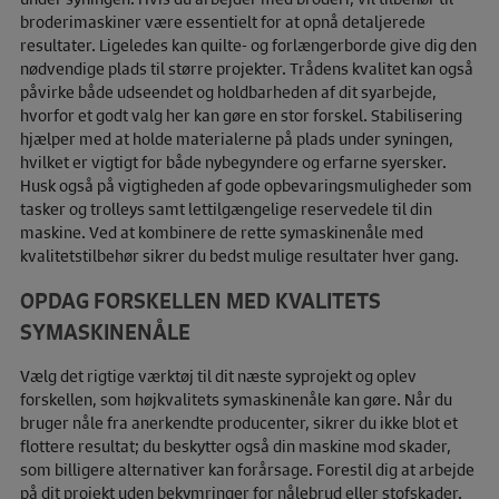
broderimaskiner være essentielt for at opnå detaljerede
resultater. Ligeledes kan quilte- og forlængerborde give dig den
nødvendige plads til større projekter. Trådens kvalitet kan også
påvirke både udseendet og holdbarheden af dit syarbejde,
hvorfor et godt valg her kan gøre en stor forskel. Stabilisering
hjælper med at holde materialerne på plads under syningen,
hvilket er vigtigt for både nybegyndere og erfarne syersker.
Husk også på vigtigheden af gode opbevaringsmuligheder som
tasker og trolleys
samt lettilgængelige
reservedele
til din
maskine. Ved at kombinere de rette symaskinenåle med
kvalitetstilbehør sikrer du bedst mulige resultater hver gang.
OPDAG FORSKELLEN MED KVALITETS
SYMASKINENÅLE
Vælg det rigtige værktøj til dit næste syprojekt og oplev
forskellen, som højkvalitets symaskinenåle kan gøre. Når du
bruger nåle fra anerkendte producenter, sikrer du ikke blot et
flottere resultat; du beskytter også din maskine mod skader,
som billigere alternativer kan forårsage. Forestil dig at arbejde
på dit projekt uden bekymringer for nålebrud eller stofskader.