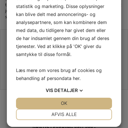
trådbrud, krøllet stof eller ujævne sting. Vær opmærksom på at
statistik og marketing. Disse oplysninger
justere nålens position og trykfoden i overensstemmelse med
kan blive delt med annoncerings- og
syteknikken for at opnå de bedste resultater.
analysepartnere, som kan kombinere dem
med data, du tidligere har givet dem eller
SE VORES ANMELDELSER PÅ TRUSTPILOT
de har indsamlet gennem din brug af deres
tjenester. Ved at klikke på 'OK' giver du
samtykke til disse formål.
Læs mere om vores brug af cookies og
behandling af persondata
her
.
VIS
DETALJER
SIKKER HANDEL PÅ SYMASKINETORVET.DK
JA
NEJ
OK
JA
NEJ
NØDVENDIGE
PRÆFERENCER
AFVIS ALLE
JA
NEJ
JA
NEJ
GRATIS LEVERING VED 399,-