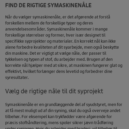
FIND DE RIGTIGE SYMASKINENÅLE
Når du vælger symaskinenåle, er det afgørende at forstå
forskellen mellem de forskellige typer og deres
anvendelsesområder. Symaskinenåle kommer i mange
forskellige størrelser og former, hver især designet til
specifikke syprojekter og materialer. En korrekt nål kan ikke
alene forbedre kvaliteten af dit syarbejde, men også beskytte
din maskine. Det er vigtigt at vælge nåle, der passer til
tykkelsen og typen af stof, du arbejder med. Brugen af den
korrekte nål hjælper med at sikre, at maskinen fungerer glat og
effektivt, hvilket forlænger dens levetid og forbedrer dine
syresultater.
Vælg de rigtige nåle til dit syprojekt
Symaskinenåle er en grundlæggende del af syudstyret, men for
at få mest muligt ud af din syning, skal du også overveje andet
tilbehør. For eksempel kan trykfødder være afgørende for
præcis stofhåndtering, mens spoler sikrer jævn trådføring
under syningen. Hvis du arbejder med broderi, vil tilbehør til