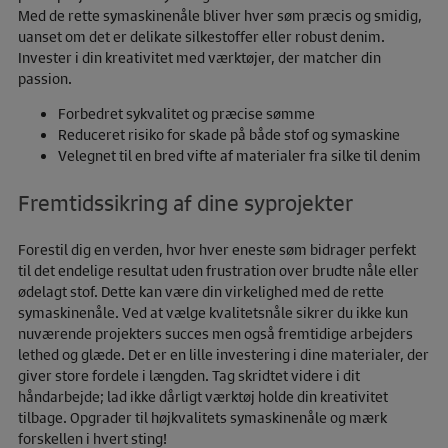
Med de rette symaskinenåle bliver hver søm præcis og smidig,
uanset om det er delikate silkestoffer eller robust denim.
Invester i din kreativitet med værktøjer, der matcher din
passion.
Forbedret sykvalitet og præcise sømme
Reduceret risiko for skade på både stof og symaskine
Velegnet til en bred vifte af materialer fra silke til denim
Fremtidssikring af dine syprojekter
Forestil dig en verden, hvor hver eneste søm bidrager perfekt
til det endelige resultat uden frustration over brudte nåle eller
ødelagt stof. Dette kan være din virkelighed med de rette
symaskinenåle. Ved at vælge kvalitetsnåle sikrer du ikke kun
nuværende projekters succes men også fremtidige arbejders
lethed og glæde. Det er en lille investering i dine materialer, der
giver store fordele i længden. Tag skridtet videre i dit
håndarbejde; lad ikke dårligt værktøj holde din kreativitet
tilbage. Opgrader til højkvalitets symaskinenåle og mærk
forskellen i hvert sting!