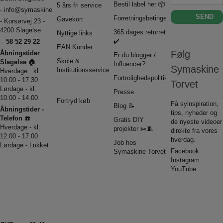
Bestil label her 📦
5 års fri service
-
info@symaskinetorvet.dk
Forretningsbetingelser
Gavekort
- Korsørvej 23 -
4200 Slagelse
365 dages returret
Nyttige links
✔️
-
58 52 29 22
EAN Kunder
Følg
Åbningstider
Er du blogger /
Skole &
Slagelse 🏠
Influencer?
Symaskine
Institutionsservice
Hverdage kl.
Fortrolighedspolitik
10.00 - 17.30
Torvet
Lørdage - kl.
Presse
10.00 - 14.00
Fortryd køb
Få syinspiration,
Blog 📝
Åbningstider -
tips, nyheder og
Telefon ☎️
Gratis DIY
de nyeste videoer
Hverdage - kl.
projekter ✂️🧵
direkte fra vores
12.00 - 17.00
hverdag.
Job hos
Lørdage - Lukket
Facebook
Symaskine Torvet
Instagram
YouTube