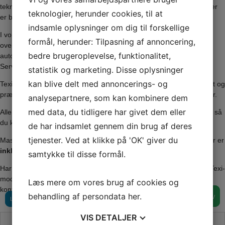
tekniske tekstiler, tilbyder Texi en stærk serie af industrimaskiner, der
teknologier, herunder cookies, til at
er bygget til daglig brug og høj produktion.
indsamle oplysninger om dig til forskellige
I vores udvalg finder du både lige­sømsmaskiner, maskiner med
formål, herunder: Tilpasning af annoncering,
overtransportør og fuldautomatiske modeller med funktioner som
bedre brugeroplevelse, funktionalitet,
automatisk trådklip, nålestop, trykfodsløft og energibesparende AC
Servo-motorer.
statistik og marketing. Disse oplysninger
kan blive delt med annoncerings- og
Texi-maskiner er kendt for deres stabile konstruktion, støjsvage drift og
præcise syning – selv ved høje hastigheder og krævende materialer.
analysepartnere, som kan kombinere dem
med data, du tidligere har givet dem eller
Alle Texi industrisymaskiner leveres
komplet, samlet og klargjort
, så
du kan komme hurtigt i gang uden besvær.
de har indsamlet gennem din brug af deres
tjenester. Ved at klikke på 'OK' giver du
Maskinerne leveres med
dansk instruktionsmanual
, og alle priser er
inkl. moms
.
samtykke til disse formål.
Har du spørgsmål til valg af maskine, eller er du i tvivl om, hvilken Texi-
model der passer bedst til dit behov, er du altid velkommen til at
Læs mere om vores brug af cookies og
kontakte os – vi hjælper gerne 👍
behandling af persondata
her
.
TILFØJ TIL KURV
TILFØJ TIL KURV
LÆS MERE
LÆS MERE
VIS
DETALJER