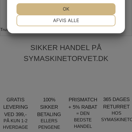
SE VORES ANMELDELSER PÅ
JA
NEJ
OK
JA
NEJ
TRUSTPILOT
NØDVENDIGE
PRÆFERENCER
AFVIS ALLE
JA
NEJ
JA
NEJ
Trustpilot
MARKETING
STATISTIK
SIKKER HANDEL PÅ
SYMASKINETORVET.DK
365 DAGES
GRATIS
100%
PRISMATCH
RETURRET
LEVERING
SIKKER
+ 5% RABAT
HOS
= DEN
VED 399,-
BETALING
SYMASKINET
BEDSTE
PÅ KUN 1-2
ELLERS
HANDEL
HVERDAGE
PENGENE