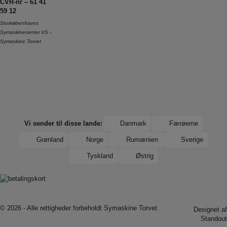
CVR-nr – 61 41
59 12
Storkøbenhavns
Symaskinecenter I/S -
Symaskine Torvet
Vi sender til disse lande:
Danmark
Færøerne
Grønland
Norge
Rumænien
Sverige
Tyskland
Østrig
© 2026 - Alle rettigheder forbeholdt
Symaskine Torvet.
Designet af
Standout