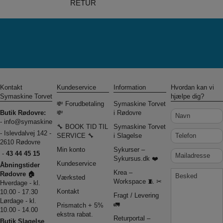
RETUR
Kontakt
Kundeservice
Information
Hvordan kan vi
Symaskine Torvet
hjælpe dig?
💸 Forudbetaling
Symaskine Torvet
Navn
Butik Rødovre:
💸
i Rødovre
-
info@symaskinecenter.dk
🔧 BOOK TID TIL
Symaskine Torvet
Telefon
- Islevdalvej 142 -
SERVICE 🔧
i Slagelse
2610 Rødovre
Min konto
Sykurser –
Mailadresse
-
43 44 45 15
Sykursus.dk ❤️
Kundeservice
Åbningstider
Besked
Krea –
Rødovre 🏠
Værksted
Workspace 🧵 ✂
Hverdage - kl.
Kontakt
10.00 - 17.30
Fragt / Levering
Lørdage - kl.
🚛
Prismatch + 5%
10.00 - 14.00
ekstra rabat.
Returportal –
Butik Slagelse