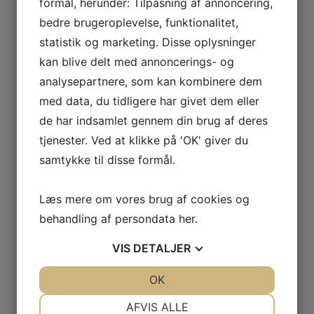
formål, herunder: Tilpasning af annoncering,
bedre brugeroplevelse, funktionalitet,
statistik og marketing. Disse oplysninger
GRATIS LEVERING VED 399,-
kan blive delt med annoncerings- og
PÅ KUN 1-2 HVERDAGE
analysepartnere, som kan kombinere dem
med data, du tidligere har givet dem eller
de har indsamlet gennem din brug af deres
tjenester. Ved at klikke på 'OK' giver du
100% SIKKER BETALING
samtykke til disse formål.
ELLERS PENGENE RETUR
Læs mere om vores brug af cookies og
behandling af persondata
her
.
VIS
DETALJER
PRISMATCH + 5% RABAT
= DEN BEDSTE HANDEL
JA
NEJ
OK
JA
NEJ
NØDVENDIGE
PRÆFERENCER
AFVIS ALLE