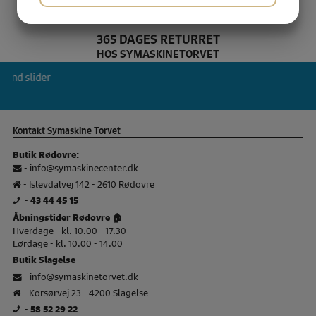
JA
NEJ
JA
NEJ
MARKETING
STATISTIK
365 DAGES RETURRET
HOS SYMASKINETORVET
Pfaff Brand slider
si
Kontakt Symaskine Torvet
Butik Rødovre:
-
info@symaskinecenter.dk
- Islevdalvej 142 - 2610 Rødovre
-
43 44 45 15
Åbningstider Rødovre 🏠
Hverdage - kl. 10.00 - 17.30
Lørdage - kl. 10.00 - 14.00
Butik Slagelse
-
info@symaskinetorvet.dk
- Korsørvej 23 - 4200 Slagelse
-
58 52 29 22