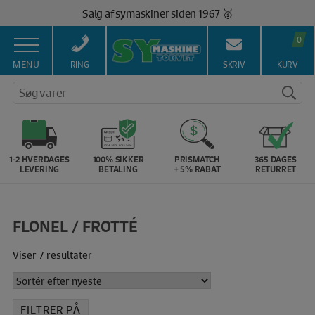
Hop
Salg af symaskiner siden 1967 🥇
til
100% Dansk hjemmeside 👍
indholdet
0
Brug for hjælp? Ring på 43 44 45 15 ☎️
Vi matcher alle danske priser 💰
MENU
RING
SKRIV
KURV
Søg varer
1-2 HVERDAGES
100% SIKKER
PRISMATCH
365 DAGES
LEVERING
BETALING
+ 5% RABAT
RETURRET
FLONEL / FROTTÉ
Sorteret
Viser 7 resultater
efter
seneste
FILTRER PÅ