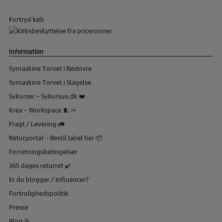
Fortryd køb
Information
Symaskine Torvet i Rødovre
Symaskine Torvet i Slagelse
Sykurser – Sykursus.dk ❤️
Krea – Workspace 🧵 ✂
Fragt / Levering 🚛
Returportal – Bestil label her 📦
Forretningsbetingelser
365 dages returret ✔️
Er du blogger / Influencer?
Fortrolighedspolitik
Presse
Blog 📝