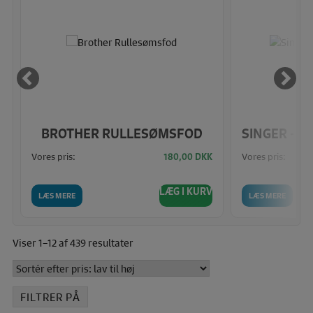
 G
BROTHER RULLESØMSFOD
SINGER - 
Vores pris:
Vores pris:
K
180,00
DKK
V
LÆG I KURV
LÆS MERE
LÆS MERE
Sorteret
Viser 1–12 af 439 resultater
efter
pris:
lav
FILTRER PÅ
til