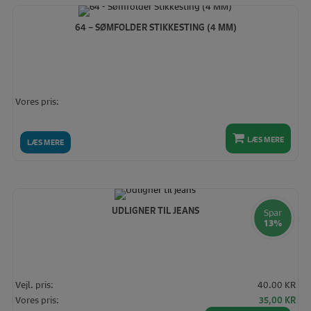
høj
64 – SØMFOLDER STIKKESTING (4 MM)
Vores pris:
LÆS MERE
LÆS MERE
UDLIGNER TIL JEANS
Spar
13%
Vejl. pris:
40.00 KR
Den
De
Vores pris:
35,00
KR