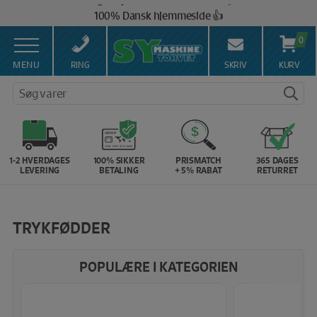
Hop
100% Dansk hjemmeside 👍
til
Brug for hjælp? Ring på 43 44 45 15 ☎️
indholdet
0
Vi matcher alle danske priser 💰
MENU
RING
SKRIV
KURV
Søg varer
1-2 HVERDAGES
100% SIKKER
PRISMATCH
365 DAGES
LEVERING
BETALING
+ 5% RABAT
RETURRET
TRYKFØDDER
POPULÆRE I KATEGORIEN