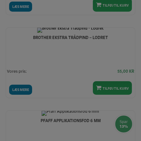
oprindelige
akt
TILFØJ TIL KURV
pris
pris
LÆS MERE
var:
er:
40,00 KR.
35,
BROTHER EKSTRA TRÅDPIND – LODRET
Vores pris:
55,00
KR
TILFØJ TIL KURV
LÆS MERE
PFAFF APPLIKATIONSFOD 6 MM
Spar
13%