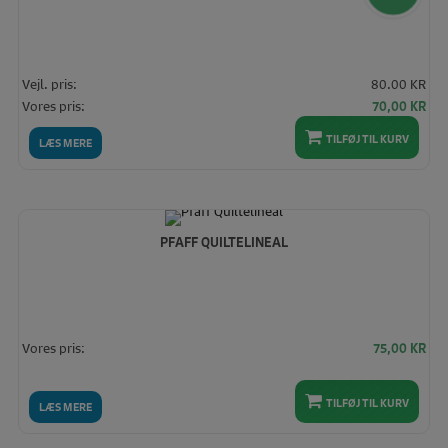
Vejl. pris:
80.00 KR
Den
De
Vores pris:
70,00
KR
oprindelige
akt
TILFØJ TIL KURV
pris
pris
LÆS MERE
var:
er:
80,00 KR.
70,
PFAFF QUILTELINEAL
Vores pris:
75,00
KR
TILFØJ TIL KURV
LÆS MERE