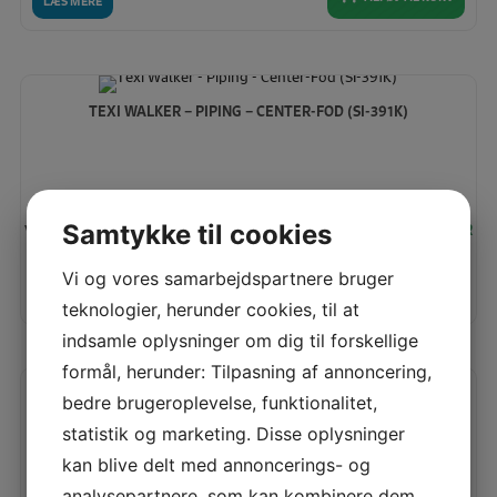
LÆS MERE
TEXI WALKER – PIPING – CENTER-FOD (SI-391K)
Vores pris:
Samtykke til cookies
85,00
KR
Vi og vores samarbejdspartnere bruger
TILFØJ TIL KURV
LÆS MERE
teknologier, herunder cookies, til at
indsamle oplysninger om dig til forskellige
formål, herunder: Tilpasning af annoncering,
bedre brugeroplevelse, funktionalitet,
TEXI WALKER – PIPING – 7/32” – 5.56MM (SI-291G)
statistik og marketing. Disse oplysninger
kan blive delt med annoncerings- og
analysepartnere, som kan kombinere dem