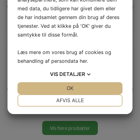
Vores pris:
85,00
KR
med data, du tidligere har givet dem eller
de har indsamlet gennem din brug af deres
TILFØJ TIL KURV
tjenester. Ved at klikke på 'OK' giver du
LÆS MERE
samtykke til disse formål.
Læs mere om vores brug af cookies og
TEXI WALKER – PIPING – 1/4” – 6.35MM (SI-291K)
behandling af persondata
her
.
VIS
DETALJER
JA
NEJ
OK
JA
NEJ
Vores pris:
85,00
KR
NØDVENDIGE
PRÆFERENCER
AFVIS ALLE
TILFØJ TIL KURV
LÆS MERE
JA
NEJ
JA
NEJ
MARKETING
STATISTIK
Vis flere produkter