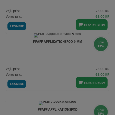
Vejl. pris:
75.00 KR
Den
De
Vores pris:
65,00
KR
oprindelige
akt
pris
pris
TILFØJ TIL KURV
LÆS MERE
var:
er:
75,00 KR.
65,
PFAFF APPLIKATIONSFOD 9 MM
Spar
13%
Vejl. pris:
75.00 KR
Den
De
Vores pris:
65,00
KR
oprindelige
akt
TILFØJ TIL KURV
pris
pris
LÆS MERE
var:
er:
75,00 KR.
65,
PFAFF APPLIKATIONSFOD
Spar
13%