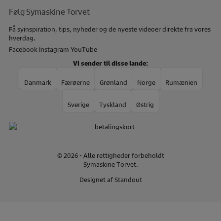
Følg Symaskine Torvet
Få syinspiration, tips, nyheder og de nyeste videoer direkte fra vores
hverdag.
Facebook
Instagram
YouTube
Vi sender til disse lande:
Danmark
Færøerne
Grønland
Norge
Rumænien
Sverige
Tyskland
Østrig
© 2026 - Alle rettigheder forbeholdt
Symaskine Torvet.
Designet af
Standout