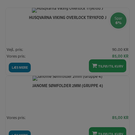
HUSQVARNA VIKING OVERLOCK TRYKFOD J
Spar
6%
Vejl. pris:
90.00 KR
Den
De
Vores pris:
85,00
KR
oprindelige
akt
pris
pris
TILFØJ TIL KURV
LÆS MERE
var:
er:
90,00 KR.
85,
JANOME SØMFOLDER 2MM (GRUPPE 4)
Vores pris:
85,00
KR
TILFØJ TIL KURV