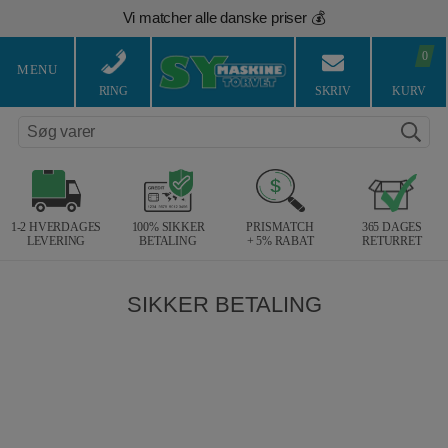
Hop
Vi matcher alle danske priser 💰
til
indholdet
0
MENU
RING
SKRIV
KURV
Søg varer
1-2 HVERDAGES
100% SIKKER
PRISMATCH
365 DAGES
LEVERING
BETALING
+ 5% RABAT
RETURRET
SIKKER BETALING