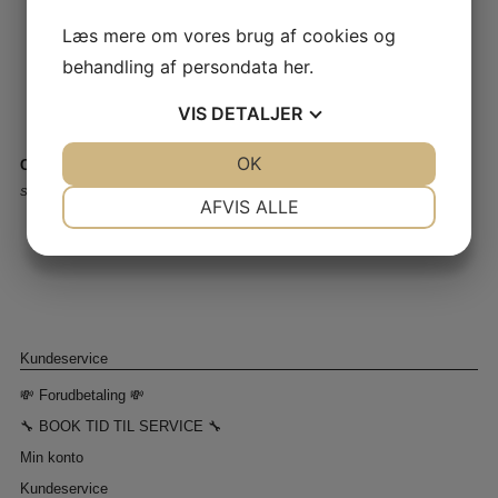
Læs mere om vores brug af cookies og
behandling af persondata
her
.
VIS
DETALJER
JA
NEJ
OK
JA
NEJ
CVR-nr – 61 41 59 12
Storkøbenhavns Symaskinecenter I/S - Symaskine Torvet
NØDVENDIGE
PRÆFERENCER
AFVIS ALLE
JA
NEJ
JA
NEJ
MARKETING
STATISTIK
Kundeservice
💸 Forudbetaling 💸
🔧 BOOK TID TIL SERVICE 🔧
Min konto
Kundeservice