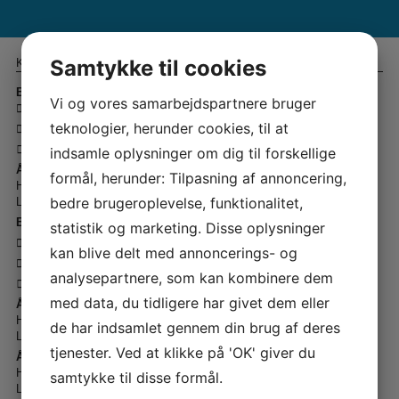
Samtykke til cookies
Kontakt Symaskine Torvet
Butik Rødovre:
Vi og vores samarbejdspartnere bruger
-
info@symaskinecenter.dk
teknologier, herunder cookies, til at
- Islevdalvej 142 - 2610 Rødovre
-
43 44 45 15
indsamle oplysninger om dig til forskellige
Åbningstider Rødovre 🏠
formål, herunder: Tilpasning af annoncering,
Hverdage - kl. 10.00 - 17.30
bedre brugeroplevelse, funktionalitet,
Lørdage - kl. 10.00 - 14.00
Butik Slagelse
statistik og marketing. Disse oplysninger
-
info@symaskinetorvet.dk
kan blive delt med annoncerings- og
- Korsørvej 23 - 4200 Slagelse
analysepartnere, som kan kombinere dem
-
58 52 29 22
med data, du tidligere har givet dem eller
Åbningstider Slagelse 🏠
Hverdage kl. 10.00 - 17.30
de har indsamlet gennem din brug af deres
Lørdage - kl. 10.00 - 14.00
tjenester. Ved at klikke på 'OK' giver du
Åbningstider - Telefon ☎️
Hverdage - kl. 12.00 - 17.00
samtykke til disse formål.
Lørdage - Lukket