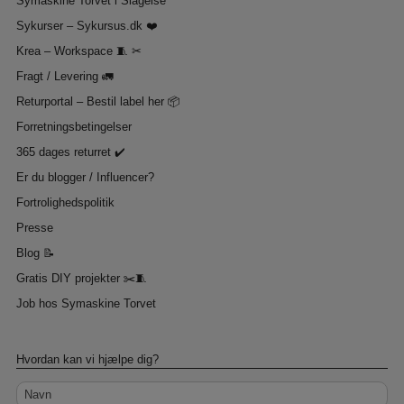
Symaskine Torvet i Slagelse
Sykurser – Sykursus.dk ❤️
Krea – Workspace 🧵 ✂
Fragt / Levering 🚛
Returportal – Bestil label her 📦
Forretningsbetingelser
365 dages returret ✔️
Er du blogger / Influencer?
Fortrolighedspolitik
Presse
Blog 📝
Gratis DIY projekter ✂️🧵
Job hos Symaskine Torvet
Hvordan kan vi hjælpe dig?
Navn