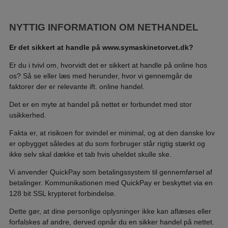
NYTTIG INFORMATION OM NETHANDEL
Er det sikkert at handle på www.symaskinetorvet.dk?
Er du i tvivl om, hvorvidt det er sikkert at handle på online hos
os? Så se eller læs med herunder, hvor vi gennemgår de
faktorer der er relevante ift. online handel.
Det er en myte at handel på nettet er forbundet med stor
usikkerhed.
Fakta er, at risikoen for svindel er minimal, og at den danske lov
er opbygget således at du som forbruger står rigtig stærkt og
ikke selv skal dække et tab hvis uheldet skulle ske.
Vi anvender QuickPay som betalingssystem til gennemførsel af
betalinger. Kommunikationen med QuickPay er beskyttet via en
128 bit SSL krypteret forbindelse.
Dette gør, at dine personlige oplysninger ikke kan aflæses eller
forfalskes af andre, derved opnår du en sikker handel på nettet.