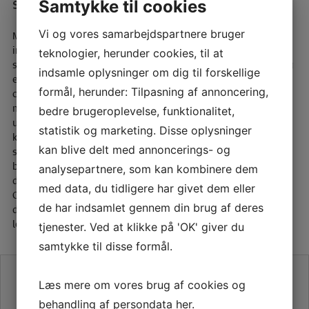
som Bernina Coverlocker tilbyder
Samtykke til cookies
Vi og vores samarbejdspartnere bruger
Med Bernina Coverlocker får du adgang til en række
imponerende funktioner og muligheder, der vil berige dine
teknologier, herunder cookies, til at
syprojekter og gøre din syoplevelse endnu mere spændende og
indsamle oplysninger om dig til forskellige
effektiv. Maskinen tilbyder forskellige sømme såsom
formål, herunder: Tilpasning af annoncering,
coverstitch, kædesømme og flatlock-sømme, hvilket giver dig
mulighed for at udforske forskellige syteknikker og skabe
bedre brugeroplevelse, funktionalitet,
unikke og professionelle finish på dine projekter. Du vil også
statistik og marketing. Disse oplysninger
kunne nyde fordelene ved funktioner som justerbar
kan blive delt med annoncerings- og
stingbredde, differentiale feed og trådskærer, som alle
bidrager til en mere præcis og problemfri syproces. Uanset om
analysepartnere, som kan kombinere dem
du syr tøj, accessories eller hjemmetekstiler, vil Bernina
med data, du tidligere har givet dem eller
Coverlocker give dig de nødvendige værktøjer til at realisere
de har indsamlet gennem din brug af deres
dine syvisioner og skabe smukke, holdbare kreationer med
lethed.
tjenester. Ved at klikke på 'OK' giver du
samtykke til disse formål.
SE VORES ANMELDELSER PÅ TRUSTPILOT
Læs mere om vores brug af cookies og
behandling af persondata
her
.