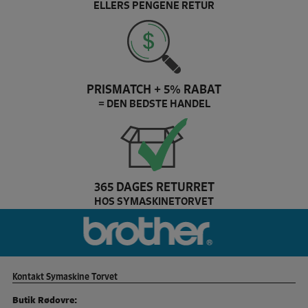
ELLERS PENGENE RETUR
PRISMATCH + 5% RABAT
= DEN BEDSTE HANDEL
365 DAGES RETURRET
HOS SYMASKINETORVET
Dette er Bernina brands slider logo
br
Kontakt Symaskine Torvet
Butik Rødovre: