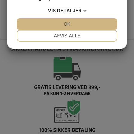
VIS
DETALJER
JA
NEJ
OK
JA
NEJ
NØDVENDIGE
PRÆFERENCER
AFVIS ALLE
JA
NEJ
JA
NEJ
SIKKER HANDEL PÅ SYMASKINETORVET.DK
MARKETING
STATISTIK
GRATIS LEVERING VED 399,-
PÅ KUN 1-2 HVERDAGE
100% SIKKER BETALING