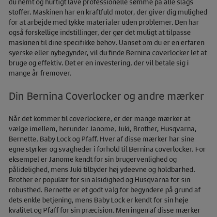
du nemt og hurtigt lave professionelle sømme på alle slags
stoffer. Maskinen har en kraftfuld motor, der giver dig mulighed
for at arbejde med tykke materialer uden problemer. Den har
også forskellige indstillinger, der gør det muligt at tilpasse
maskinen til dine specifikke behov. Uanset om du er en erfaren
syerske eller nybegynder, vil du finde Bernina coverlocker let at
bruge og effektiv. Det er en investering, der vil betale sig i
mange år fremover.
Din Bernina Coverlocker og andre mærker
Når det kommer til coverlockere, er der mange mærker at
vælge imellem, herunder Janome, Juki, Brother, Husqvarna,
Bernette, Baby Lock og Pfaff. Hver af disse mærker har sine
egne styrker og svagheder i forhold til Bernina coverlocker. For
eksempel er Janome kendt for sin brugervenlighed og
pålidelighed, mens Juki tilbyder høj ydeevne og holdbarhed.
Brother er populær for sin alsidighed og Husqvarna for sin
robusthed. Bernette er et godt valg for begyndere på grund af
dets enkle betjening, mens Baby Lock er kendt for sin høje
kvalitet og Pfaff for sin præcision. Men ingen af disse mærker