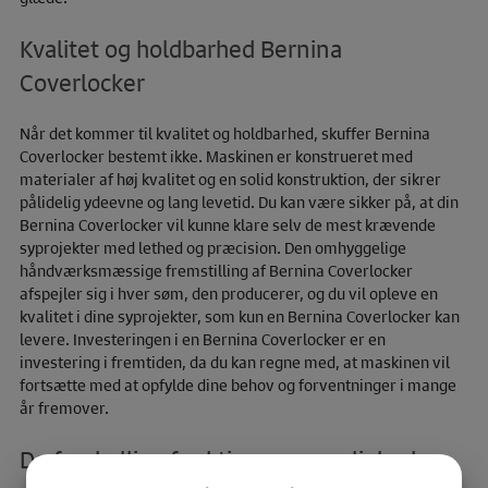
Kvalitet og holdbarhed Bernina
Coverlocker
Når det kommer til kvalitet og holdbarhed, skuffer Bernina
Coverlocker bestemt ikke. Maskinen er konstrueret med
materialer af høj kvalitet og en solid konstruktion, der sikrer
pålidelig ydeevne og lang levetid. Du kan være sikker på, at din
Bernina Coverlocker vil kunne klare selv de mest krævende
syprojekter med lethed og præcision. Den omhyggelige
håndværksmæssige fremstilling af Bernina Coverlocker
afspejler sig i hver søm, den producerer, og du vil opleve en
kvalitet i dine syprojekter, som kun en Bernina Coverlocker kan
levere. Investeringen i en Bernina Coverlocker er en
investering i fremtiden, da du kan regne med, at maskinen vil
fortsætte med at opfylde dine behov og forventninger i mange
år fremover.
De forskellige funktioner og muligheder,