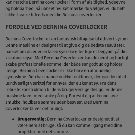
kan matche Bernina coverlocker i form af alsidighed, ydeevne
og holdbarhed. Så uanset hvilket mærke du vælger, vil du helt
sikkert være tilfreds med din Bernina coverlocker.
FORDELE VED BERNINA COVERLOCKER
Bernina Coverlocker er en fantastisk tilføjelse til ethvert syrum.
Denne maskine er designet til at give dig de bedste resultater,
uanset om du er en erfaren syerske eller lige er begyndt på din
kreative rejse. Med Bernina Coverlocker kan du nemt og hurtigt
skabe professionelle sømme, der både ser godt ud og holder
længe. Bernina Coverlocker er ikke bare en almindelig
symaskine. Den har mange unikke funktioner, der gør den til et
uundværligt værktøj for enhver, der elsker at sy. Fra dens
robuste konstruktion til dens brugervenlige design, er denne
maskine lavet med tanke på dig. Forestil dig at kunne lave
smukke, holdbare sømme uden besvær. Med Bernina
Coverlocker bliver det muligt.
Brugervenlig:
Bernina Coverlocker er designet til at
være nem at bruge, så du kan komme i gang med dine
projekter med det samme.