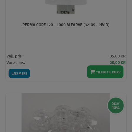
PERMA CORE 120 – 1000 M FARVE (32109 – HVID)
Vejl. pris:
35.00 KR
Den
De
Vores pris:
25,00
KR
oprindelige
akt
TILFØJ TIL KURV
pris
pris
LÆS MERE
var:
er:
35,00 KR.
25,
Spar
13%