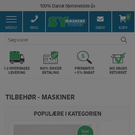
Hop
100% Dansk hjemmeside 👍
til
Brug for hjælp? Ring på 43 44 45 15 ☎️
indholdet
0
Vi matcher alle danske priser 💰
MENU
RING
SKRIV
KURV
Søg varer
1-2 HVERDAGES
100% SIKKER
PRISMATCH
365 DAGES
LEVERING
BETALING
+ 5% RABAT
RETURRET
TILBEHØR - MASKINER
POPULÆRE I KATEGORIEN
Spar