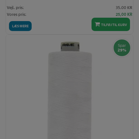
Vejl. pris:
35.00 KR
Den
De
Vores pris:
25,00
KR
oprindelige
akt
pris
pris
TILFØJ TIL KURV
LÆS MERE
var:
er:
35,00 KR.
25,
Spar
29%