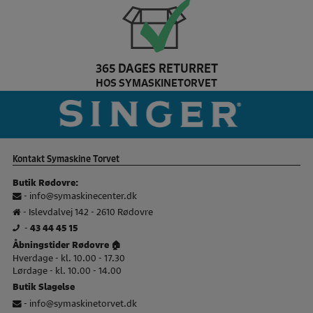
365 DAGES RETURRET
HOS SYMASKINETORVET
Pfaff Brand slider
si
Kontakt Symaskine Torvet
Butik Rødovre:
-
info@symaskinecenter.dk
- Islevdalvej 142 - 2610 Rødovre
-
43 44 45 15
Åbningstider Rødovre 🏠
Hverdage - kl. 10.00 - 17.30
Lørdage - kl. 10.00 - 14.00
Butik Slagelse
-
info@symaskinetorvet.dk