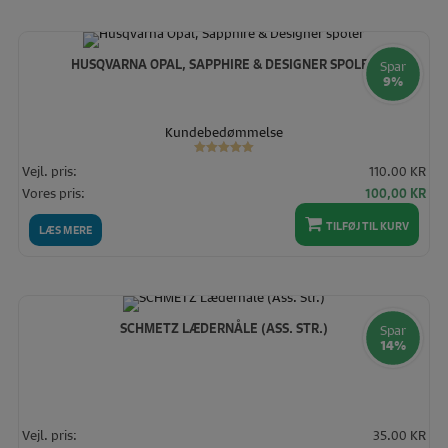
60,00 KR.
45,
HUSQVARNA OPAL, SAPPHIRE & DESIGNER SPOLER
Spar
9%
Kundebedømmelse
Vurderet
Vejl. pris:
110.00 KR
5.00
ud af 5
Den
De
Vores pris:
100,00
KR
oprindelige
akt
TILFØJ TIL KURV
pris
pris
LÆS MERE
var:
er:
110,00 KR.
100
SCHMETZ LÆDERNÅLE (ASS. STR.)
Spar
14%
Vejl. pris:
35.00 KR