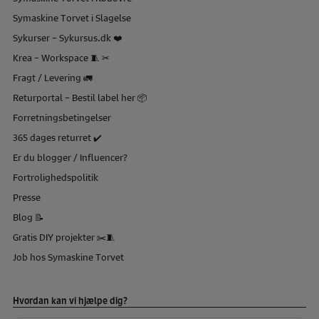
Symaskine Torvet i Slagelse
Sykurser – Sykursus.dk ❤️
Krea – Workspace 🧵 ✂
Fragt / Levering 🚛
Returportal – Bestil label her 📦
Forretningsbetingelser
365 dages returret ✔️
Er du blogger / Influencer?
Fortrolighedspolitik
Presse
Blog 📝
Gratis DIY projekter ✂️🧵
Job hos Symaskine Torvet
Hvordan kan vi hjælpe dig?