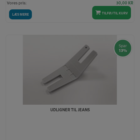
Den
De
Vores pris:
30,00
KR
oprindelige
akt
TILFØJ TIL KURV
pris
pris
LÆS MERE
var:
er:
35,00 KR.
30,
Spar
13%
UDLIGNER TIL JEANS