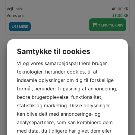
Vejl. pris:
40.00 KR
Den
De
Vores pris:
35,00
KR
oprindelige
akt
TILFØJ TIL KURV
pris
pris
LÆS MERE
var:
er:
40,00 KR.
35,
Samtykke til cookies
Spar
17%
Vi og vores samarbejdspartnere bruger
teknologier, herunder cookies, til at
indsamle oplysninger om dig til forskellige
formål, herunder: Tilpasning af annoncering,
bedre brugeroplevelse, funktionalitet,
statistik og marketing. Disse oplysninger
kan blive delt med annoncerings- og
analysepartnere, som kan kombinere dem
med data, du tidligere har givet dem eller