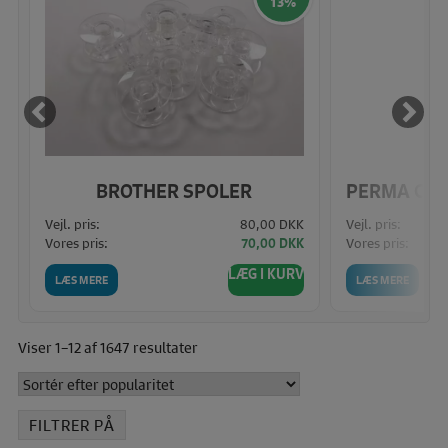
13%
BROTHER SPOLER
K
Vejl. pris:
80,00 DKK
Vejl. pris:
Vores pris:
Vores pris:
K
70,00 DKK
V
LÆG I KURV
LÆS MERE
LÆS MERE
Sorteret
Viser 1–12 af 1647 resultater
efter
popularitet
FILTRER PÅ