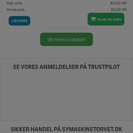
Vejl. pris:
40.00 KR
Den
De
Vores pris:
35,00
KR
oprindelige
akt
pris
pris
TILFØJ TIL KURV
LÆS MERE
var:
er:
40,00 KR.
35,
Vis flere produkter
SE VORES ANMELDELSER PÅ TRUSTPILOT
SIKKER HANDEL PÅ SYMASKINETORVET.DK