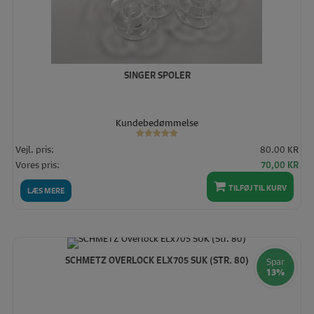
SINGER SPOLER
Kundebedømmelse
Vurderet
Vejl. pris:
80.00 KR
5.00
ud af 5
Den
De
Vores pris:
70,00
KR
oprindelige
akt
TILFØJ TIL KURV
pris
pris
LÆS MERE
var:
er:
80,00 KR.
70,
SCHMETZ OVERLOCK ELX705 SUK (STR. 80)
Spar
13%