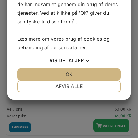
de har indsamlet gennem din brug af deres
SCHMETZ UNIVERSAL – STRÆK – JEANS (10 STK)
tjenester. Ved at klikke på 'OK' giver du
samtykke til disse formål.
Læs mere om vores brug af cookies og
Vejl. pris:
60.00 KR
Den
De
Vores pris:
50,00
KR
behandling af persondata
her
.
oprindelige
akt
pris
pris
TILFØJ TIL KURV
LÆS MERE
VIS
DETALJER
var:
er:
60,00 KR.
50,
JA
NEJ
OK
JA
NEJ
FREUDENBERG VLIESELINE ILC 151 (HVID) PR. METER
Spar
25%
NØDVENDIGE
PRÆFERENCER
AFVIS ALLE
JA
NEJ
JA
NEJ
MARKETING
STATISTIK
Vejl. pris:
60.00 KR
Den
De
Vores pris:
45,00
KR
oprindelige
akt
VÆLG LÆNGDE
pris
pris
LÆS MERE
var:
er: