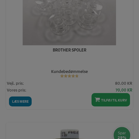
BROTHER SPOLER
Kundebedømmelse
Vurderet
Vejl. pris:
80.00 KR
4.75
ud af 5
Den
De
Vores pris:
70,00
KR
oprindelige
akt
TILFØJ TIL KURV
pris
pris
LÆS MERE
var:
er:
80,00 KR.
70,
Spar
29%