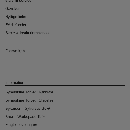
5 års fri service
Gavekort
Nyttige links
EAN Kunder
Skole & Institutionsservice
Fortryd køb
Information
Symaskine Torvet i Rødovre
Symaskine Torvet i Slagelse
Sykurser – Sykursus.dk ❤️
Krea – Workspace 🧵 ✂
Fragt / Levering 🚛