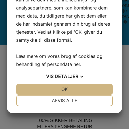
VISK
–
Berni
VOIL
OVERLOCKERE
Overlockere
–
analysepartnere, som kan kombinere dem
🔴 !
Tråd
Inspi
SYMASKINER
MED LUFT
ALLE
ALLE
med data, du tidligere har givet dem eller
UDS
–
Quilt
SE VORES ANMELDELSER PÅ TRUSTPILOT
TIL BØRN
TRÅDNING
COVERLOCKERE
BRODERIMASKINER
! 🔴
Broderimaskiner
Maga
de har indsamlet gennem din brug af deres
BRUGTMARKED
Trustpilot
tjenester. Ved at klikke på 'OK' giver du
× LUK
samtykke til disse formål.
SIKKER HANDEL PÅ SYMASKINETORVET.DK
Læs mere om vores brug af cookies og
behandling af persondata
her
.
VIS
DETALJER
GRATIS LEVERING VED 399,-
PÅ KUN 1-2 HVERDAGE
JA
NEJ
OK
JA
NEJ
NØDVENDIGE
PRÆFERENCER
AFVIS ALLE
JA
NEJ
JA
NEJ
MARKETING
STATISTIK
100% SIKKER BETALING
ELLERS PENGENE RETUR