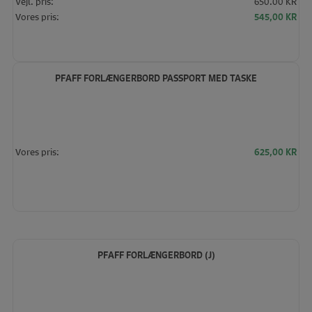
Vejl. pris:
650.00 KR
Den
De
Vores pris:
545,00
KR
oprindelige
akt
pris
pris
var:
er:
650,00 KR.
545
PFAFF FORLÆNGERBORD PASSPORT MED TASKE
Vores pris:
625,00
KR
PFAFF FORLÆNGERBORD (J)