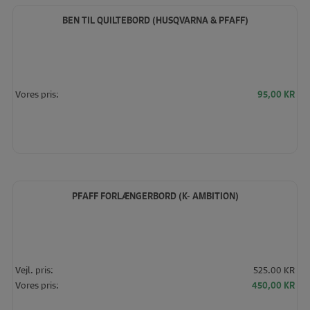
høj
BEN TIL QUILTEBORD (HUSQVARNA & PFAFF)
Vores pris:
95,00
KR
PFAFF FORLÆNGERBORD (K- AMBITION)
Vejl. pris:
525.00 KR
Den
De
Vores pris:
450,00
KR
oprindelige
akt