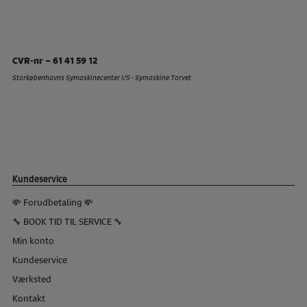
CVR-nr – 61 41 59 12
Storkøbenhavns Symaskinecenter I/S - Symaskine Torvet
Kundeservice
💸 Forudbetaling 💸
🔧 BOOK TID TIL SERVICE 🔧
Min konto
Kundeservice
Værksted
Kontakt