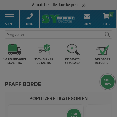
Hop
Vi matcher alle danske priser 💰
til
indholdet
0
MENU
RING
SKRIV
KURV
Søg varer
1-2 HVERDAGES
100% SIKKER
PRISMATCH
365 DAGES
LEVERING
BETALING
+ 5% RABAT
RETURRET
Spar
Spar
Spar
Spar
Spar
Spar
Spar
Spar
Spar
PFAFF BORDE
14%
14%
16%
10%
13%
15%
15%
7%
5%
POPULÆRE I KATEGORIEN
Spar