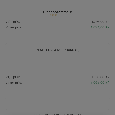
Kundebedømmelse
Vurderet
Vejl. pris:
1.295.00 KR
5.00
ud af 5
Den
De
Vores pris:
1.095,00
KR
oprindelige
akt
pris
pris
var:
er:
1.295,00 KR.
1.0
PFAFF FORLÆNGERBORD (L)
Vejl. pris:
1.150.00 KR
Den
De
Vores pris:
1.095,00
KR
oprindelige
akt
pris
pris
var:
er:
1.150,00 KR.
1.0
PFAFF QUILTEBORD (ICON) (L)