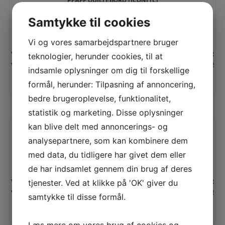
Samtykke til cookies
Vi og vores samarbejdspartnere bruger
Vejl. pris:
1.495.00 KR
teknologier, herunder cookies, til at
Den
De
Vores pris:
1.395,00
KR
indsamle oplysninger om dig til forskellige
oprindelige
akt
pris
pris
formål, herunder: Tilpasning af annoncering,
var:
er:
bedre brugeroplevelse, funktionalitet,
1.495,00 KR.
1.3
statistik og marketing. Disse oplysninger
kan blive delt med annoncerings- og
PFAFF QUILTER´S TOOLBOX (J)
analysepartnere, som kan kombinere dem
med data, du tidligere har givet dem eller
de har indsamlet gennem din brug af deres
Vejl. pris:
1.995.00 KR
tjenester. Ved at klikke på 'OK' giver du
Den
De
Vores pris:
1.695,00
KR
samtykke til disse formål.
oprindelige
akt
pris
pris
var:
er: