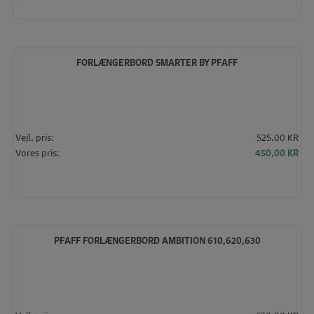
pris
pris
var:
er:
525,00 KR.
450
FORLÆNGERBORD SMARTER BY PFAFF
Vejl. pris:
525.00 KR
Den
De
Vores pris:
450,00
KR
oprindelige
akt
pris
pris
var:
er:
525,00 KR.
450
PFAFF FORLÆNGERBORD AMBITION 610,620,630