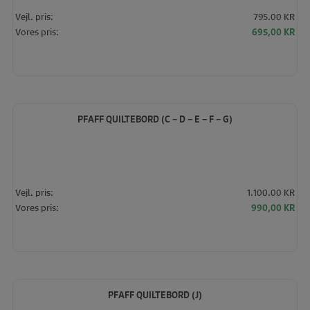
Vejl. pris:
795.00 KR
Den
De
Vores pris:
695,00
KR
oprindelige
akt
pris
pris
var:
er:
795,00 KR.
695
PFAFF QUILTEBORD (C – D – E – F – G)
Vejl. pris:
1.100.00 KR
Den
De
Vores pris:
990,00
KR
oprindelige
akt
pris
pris
var:
er:
1.100,00 KR.
990
PFAFF QUILTEBORD (J)