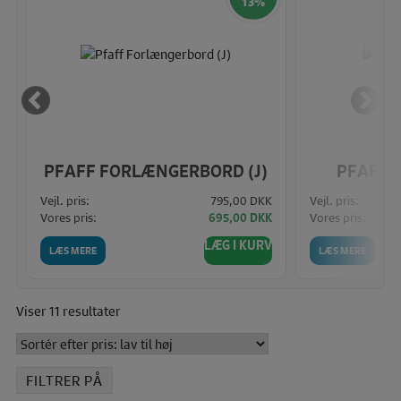
13%
PFAFF FORLÆNGERBORD (J)
PFAFF Q
K
Vejl. pris:
795,00 DKK
Vejl. pris:
Vores pris:
Vores pris:
K
695,00 DKK
V
LÆG I KURV
LÆS MERE
LÆS MERE
Sorteret
Viser 11 resultater
efter
pris:
lav
FILTRER PÅ
til