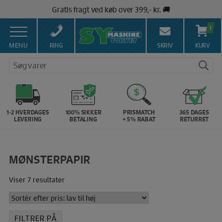
Hop
Gratis fragt ved køb over 399,- kr. 🚚
til
Salg af symaskiner siden 1967 🥇
indholdet
1
100% Dansk hjemmeside 👍
Brug for hjælp? Ring på 43 44 45 15 ☎️
MENU
RING
SKRIV
KURV
Vi matcher alle danske priser 💰
Søg varer
1-2 HVERDAGES
100% SIKKER
PRISMATCH
365 DAGES
LEVERING
BETALING
+ 5% RABAT
RETURRET
MØNSTERPAPIR
Sorteret
Viser 7 resultater
efter
pris:
lav
FILTRER PÅ
til