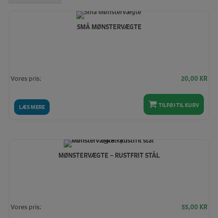
høj
SMÅ MØNSTERVÆGTE
Vores pris:
20,00
KR
TILFØJ TIL KURV
LÆS MERE
MØNSTERVÆGTE – RUSTFRIT STÅL
Vores pris:
55,00
KR