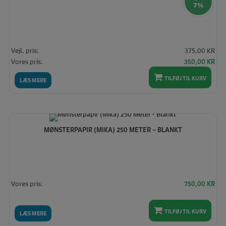
7%
Vejl. pris:
375.00 KR
Den
De
Vores pris:
350,00
KR
oprindelige
akt
TILFØJ TIL KURV
pris
pris
LÆS MERE
var:
er:
375,00 KR.
350
MØNSTERPAPIR (MIKA) 250 METER – BLANKT
Vores pris:
750,00
KR
TILFØJ TIL KURV
LÆS MERE