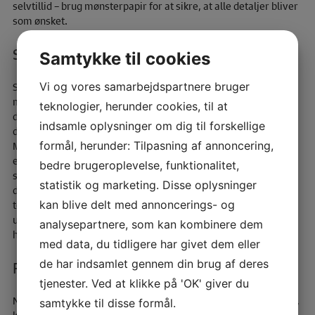
selvtillid – brug mønsterpapir for at sikre, at alle detaljer bliver
som ønsket.
Skab personligt og unikt tøj og tilbehør
Samtykke til cookies
Vi og vores samarbejdspartnere bruger
Skabe personligt og unikt tøj og tilbehør bliver en leg med
mønsterpapir. Ved at bruge mønsterpapir kan du skabe præcis
teknologier, herunder cookies, til at
det look, du drømmer om. Du kan skabe skræddersyede
indsamle oplysninger om dig til forskellige
designs, der passer perfekt til din stil og personlighed.
formål, herunder: Tilpasning af annoncering,
Mønsterpapir giver dig mulighed for at være kreativ og
eksperimentere med forskellige mønstre og farver. Du kan
bedre brugeroplevelse, funktionalitet,
skabe alt fra enkle og elegante designs til mere komplekse og
statistik og marketing. Disse oplysninger
detaljerede mønstre. Ved at bruge mønsterpapir kan du skabe
kan blive delt med annoncerings- og
tøj og tilbehør, der skiller sig ud fra mængden og viser din
unikke stil. Så næste gang du skal i gang med et syprojekt, så
analysepartnere, som kan kombinere dem
husk at inkludere mønsterpapir for at skabe noget helt særligt.
med data, du tidligere har givet dem eller
de har indsamlet gennem din brug af deres
Reparer og forny garderoben
tjenester. Ved at klikke på 'OK' giver du
Når du ønsker at reparere og forny din eksisterende garderobe,
samtykke til disse formål.
kan mønsterpapir være en uvurderlig ressource. Ved at bruge