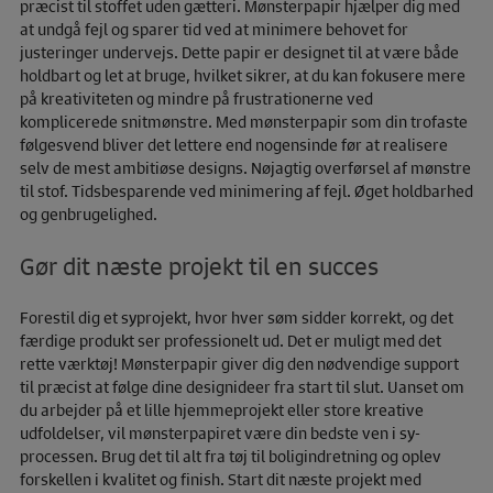
præcist til stoffet uden gætteri. Mønsterpapir hjælper dig med
at undgå fejl og sparer tid ved at minimere behovet for
justeringer undervejs. Dette papir er designet til at være både
holdbart og let at bruge, hvilket sikrer, at du kan fokusere mere
på kreativiteten og mindre på frustrationerne ved
komplicerede snitmønstre. Med mønsterpapir som din trofaste
følgesvend bliver det lettere end nogensinde før at realisere
selv de mest ambitiøse designs. Nøjagtig overførsel af mønstre
til stof. Tidsbesparende ved minimering af fejl. Øget holdbarhed
og genbrugelighed.
Gør dit næste projekt til en succes
Forestil dig et syprojekt, hvor hver søm sidder korrekt, og det
færdige produkt ser professionelt ud. Det er muligt med det
rette værktøj! Mønsterpapir giver dig den nødvendige support
til præcist at følge dine designideer fra start til slut. Uanset om
du arbejder på et lille hjemmeprojekt eller store kreative
udfoldelser, vil mønsterpapiret være din bedste ven i sy-
processen. Brug det til alt fra tøj til boligindretning og oplev
forskellen i kvalitet og finish. Start dit næste projekt med