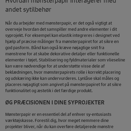
Hvordan mønsterpapir interagerer med
andet sytilbehør
Når du arbejder med mønsterpapir, er det også vigtigt at
overveje hvordan det samspiller med andre elementer i dit
syprojekt. For eksempel kan elastik integreres i designet ved
hjælp af præcise målinger fra mønsterpapiret for at sikre en
god pasform. Bånd kan også kræve nøjagtige snit fra
mønstrene for at skabe dekorative detaljer eller funktionelle
elementer i tøjet. Stabilisering og fyldmaterialer som vlieseline
kan være nødvendige for at understøtte visse dele af
beklædningen, hvor mønsterpapirets rolle i korrekt placering
og udskæring ikke kan undervurderes. Lynlåse skal måles og
placeres nøjagtigt som angivet på mønsterpapiret for at sikre
funktionalitet og æstetik i det færdige produkt.
ØG PRÆCISIONEN I DINE SYPROJEKTER
Mønsterpapir er en essentiel del af enhver sy-entusiasts
værktøjskasse. Forestil dig, hvor meget nemmere dine
projekter bliver, når du kan overføre detaljerede mønstre