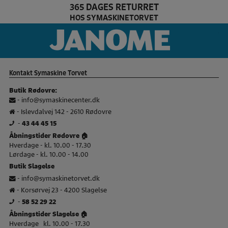
365 DAGES RETURRET
HOS SYMASKINETORVET
husqvarna Brand slider
ja
Kontakt Symaskine Torvet
Butik Rødovre:
-
info@symaskinecenter.dk
- Islevdalvej 142 - 2610 Rødovre
-
43 44 45 15
Åbningstider Rødovre 🏠
Hverdage - kl. 10.00 - 17.30
Lørdage - kl. 10.00 - 14.00
Butik Slagelse
-
info@symaskinetorvet.dk
- Korsørvej 23 - 4200 Slagelse
-
58 52 29 22
Åbningstider Slagelse 🏠
Hverdage kl. 10.00 - 17.30