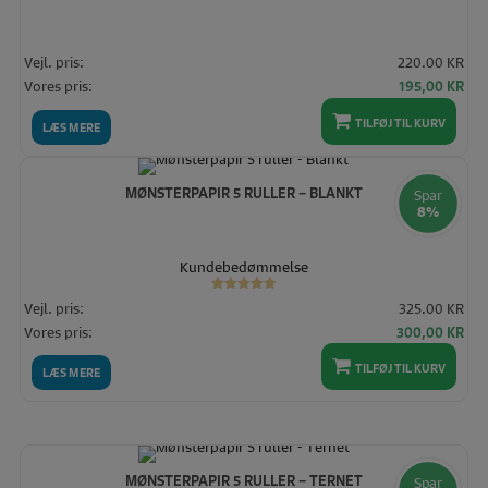
Vejl. pris:
220.00 KR
Den
De
Vores pris:
195,00
KR
oprindelige
akt
pris
pris
TILFØJ TIL KURV
LÆS MERE
var:
er:
220,00 KR.
195
MØNSTERPAPIR 5 RULLER – BLANKT
Spar
8%
Kundebedømmelse
Vurderet
Vejl. pris:
325.00 KR
5.00
ud af 5
Den
De
Vores pris:
300,00
KR
oprindelige
akt
TILFØJ TIL KURV
pris
pris
LÆS MERE
var:
er:
325,00 KR.
300
MØNSTERPAPIR 5 RULLER – TERNET
Spar