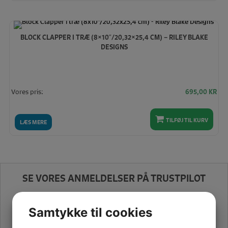
BLOCK CLAPPER I TRÆ (8×10″/20,32×25,4 CM) – RILEY BLAKE
DESIGNS
Vores pris:
695,00
KR
TILFØJ TIL KURV
LÆS MERE
SE VORES ANMELDELSER PÅ TRUSTPILOT
Samtykke til cookies