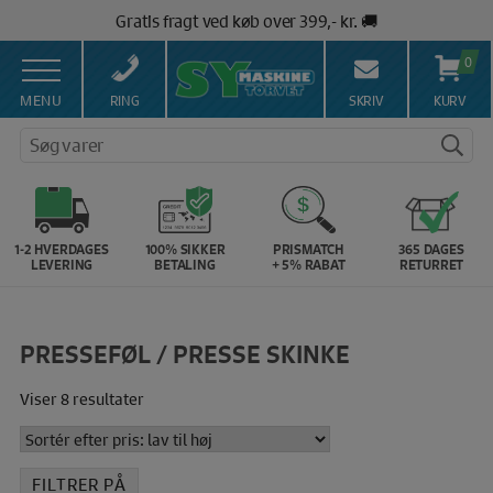
Hop
Gratis fragt ved køb over 399,- kr. 🚚
til
Salg af symaskiner siden 1967 🥇
indholdet
0
100% Dansk hjemmeside 👍
Brug for hjælp? Ring på 43 44 45 15 ☎️
MENU
RING
SKRIV
KURV
Vi matcher alle danske priser 💰
Søg varer
1-2 HVERDAGES
100% SIKKER
PRISMATCH
365 DAGES
LEVERING
BETALING
+ 5% RABAT
RETURRET
PRESSEFØL / PRESSE SKINKE
Sorteret
Viser 8 resultater
efter
pris:
lav
FILTRER PÅ
til