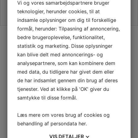
Vi og vores samarbejdspartnere bruger
teknologier, herunder cookies, til at
indsamle oplysninger om dig til forskellige
formål, herunder: Tilpasning af annoncering,
SIKKER HANDEL PÅ SYMASKINETORVET.DK
bedre brugeroplevelse, funktionalitet,
statistik og marketing. Disse oplysninger
kan blive delt med annoncerings- og
analysepartnere, som kan kombinere dem
med data, du tidligere har givet dem eller
GRATIS LEVERING VED 399,-
de har indsamlet gennem din brug af deres
PÅ KUN 1-2 HVERDAGE
tjenester. Ved at klikke på 'OK' giver du
samtykke til disse formål.
Læs mere om vores brug af cookies og
100% SIKKER BETALING
behandling af persondata
her
.
ELLERS PENGENE RETUR
VIS
DETALJER