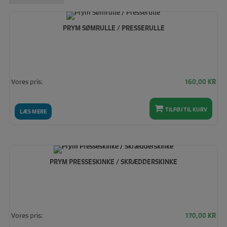
høj
PRYM SØMRULLE / PRESSERULLE
Vores pris:
160,00
KR
TILFØJ TIL KURV
LÆS MERE
PRYM PRESSESKINKE / SKRÆDDERSKINKE
Vores pris:
170,00
KR