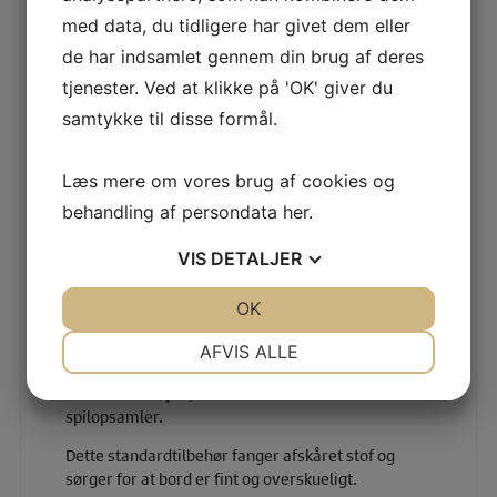
end andre maskiner, hvilket vil give dig en endnu
med data, du tidligere har givet dem eller
bedre og mere behagelig syoplevelse.
de har indsamlet gennem din brug af deres
tjenester. Ved at klikke på 'OK' giver du
samtykke til disse formål.
Læs mere om vores brug af cookies og
behandling af persondata
her
.
VIS
DETALJER
JA
NEJ
OK
JA
NEJ
Opsamlingsbakke
NØDVENDIGE
PRÆFERENCER
AFVIS ALLE
For at holde dit arbejdsområde pænt og ryddeligt
JA
NEJ
JA
NEJ
under dit arbejde, levere vi din maskine med en
spilopsamler.
MARKETING
STATISTIK
Dette standardtilbehør fanger afskåret stof og
sørger for at bord er fint og overskueligt.