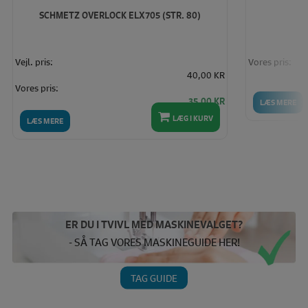
SCHMETZ OVERLOCK ELX705 (STR. 80)
Vejl. pris:
Vores pris:
40,00 KR
Vores pris:
35,00 KR
LÆS MERE
LÆG I KURV
LÆS MERE
ER DU I TVIVL MED MASKINEVALGET?
- SÅ TAG VORES MASKINEGUIDE HER!
TAG GUIDE