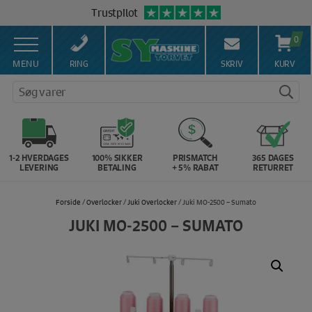
Hop
Trustpilot
til
4,9 ⭐️ baseret på over 5.000 anmeldelser!🏆
indholdet
0
Gratis fragt ved køb over 399,- kr. 🚚
Salg af symaskiner siden 1967 🥇
MENU
RING
SKRIV
KURV
100% Dansk hjemmeside 👍
Søg varer
Brug for hjælp? Ring på 43 44 45 15 ☎️
Vi matcher alle danske priser 💰
1-2 HVERDAGES
100% SIKKER
PRISMATCH
365 DAGES
LEVERING
BETALING
+ 5% RABAT
RETURRET
Forside
/
Overlocker
/
Juki Overlocker
/ Juki MO-2500 – Sumato
JUKI MO-2500 – SUMATO