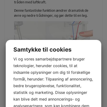
tråden med luftkraft.
Denne fantastiske funktion ændrer dramatisk de
øvre og nedre trådninger, og gør dette til en leg.
Samtykke til cookies
Vi og vores samarbejdspartnere bruger
teknologier, herunder cookies, til at
indsamle oplysninger om dig til forskellige
formål, herunder: Tilpasning af annoncering,
Lydsvag syning
bedre brugeroplevelse, funktionalitet,
statistik og marketing. Disse oplysninger
Denne maskine er lavet i et lydreducerende design,
som minimerer driftsstøj for dig mens du syr.
kan blive delt med annoncerings- og
analysepartnere, som kan kombinere dem
Derudover syer maskinen med mindre vibrationer