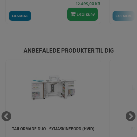
12.495,00
KR
LÆG I KURV
LÆS MERE
LÆS MERE
ANBEFALEDE PRODUKTER TIL DIG
TAILORMADE DUO - SYMASKINEBORD (HVID)
BE