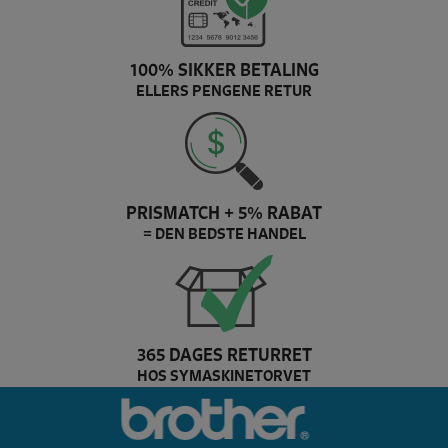
100% SIKKER BETALING
ELLERS PENGENE RETUR
PRISMATCH + 5% RABAT
= DEN BEDSTE HANDEL
365 DAGES RETURRET
HOS SYMASKINETORVET
Dette er Bernina brands slider logo
br