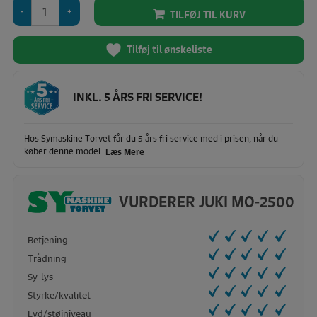
Juki
TILFØJ TIL KURV
MO-
2500
-
Tilføj til ønskeliste
Sumato
antal
INKL. 5 ÅRS FRI SERVICE!
Hos Symaskine Torvet får du 5 års fri service med i prisen, når du
køber denne model.
Læs Mere
VURDERER JUKI MO-2500
Betjening
Trådning
Sy-lys
Styrke/kvalitet
Lyd/støjniveau