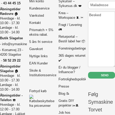
Min konto
Sykurser –
Mailadresse
-
43 44 45 15
Sykursus.dk ❤️
Kundeservice
Åbningstider
Krea –
Besked
Rødovre 🏠
Værksted
Workspace 🧵 ✂
Hverdage - kl.
Kontakt
10.00 - 17.30
Fragt / Levering
Lørdage - kl.
🚛
Prismatch + 5%
10.00 - 14.00
ekstra rabat.
Returportal –
Butik Slagelse
Bestil label her 📦
5 års fri service
-
info@symaskinetorvet.dk
Forretningsbetingelser
Gavekort
- Korsørvej 23 -
4200 Slagelse
365 dages returret
Nyttige links
✔️
-
58 52 29 22
EAN Kunder
Åbningstider
Er du blogger /
Skole &
Slagelse 🏠
Influencer?
Institutionsservice
Hverdage kl.
Fortrolighedspolitik
10.00 - 17.30
Lørdage - kl.
Presse
10.00 - 14.00
Fortryd køb
Følg
Blog 📝
Åbningstider -
Telefon ☎️
Symaskine
Gratis DIY
Hverdage - kl.
projekter ✂️🧵
Torvet
12.00 - 17.00
Job hos
Lørdage - Lukket