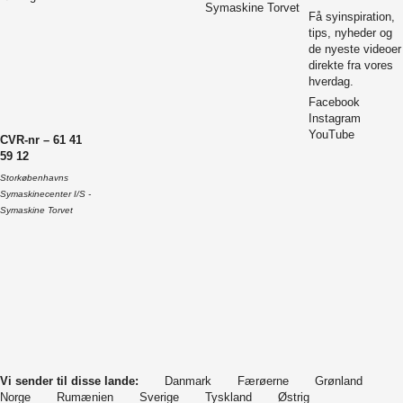
Symaskine Torvet
Få syinspiration,
tips, nyheder og
de nyeste videoer
direkte fra vores
hverdag.
Facebook
Instagram
YouTube
CVR-nr – 61 41
59 12
Storkøbenhavns
Symaskinecenter I/S -
Symaskine Torvet
Vi sender til disse lande:
Danmark
Færøerne
Grønland
Norge
Rumænien
Sverige
Tyskland
Østrig