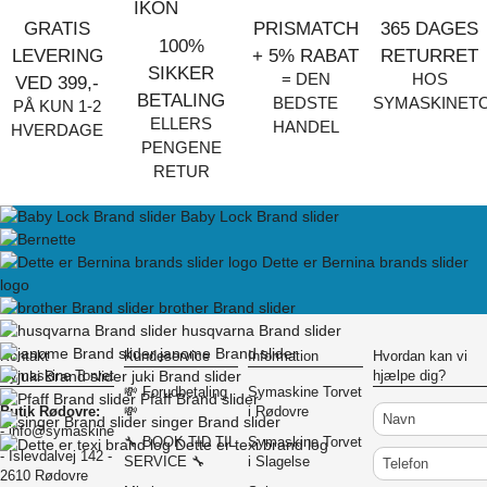
GRATIS
PRISMATCH
365 DAGES
100%
LEVERING
+ 5% RABAT
RETURRET
SIKKER
= DEN
HOS
VED 399,-
BETALING
BEDSTE
SYMASKINET
PÅ KUN 1-2
ELLERS
HANDEL
HVERDAGE
PENGENE
RETUR
Baby Lock Brand slider
Dette er Bernina brands slider
logo
brother Brand slider
husqvarna Brand slider
janome Brand slider
Kontakt
Kundeservice
Information
Hvordan kan vi
juki Brand slider
Symaskine Torvet
hjælpe dig?
💸 Forudbetaling
Symaskine Torvet
Pfaff Brand slider
Navn
Butik Rødovre:
💸
i Rødovre
singer Brand slider
-
info@symaskinecenter.dk
🔧 BOOK TID TIL
Symaskine Torvet
Dette er texi brand log
Telefon
- Islevdalvej 142 -
SERVICE 🔧
i Slagelse
2610 Rødovre