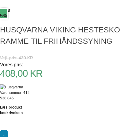
Spar
5%
HUSQVARNA VIKING HESTESKO
RAMME TIL FRIHÅNDSSYNING
Vejl. pris:
430 KR
Vores pris:
408,00
KR
Den
oprindelige
pris
Den
var:
aktuelle
Varenummer: 412
430,00 KR.
pris
538 845
er:
Læs produkt
408,00 KR.
beskrivelsen