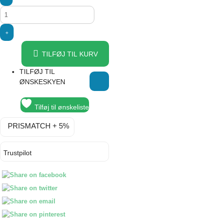
Husqvarna
Viking
Hestesko
ramme
til
TILFØJ TIL KURV
frihåndssyning
TILFØJ TIL
antal
ØNSKESKYEN
Tilføj til ønskeliste
PRISMATCH + 5%
Trustpilot