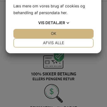
Læs mere om vores brug af cookies og
SIKKER HANDEL PÅ SYMASKINETORVET.DK
behandling af persondata
her
.
VIS
DETALJER
JA
NEJ
OK
JA
NEJ
GRATIS LEVERING VED 399,-
NØDVENDIGE
PRÆFERENCER
AFVIS ALLE
PÅ KUN 1-2 HVERDAGE
JA
NEJ
JA
NEJ
MARKETING
STATISTIK
100% SIKKER BETALING
ELLERS PENGENE RETUR