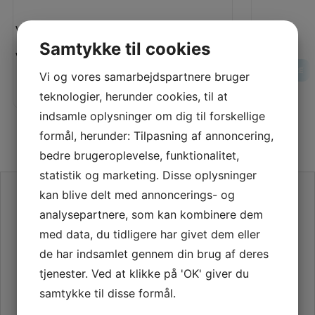
Vejl. pris:
Vores pris:
80,00 KR
Samtykke til cookies
Vores pris:
70,00 KR
LÆS MERE
Vi og vores samarbejdspartnere bruger
LÆG I KURV
LÆS MERE
teknologier, herunder cookies, til at
indsamle oplysninger om dig til forskellige
formål, herunder: Tilpasning af annoncering,
bedre brugeroplevelse, funktionalitet,
statistik og marketing. Disse oplysninger
SE VORES ANMELDELSER PÅ TRUSTPILOT
kan blive delt med annoncerings- og
analysepartnere, som kan kombinere dem
med data, du tidligere har givet dem eller
de har indsamlet gennem din brug af deres
tjenester. Ved at klikke på 'OK' giver du
samtykke til disse formål.