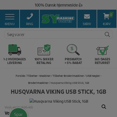
Hop
100% Dansk hjemmeside 👍
til
Brug for hjælp? Ring på 43 44 45 15 ☎️
indholdet
0
Vi matcher alle danske priser 💰
MENU
RING
SKRIV
KURV
Søg varer
1-2 HVERDAGES
100% SIKKER
PRISMATCH
365 DAGES
LEVERING
BETALING
+ 5% RABAT
RETURRET
Forside
/
Tilbehør - Maskiner
/
Tilbehør Broderimaskiner
/
USB Nøgler -
Broderimaskiner
/ Husqvarna Viking USB Stick, 1GB
HUSQVARNA VIKING USB STICK, 1GB
Vejl. pris:
595 KR
Vores pris:
Spar