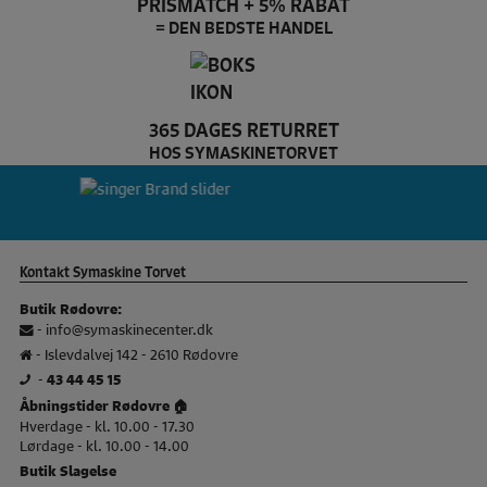
PRISMATCH + 5% RABAT
= DEN BEDSTE HANDEL
365 DAGES RETURRET
HOS SYMASKINETORVET
Pfaff Brand slider
si
Kontakt Symaskine Torvet
Butik Rødovre:
-
info@symaskinecenter.dk
- Islevdalvej 142 - 2610 Rødovre
-
43 44 45 15
Åbningstider Rødovre 🏠
Hverdage - kl. 10.00 - 17.30
Lørdage - kl. 10.00 - 14.00
Butik Slagelse