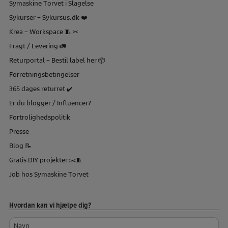
Symaskine Torvet i Slagelse
Sykurser – Sykursus.dk ❤️
Krea – Workspace 🧵 ✂
Fragt / Levering 🚛
Returportal – Bestil label her 📦
Forretningsbetingelser
365 dages returret ✔️
Er du blogger / Influencer?
Fortrolighedspolitik
Presse
Blog 📝
Gratis DIY projekter ✂️🧵
Job hos Symaskine Torvet
Hvordan kan vi hjælpe dig?
Navn