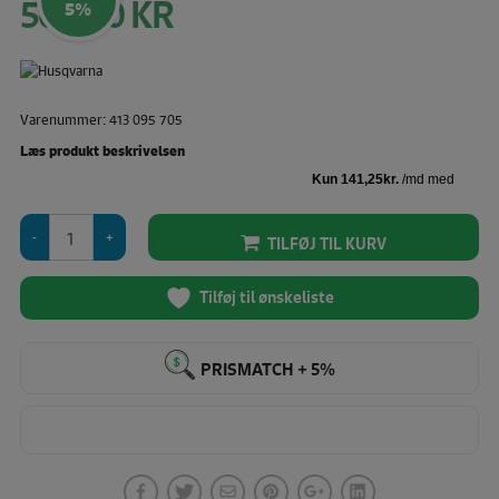
565,00
KR
Den
5%
oprindelige
pris
Den
var:
aktuelle
595,00 KR.
pris
Varenummer: 413 095 705
er:
565,00 KR.
Læs produkt beskrivelsen
Husqvarna
TILFØJ TIL KURV
Viking
USB
Stick,
Tilføj til ønskeliste
1GB
antal
PRISMATCH + 5%