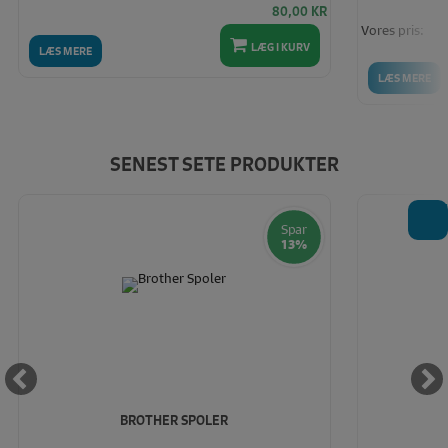
80,00
KR
Vores pris:
LÆG I KURV
LÆS MERE
LÆS MERE
SENEST SETE PRODUKTER
T
Spar
13%
BROTHER SPOLER