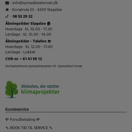
-
info@symaskinetorvet.dk
- Korsørvej 23 - 4200 Slagelse
-
58 52 29 22
Åbningstider Slagelse 🏠
Hverdage kl. 10.00 - 17.30
Lørdage - kl. 10.00 - 14.00
Åbningstider - Telefon ☎️
Hverdage - kl. 12.00 - 17.00
Lørdage - Lukket
CVR-nr – 61 41 59 12
Storkøbenhavns Symaskinecenter I/S - Symaskine Torvet
Kundeservice
💸 Forudbetaling 💸
🔧 BOOK TID TIL SERVICE 🔧