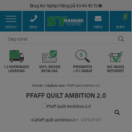
Hop
Brug for hjælp? Ring på 43 44 45 15 ☎️
til
Vi matcher alle danske priser 💰
indholdet
0
MENU
RING
SKRIV
KURV
Søg varer
1-2 HVERDAGES
100% SIKKER
PRISMATCH
365 DAGES
LEVERING
BETALING
+ 5% RABAT
RETURRET
Forside
/
Udgåede varer
/ Pfaff Quilt Ambition 2.0
PFAFF QUILT AMBITION 2.0