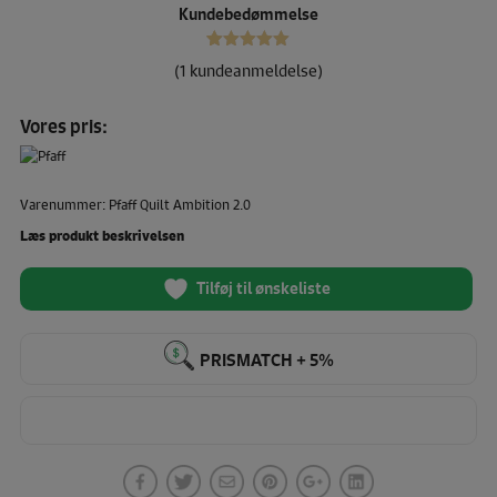
Kundebedømmelse
1
Bedømt
(
1
kundeanmeldelse)
som
5.00
ud af 5
baseret på
Vores pris:
kundebedømmelse
Varenummer: Pfaff Quilt Ambition 2.0
Læs produkt beskrivelsen
Tilføj til ønskeliste
PRISMATCH + 5%