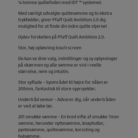
¼ tomme quiltefoden med IDT ™ systemet.
Med særligt udvalgte quiltesømme og to ekstra
trykfødder, giver Pfaff Quilt Ambition 2.0 dig
mulighed for at finde din indre quilte stjerne!
Oplev forskellen på Pfaff Quilt Ambition 2.0.
Stor, høj opløsning touch screen
Du kan se dine valg, indstillinger og sy oplysninger
på skærmen og alle sømme er vist i reelle
størrelse, nem og intuitiv.
Stor syflade – Syområdet til højre for nålen er
200mm, fantastisk til store syprojekter.
Undertråd sensor – Advarer dig, når undertråden
er ved at løbe tør.
201 smukke sømme – En bred vifte af smukke 7mm
sømme, herunder nyttesømme, knaphuller,
pyntesømme, quiltesømme, korssting og
hulsømme.