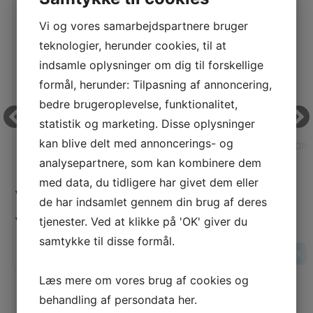
Spar
13%
Vi og vores samarbejdspartnere bruger
teknologier, herunder cookies, til at
indsamle oplysninger om dig til forskellige
formål, herunder: Tilpasning af annoncering,
bedre brugeroplevelse, funktionalitet,
statistik og marketing. Disse oplysninger
kan blive delt med annoncerings- og
BROTHER SPOLER
PERMA CORE 1
analysepartnere, som kan kombinere dem
med data, du tidligere har givet dem eller
Vejl. pris:
Vejl. pris:
de har indsamlet gennem din brug af deres
80,00 KR
Vores pris:
Vores pris:
tjenester. Ved at klikke på 'OK' giver du
70,00 KR
samtykke til disse formål.
LÆG I KURV
LÆS MERE
LÆS MERE
Læs mere om vores brug af cookies og
behandling af persondata
her
.