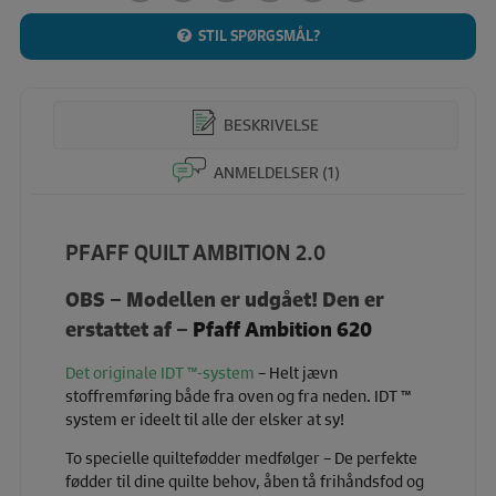
STIL SPØRGSMÅL?
BESKRIVELSE
ANMELDELSER (1)
PFAFF QUILT AMBITION 2.0
OBS – Modellen er udgået! Den er
erstattet af –
Pfaff Ambition 620
Det originale IDT ™-system
– Helt jævn
stoffremføring både fra oven og fra neden. IDT ™
system er ideelt til alle der elsker at sy!
To specielle quiltefødder medfølger – De perfekte
fødder til dine quilte behov, åben tå frihåndsfod og