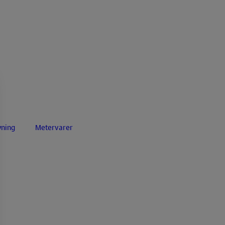
yning
Metervarer