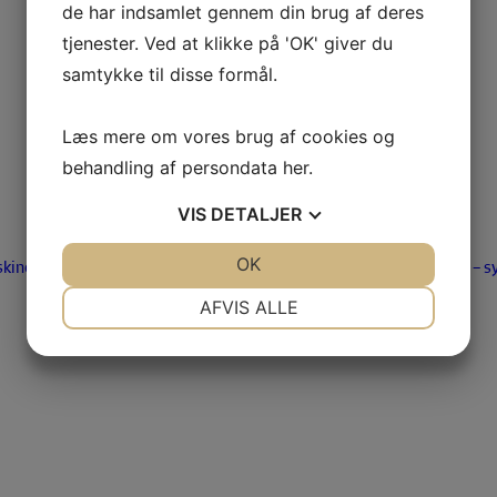
de har indsamlet gennem din brug af deres
tjenester. Ved at klikke på 'OK' giver du
samtykke til disse formål.
Læs mere om vores brug af cookies og
behandling af persondata
her
.
VIS
DETALJER
JA
NEJ
OK
JA
NEJ
kiner
Brugtmarked
Tilbehør – Maskiner
Tilbehør – s
NØDVENDIGE
PRÆFERENCER
AFVIS ALLE
JA
NEJ
JA
NEJ
MARKETING
STATISTIK