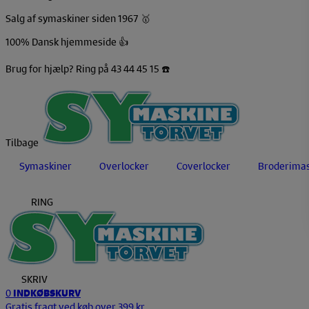
Salg af symaskiner siden 1967 🥇
100% Dansk hjemmeside 👍
Brug for hjælp? Ring på 43 44 45 15 ☎️
Tilbage
Symaskiner
Overlocker
Coverlocker
Broderimas
RING
SKRIV
0
INDKØBSKURV
Gratis fragt ved køb over 399 kr.