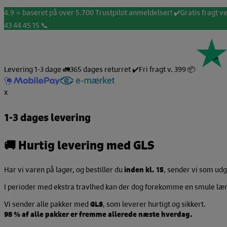
Hop
4.9 ⭐️ baseret på over 5.700 Trustpilot anmeldelser! ✔️
Gratis fragt ve
til
43 44 45 15 📞
indholdet
Levering 1-3 dage 🚛
365 dages returret ✔️
Fri fragt v. 399 📦
x
1-3 dages levering
🚚
Hurtig levering med GLS
Har vi varen på lager, og bestiller du
inden kl. 15
, sender vi som u
I perioder med ekstra travlhed kan der dog forekomme en smule længe
Vi sender alle pakker med
GLS
, som leverer hurtigt og sikkert.
98 % af alle pakker er fremme allerede næste hverdag.