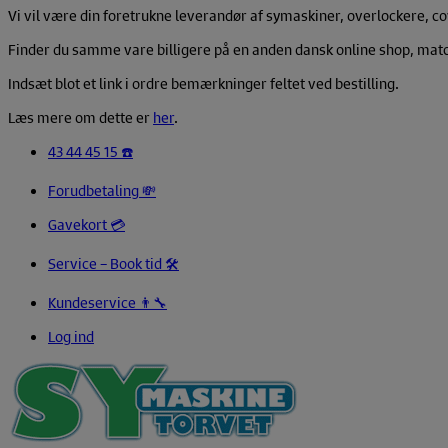
Vi vil være din foretrukne leverandør af symaskiner, overlockere, co
Finder du samme vare billigere på en anden dansk online shop, match
Indsæt blot et link i ordre bemærkninger feltet ved bestilling.
Læs mere om dette er
her
.
43 44 45 15 ☎️
Forudbetaling 💸
Gavekort 💳
Service – Book tid 🛠️
Kundeservice 👨‍🔧
Log ind