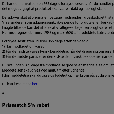
Du har som privatperson 365 dages fortrydelsesret, når du handler på 
det meget vigtigt at produktet skal være intakt og i ubrugt stand.
Derudover skal al originalemballage medsendes i ubeskadiget tilsta
Vi refunderer som udgangspunkt ikke penge for brugte eller beskadi
I nogle tilfælde kan det aftales at vi alligevel tager en brugt vare retu
Her modregnes der min. -25% og max -60% af produktets købsværdi s
Fortrydelsesfristen udløber 365 dage efter den dag du:
1) Har modtaget din vare.
2) Får den sidste vare i fysisk besiddelse, når det drejer sig om en af
3) Får det sidste parti, eller den sidste del i fysisk besiddelse, når d
Du skal inden 365 dage fra modtagelse give os en meddelelse om, at d
Meddelelsen skal gives ved mail, tlf. eller lignende.
I din meddelelse skal du gøre os tydeligt opmærksom på, at du ønsker
Du kan læse mere
her
x
Prismatch 5% rabat