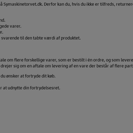
Symaskinetorvet.dk. Derfor kan du, hvis du ikke er tilfreds, returnere d
nd.
gede varer.
r.
varende til den tabte værdi af produktet.
tale om flere forskellige varer, som er bestilt i én ordre, og som levere
et drejer sig om en aftale om levering af en vare der består af flere part
u ønsker at fortryde dit køb.
 at udnytte din fortrydelsesret.