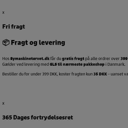
x
Fri fragt
📦
Fragt og levering
Hos
Symaskinetorvet.dk
får du
gratis fragt
på alle ordrer over
399
Gælder ved levering med
GLS til nærmeste pakkeshop
i Danmark.
Bestiller du for under 399 DKK, koster fragten kun
35 DKK
– uanset væ
x
365 Dages fortrydelsesret