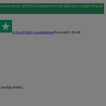
 danske priser 💰
100% Dansk hjemmeside 👍
Brug for hjælp? Ring på
4.9 ved 5000+ anmeldelser
Prismatch -5% 💸
hurtigt afsted.