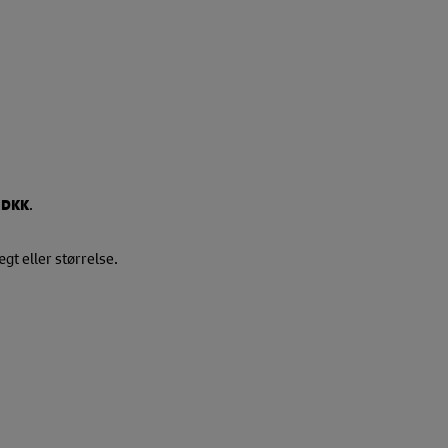
 DKK
.
gt eller størrelse.