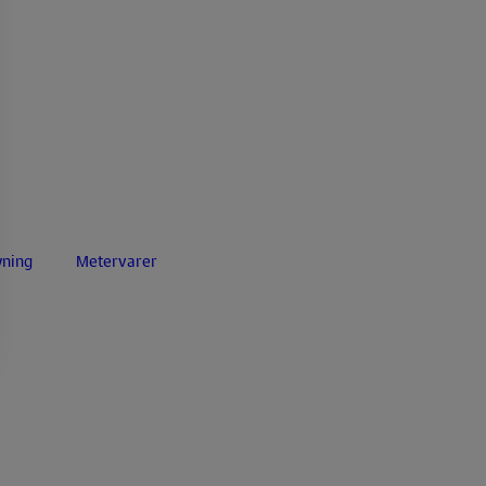
yning
Metervarer