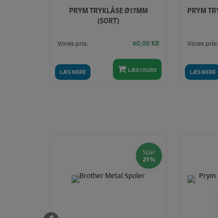
M (SØLV)
PRYM TRYKLÅSE Ø17MM
PRYM TR
(SORT)
Vores pris:
Vores pris:
40,00
KR
40,00
KR
LÆG I KURV
LÆG I KURV
LÆS MERE
LÆS MERE
Spar
Spar
29%
21%