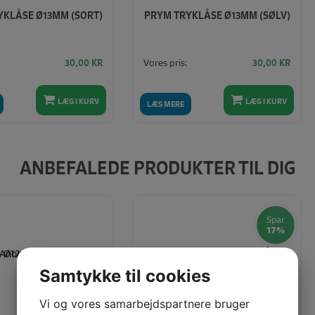
YKLÅSE Ø13MM (SORT)
PRYM TRYKLÅSE Ø13MM (SØLV)
Vores pris:
30,00
KR
30,00
KR
LÆG I KURV
LÆG I KURV
LÆS MERE
ANBEFALEDE PRODUKTER TIL DIG
Spar
17%
Samtykke til cookies
Vi og vores samarbejdspartnere bruger