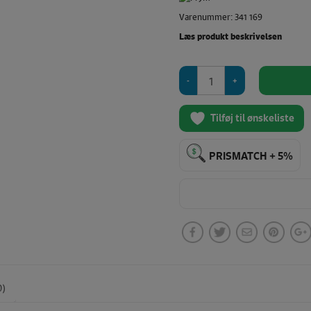
Varenummer: 341 169
Læs produkt beskrivelsen
Prym
tryklåse
Ø15mm
(Sort)
Tilføj til ønskeliste
antal
PRISMATCH + 5%
0)