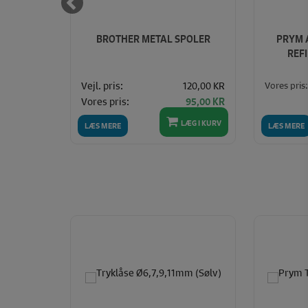
1000 M
BROTHER METAL SPOLER
PRYM 
SEGRÅ)
REF
Vores pris:
35,00 KR
Vejl. pris:
120,00 KR
Vores pris:
25,00 KR
95,00 KR
LÆG I KURV
LÆG I KURV
LÆS MERE
LÆS MERE