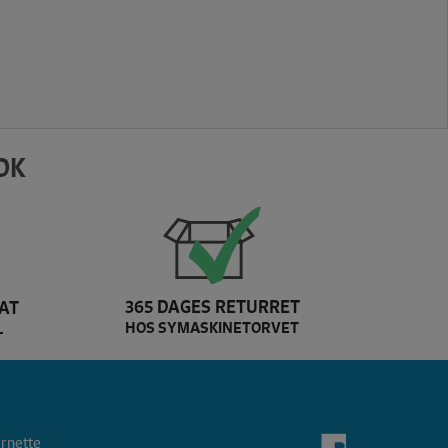
DK
365 DAGES RETURRET
AT
HOS SYMASKINETORVET
L
Dette er Bernina 