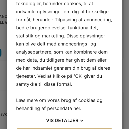
teknologier, herunder cookies, til at
indsamle oplysninger om dig til forskellige
ANORAK TRYKKNAP
AMANN ASPO 120 - 1000 M
formål, herunder: Tilpasning af annoncering,
ILL Ø12MM (SØLV)
FARVE (348 - KOKSGRÅ)
bedre brugeroplevelse, funktionalitet,
statistik og marketing. Disse oplysninger
Vejl. pris:
30,00 KR
75,00
KR
Vores pris:
25,00 KR
kan blive delt med annoncerings- og
analysepartnere, som kan kombinere dem
LÆG I KURV
LÆG I KURV
LÆS MERE
med data, du tidligere har givet dem eller
de har indsamlet gennem din brug af deres
tjenester. Ved at klikke på 'OK' giver du
SENEST SETE PRODUKTER
samtykke til disse formål.
Læs mere om vores brug af cookies og
behandling af persondata
her
.
VIS
DETALJER