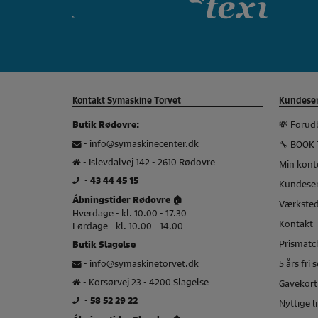
Kontakt Symaskine Torvet
Kundeser
💸 Forud
Butik Rødovre:
-
info@symaskinecenter.dk
🔧 BOOK 
- Islevdalvej 142 - 2610 Rødovre
Min kont
-
43 44 45 15
Kundeser
Åbningstider Rødovre 🏠
Værkste
Hverdage - kl. 10.00 - 17.30
Kontakt
Lørdage - kl. 10.00 - 14.00
Prismatch
Butik Slagelse
-
info@symaskinetorvet.dk
5 års fri 
- Korsørvej 23 - 4200 Slagelse
Gavekort
-
58 52 29 22
Nyttige l