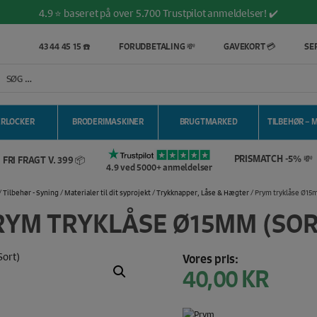
4.9 ⭐️ baseret på over 5.700 Trustpilot anmeldelser! ✔️
Gratis fragt ved køb over 399,- kr. 🚚
Salg af symaskiner siden 1967 🥇
43 44 45 15 ☎️
FORUDBETALING 💸
GAVEKORT 💳
SER
Vi matcher alle danske priser 💰
100% Dansk hjemmeside 👍
Brug for hjælp? Ring på 43 44 45 15 📞
4.9 ⭐️ baseret på over 5.700 Trustpilot anmeldelser! ✔️
ERLOCKER
BRODERIMASKINER
BRUGTMARKED
TILBEHØR – 
PRISMATCH -5% 💸
FRI FRAGT V. 399 📦
4.9 ved 5000+ anmeldelser
/
Tilbehør - Syning
/
Materialer til dit syprojekt
/
Trykknapper, Låse & Hægter
/ Prym tryklåse Ø15
RYM TRYKLÅSE Ø15MM (SOR
Vores pris:
40,00
KR