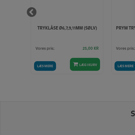
FRI
TRYKLÅSE Ø6,7,9,11MM (SØLV)
PRYM TR
000ML)
Vores pris:
Vores pris:
115,00
KR
25,00
KR
LÆG I KURV
LÆG I KURV
LÆS MERE
LÆS MERE
S