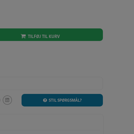
TILFØJ TIL KURV
STIL SPØRGSMÅL?