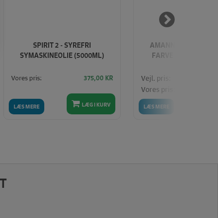
SPIRIT 2 - SYREFRI
AMANN ASPO 120 - 1
SYMASKINEOLIE (5000ML)
FARVE (409 - LYS TU
Vores pris:
Vejl. pris:
375,00
KR
Vores pris:
LÆG I KURV
LÆ
LÆS MERE
LÆS MERE
T