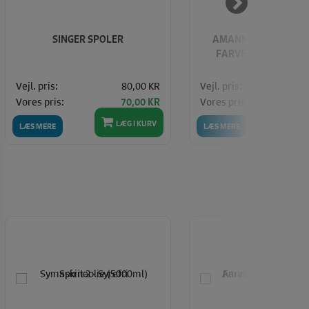
SINGER SPOLER
AMANN ASPO 120 - 1
FARVE (222 - JADEG
Vejl. pris:
80,00 KR
Vejl. pris:
Vores pris:
Vores pris:
70,00 KR
LÆG I KURV
LÆ
LÆS MERE
LÆS MERE