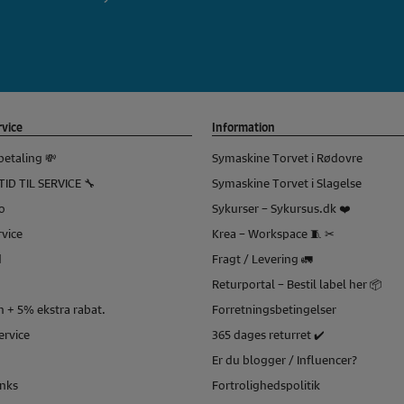
vice
Information
betaling 💸
Symaskine Torvet i Rødovre
TID TIL SERVICE 🔧
Symaskine Torvet i Slagelse
o
Sykurser – Sykursus.dk ❤️
vice
Krea – Workspace 🧵 ✂
d
Fragt / Levering 🚛
Returportal – Bestil label her 📦
 + 5% ekstra rabat.
Forretningsbetingelser
service
365 dages returret ✔️
Er du blogger / Influencer?
inks
Fortrolighedspolitik