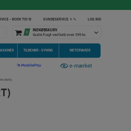
VICE – BOOK TID 🛠️
KUNDESERVICE 👨‍🔧
LOG IND
INDKØBSKURV
0
Gratis fragt ved køb over 399 kr.
MASKINER
TILBEHØR – SYNING
METERVARER
mm (Sort)
T)