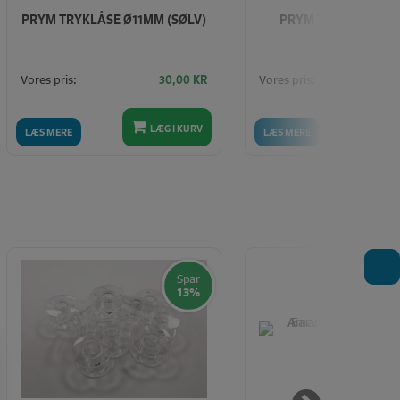
PRYM TRYKLÅSE Ø11MM (SØLV)
PRYM TRYKLÅSE Ø
(SØLV)
Vores pris:
Vores pris:
30,00
KR
LÆG I KURV
LÆ
LÆS MERE
LÆS MERE
T
Spar
13%