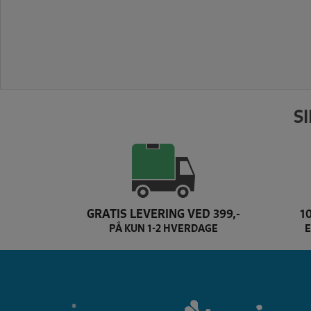
S
GRATIS LEVERING VED 399,-
1
PÅ KUN 1-2 HVERDAGE
E
Dette er texi brand log