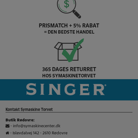
PRISMATCH + 5% RABAT
= DEN BEDSTE HANDEL
365 DAGES RETURRET
HOS SYMASKINETORVET
Pfaff Brand slider
si
Kontakt Symaskine Torvet
Butik Rødovre:
-
info@symaskinecenter.dk
- Islevdalvej 142 - 2610 Rødovre