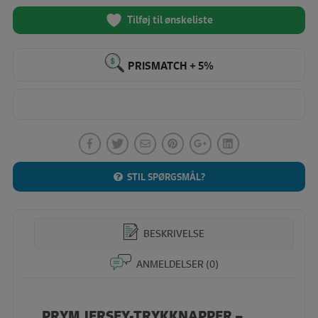
Tool,
jersey
Tilføj til ønskeliste
trykknap
metal
ø12mm/20
PRISMATCH + 5%
stk.
(Lilla/sølv)
antal
STIL SPØRGSMÅL?
BESKRIVELSE
ANMELDELSER (0)
PRYM JERSEY-TRYKKNAPPER –