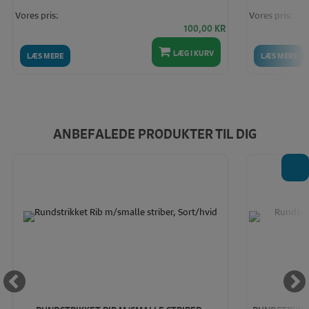
Vores pris:
Vores pris:
100,00
KR
LÆG I KURV
LÆS MERE
LÆS MERE
ANBEFALEDE PRODUKTER TIL DIG
T