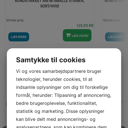
RUNDSTRIKKET RIB M/SMALLE STRIBER,
RUNDSTRIKKE
SORT/HVID
Vores pris:
Vores pris:
125,00
KR
LÆG I KURV
LÆS MERE
LÆS MERE
Samtykke til cookies
SENEST SETE PRODUKTER
Vi og vores samarbejdspartnere bruger
teknologier, herunder cookies, til at
indsamle oplysninger om dig til forskellige
formål, herunder: Tilpasning af annoncering,
bedre brugeroplevelse, funktionalitet,
statistik og marketing. Disse oplysninger
kan blive delt med annoncerings- og
analysepartnere, som kan kombinere dem