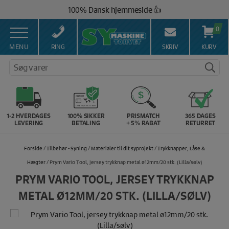
Hop
100% Dansk hjemmeside 👍
til
Brug for hjælp? Ring på 43 44 45 15 ☎️
indholdet
0
Vi matcher alle danske priser 💰
MENU
RING
SKRIV
KURV
Søg varer
1-2 HVERDAGES
100% SIKKER
PRISMATCH
365 DAGES
LEVERING
BETALING
+ 5% RABAT
RETURRET
Forside
/
Tilbehør - Syning
/
Materialer til dit syprojekt
/
Trykknapper, Låse &
Hægter
/ Prym Vario Tool, jersey trykknap metal ø12mm/20 stk. (Lilla/sølv)
PRYM VARIO TOOL, JERSEY TRYKKNAP
METAL Ø12MM/20 STK. (LILLA/SØLV)