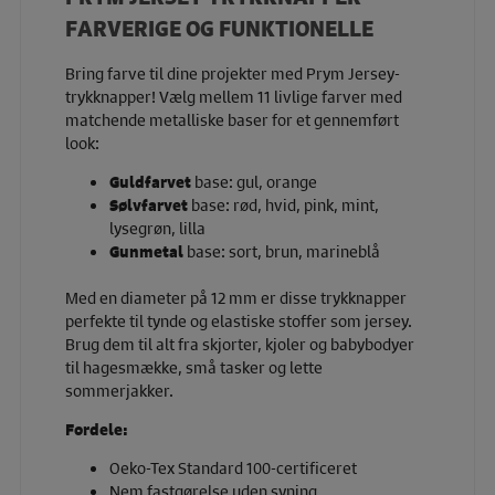
FARVERIGE OG FUNKTIONELLE
Bring farve til dine projekter med Prym Jersey-
trykknapper! Vælg mellem 11 livlige farver med
matchende metalliske baser for et gennemført
look:
Guldfarvet
base: gul, orange
Sølvfarvet
base: rød, hvid, pink, mint,
lysegrøn, lilla
Gunmetal
base: sort, brun, marineblå
Med en diameter på 12 mm er disse trykknapper
perfekte til tynde og elastiske stoffer som jersey.
Brug dem til alt fra skjorter, kjoler og babybodyer
til hagesmække, små tasker og lette
sommerjakker.
Fordele:
Oeko-Tex Standard 100-certificeret
Nem fastgørelse uden syning