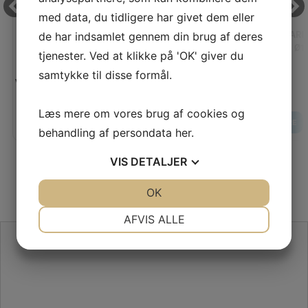
med data, du tidligere har givet dem eller
PRYM VARIO TOOL, JERSEY TRYKKNAP METAL
PRYM VARI
de har indsamlet gennem din brug af deres
Ø12MM/20 STK. (GUL/GULD)
Ø1
tjenester. Ved at klikke på 'OK' giver du
samtykke til disse formål.
Vores pris:
Vores pris:
100,00
KR
Læs mere om vores brug af cookies og
LÆG I KURV
LÆS MERE
LÆS MERE
behandling af persondata
her
.
VIS
DETALJER
JA
NEJ
OK
JA
NEJ
NØDVENDIGE
PRÆFERENCER
AFVIS ALLE
SE VORES ANMELDELSER PÅ TRUSTPILOT
JA
NEJ
JA
NEJ
MARKETING
STATISTIK