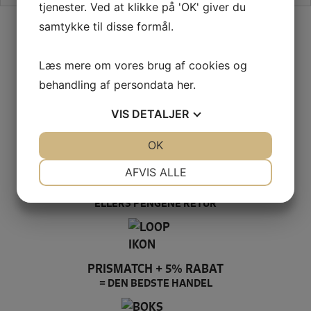
tjenester. Ved at klikke på 'OK' giver du
SIKKER HANDEL PÅ SYMASKINETORVET.DK
samtykke til disse formål.
Læs mere om vores brug af cookies og
behandling af persondata
her
.
GRATIS LEVERING VED 399,-
PÅ KUN 1-2 HVERDAGE
VIS
DETALJER
JA
NEJ
OK
JA
NEJ
NØDVENDIGE
PRÆFERENCER
AFVIS ALLE
100% SIKKER BETALING
JA
NEJ
JA
NEJ
ELLERS PENGENE RETUR
MARKETING
STATISTIK
PRISMATCH + 5% RABAT
= DEN BEDSTE HANDEL