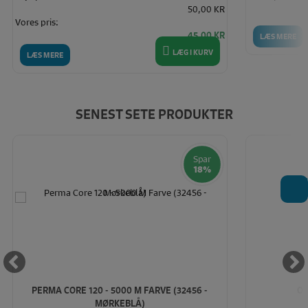
50,00 KR
Vores pris:
45,00 KR
LÆS MERE
LÆG I KURV
LÆS MERE
SENEST SETE PRODUKTER
Spar
18%
T
PERMA CORE 120 - 5000 M FARVE (32456 -
ON
MØRKEBLÅ)