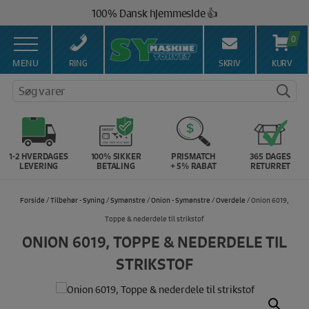
Hop
100% Dansk hjemmeside 👍
til
Brug for hjælp? Ring på 43 44 45 15 ☎️
indholdet
0
Vi matcher alle danske priser 💰
MENU
RING
SKRIV
KURV
Søg varer
1-2 HVERDAGES
100% SIKKER
PRISMATCH
365 DAGES
LEVERING
BETALING
+ 5% RABAT
RETURRET
Forside
/
Tilbehør - Syning
/
Symønstre
/
Onion - Symønstre
/
Overdele
/ Onion 6019,
Toppe & nederdele til strikstof
ONION 6019, TOPPE & NEDERDELE TIL
STRIKSTOF