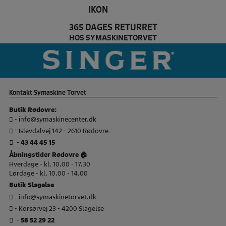
365 DAGES RETURRET
HOS SYMASKINETORVET
Pfaff Brand slider
si
Kontakt Symaskine Torvet
Butik Rødovre:
-
info@symaskinecenter.dk
- Islevdalvej 142 - 2610 Rødovre
-
43 44 45 15
Åbningstider Rødovre 🏠
Hverdage - kl. 10.00 - 17.30
Lørdage - kl. 10.00 - 14.00
Butik Slagelse
-
info@symaskinetorvet.dk
- Korsørvej 23 - 4200 Slagelse
-
58 52 29 22