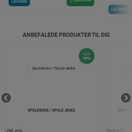
LÆG I KURV
LÆS MERE
LÆS MERE
ANBEFALEDE PRODUKTER TIL DIG
Spar
10%
SPOLEBOKS / SPOLE-ÆSKE
KRIDTB
Vejl. pris:
Vores pris: