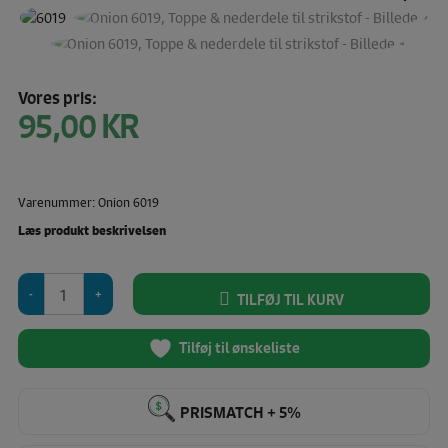
Vores pris:
95,00
KR
Varenummer: Onion 6019
Læs produkt beskrivelsen
Onion
TILFØJ TIL KURV
6019,
Toppe
&
Tilføj til ønskeliste
nederdele
til
strikstof
PRISMATCH + 5%
antal