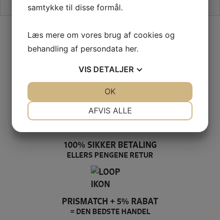
samtykke til disse formål.
SIKKER HANDEL PÅ SYMASKINETORVET.DK
Læs mere om vores brug af cookies og
behandling af persondata
her
.
VIS
DETALJER
GRATIS LEVERING VED 399,-
PÅ KUN 1-2 HVERDAGE
JA
NEJ
OK
JA
NEJ
NØDVENDIGE
PRÆFERENCER
AFVIS ALLE
JA
NEJ
JA
NEJ
MARKETING
STATISTIK
100% SIKKER BETALING
ELLERS PENGENE RETUR
PRISMATCH + 5% RABAT
= DEN BEDSTE HANDEL