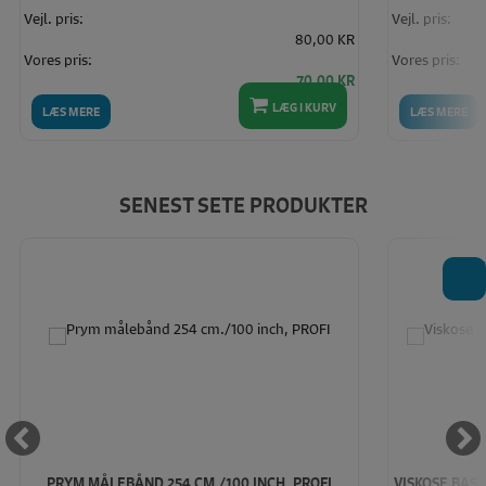
Vejl. pris:
Vejl. pris:
80,00 KR
Vores pris:
Vores pris:
70,00 KR
LÆG I KURV
LÆS MERE
LÆS MERE
SENEST SETE PRODUKTER
T
PRYM MÅLEBÅND 254 CM./100 INCH, PROFI
VISKOSE BASI