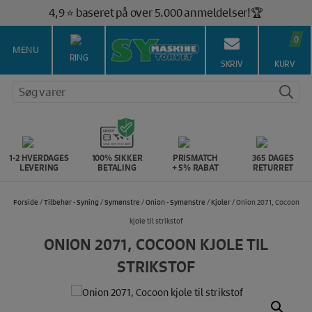
Hop
4,9 ⭐️ baseret på over 5.000 anmeldelser!🏆
til
Gratis fragt ved køb over 399,- kr. 🚚
indholdet
0
Salg af symaskiner siden 1967 🥇
MENU
RING
100% Dansk hjemmeside 👍
SKRIV
KURV
Brug for hjælp? Ring på 43 44 45 15 ☎️
Søg varer
Vi matcher alle danske priser 💰
1-2 HVERDAGES
100% SIKKER
PRISMATCH
365 DAGES
LEVERING
BETALING
+ 5% RABAT
RETURRET
Forside
/
Tilbehør - Syning
/
Symønstre
/
Onion - Symønstre
/
Kjoler
/ Onion 2071, Cocoon
kjole til strikstof
ONION 2071, COCOON KJOLE TIL
STRIKSTOF