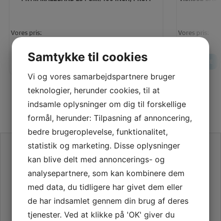
Vores pris:
Vores pris:
60,00
KR
Samtykke til cookies
LÆG I KURV
LÆS MERE
LÆS MERE
Vi og vores samarbejdspartnere bruger
teknologier, herunder cookies, til at
indsamle oplysninger om dig til forskellige
formål, herunder: Tilpasning af annoncering,
bedre brugeroplevelse, funktionalitet,
statistik og marketing. Disse oplysninger
SE VORES ANMELDELSER PÅ TRUSTPILOT
kan blive delt med annoncerings- og
analysepartnere, som kan kombinere dem
med data, du tidligere har givet dem eller
de har indsamlet gennem din brug af deres
tjenester. Ved at klikke på 'OK' giver du