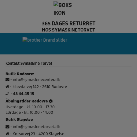
365 DAGES RETURRET
HOS SYMASKINETORVET
Dette er Bernina brands slider logo
br
Kontakt Symaskine Torvet
Butik Rødovre:
-
info@symaskinecenter.dk
- Islevdalvej 142 - 2610 Rødovre
-
43 44 45 15
Åbningstider Rødovre 🏠
Hverdage - kl. 10.00 - 17.30
Lørdage - kl. 10.00 - 14.00
Butik Slagelse
-
info@symaskinetorvet.dk
- Korsørvej 23 - 4200 Slagelse