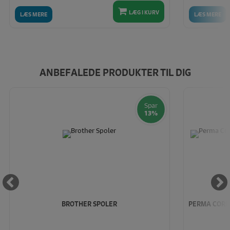
LÆG I KURV
LÆS MERE
LÆS MERE
ANBEFALEDE PRODUKTER TIL DIG
Spar
13%
BROTHER SPOLER
PERMA CORE 1