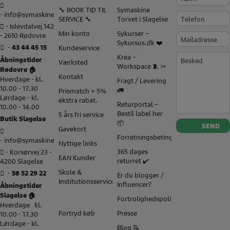
🔧 BOOK TID TIL
Symaskine
-
info@symaskinecenter.dk
Telefon
SERVICE 🔧
Torvet i Slagelse
- Islevdalvej 142
Min konto
Sykurser –
- 2610 Rødovre
Mailadresse
Sykursus.dk ❤️
-
43 44 45 15
Kundeservice
Besked
Krea –
Åbningstider
Værksted
Workspace 🧵 ✂
Rødovre 🏠
Kontakt
Hverdage - kl.
Fragt / Levering
10.00 - 17.30
🚛
Prismatch + 5%
Lørdage - kl.
ekstra rabat.
Returportal –
10.00 - 14.00
Bestil label her
5 års fri service
Butik Slagelse
📦
Gavekort
Forretningsbetingelser
-
info@symaskinetorvet.dk
Nyttige links
365 dages
- Korsørvej 23 -
EAN Kunder
returret ✔️
4200 Slagelse
Skole &
-
58 52 29 22
Er du blogger /
Institutionsservice
Influencer?
Åbningstider
Slagelse 🏠
Fortrolighedspolitik
Hverdage kl.
Presse
Fortryd køb
10.00 - 17.30
Lørdage - kl.
Blog 📝