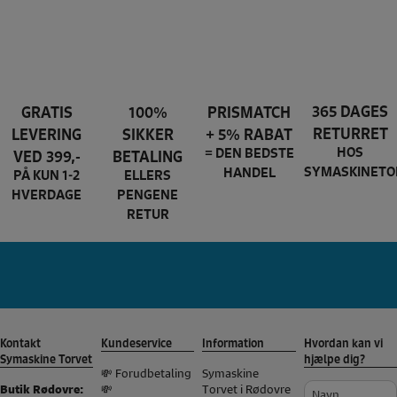
365 DAGES
GRATIS
100%
PRISMATCH
RETURRET
LEVERING
SIKKER
+ 5% RABAT
HOS
= DEN BEDSTE
VED 399,-
BETALING
SYMASKINETO
HANDEL
PÅ KUN 1-2
ELLERS
HVERDAGE
PENGENE
RETUR
husqvarna Brand slider
Kontakt
Kundeservice
Information
Hvordan kan vi
Symaskine Torvet
hjælpe dig?
💸 Forudbetaling
Symaskine
Navn
💸
Torvet i Rødovre
Butik Rødovre: