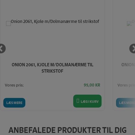
ONION 2061, KJOLE M/DOLMANÆRME TIL
ONION 
STRIKSTOF
Vores pris:
Vores pris
95,00
KR
LÆG I KURV
LÆS MERE
LÆS MERE
ANBEFALEDE PRODUKTER TIL DIG