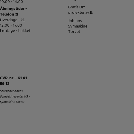
10.00 - 14.00
Gratis DIY
Åbningstider -
projekter ✂️🧵
Telefon ☎️
Hverdage - kl.
Job hos
12.00 - 17.00
Symaskine
Lørdage - Lukket
Torvet
CVR-nr – 61 41
59 12
Storkøbenhavns
Symaskinecenter I/S -
Symaskine Torvet