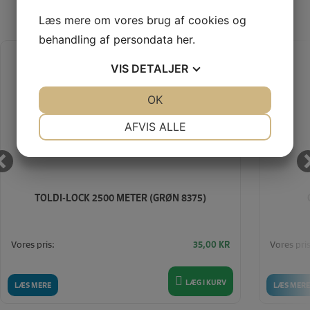
SENEST SETE PRODUKTER
Læs mere om vores brug af cookies og
behandling af persondata
her
.
VIS
DETALJER
JA
NEJ
OK
JA
NEJ
NØDVENDIGE
PRÆFERENCER
AFVIS ALLE
JA
NEJ
JA
NEJ
MARKETING
STATISTIK
TOLDI-LOCK 2500 METER (GRØN 8375)
Vores pris:
Vores pris
35,00
KR
LÆG I KURV
LÆS MERE
LÆS MERE