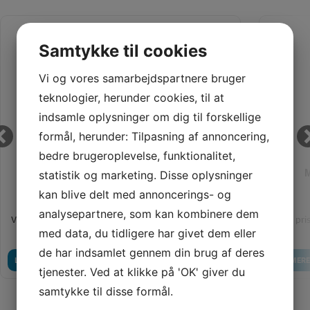
Samtykke til cookies
Vi og vores samarbejdspartnere bruger
teknologier, herunder cookies, til at
indsamle oplysninger om dig til forskellige
formål, herunder: Tilpasning af annoncering,
bedre brugeroplevelse, funktionalitet,
MINIKREA 70045, JERSEY KJOLE
M
statistik og marketing. Disse oplysninger
kan blive delt med annoncerings- og
analysepartnere, som kan kombinere dem
Vores pris:
Vores pris
95,00
KR
med data, du tidligere har givet dem eller
de har indsamlet gennem din brug af deres
LÆG I KURV
LÆS MERE
LÆS MERE
tjenester. Ved at klikke på 'OK' giver du
samtykke til disse formål.