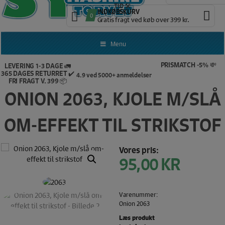
TID 🛠️
INDKØBSKURV
0
Gratis fragt ved køb over 399 kr.
Menu
PRISMATCH -5% 💸
LEVERING 1-3 DAGE 🚛
365 DAGES RETURRET ✔️
4.9 ved 5000+ anmeldelser
FRI FRAGT V. 399 📦
ONION 2063, KJOLE M/SLÅ
OM-EFFEKT TIL STRIKSTOF
Vores pris:
95,00
KR
Varenummer:
Onion 2063
Læs produkt