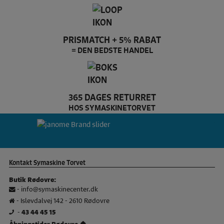
PRISMATCH + 5% RABAT
= DEN BEDSTE HANDEL
365 DAGES RETURRET
HOS SYMASKINETORVET
husqvarna Brand slider
ja
Kontakt Symaskine Torvet
Butik Rødovre:
-
info@symaskinecenter.dk
- Islevdalvej 142 - 2610 Rødovre
-
43 44 45 15
Åbningstider Rødovre 🏠