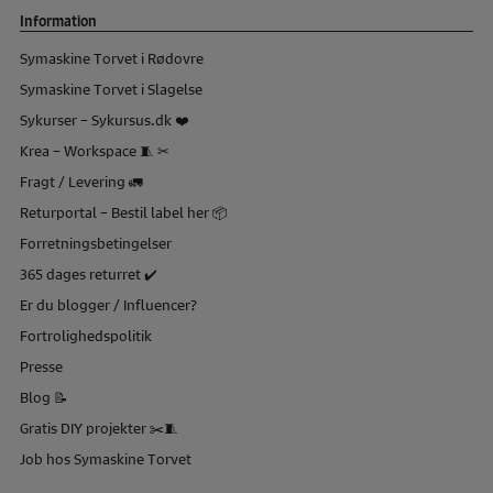
Information
Symaskine Torvet i Rødovre
Symaskine Torvet i Slagelse
Sykurser – Sykursus.dk ❤️
Krea – Workspace 🧵 ✂
Fragt / Levering 🚛
Returportal – Bestil label her 📦
Forretningsbetingelser
365 dages returret ✔️
Er du blogger / Influencer?
Fortrolighedspolitik
Presse
Blog 📝
Gratis DIY projekter ✂️🧵
Job hos Symaskine Torvet