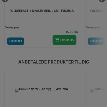
FOLDEELASTIK M/GLIMMER, 2 CM., FUCHSIA
FOLDEELAS
Vores pris:
Vores pris:
15,00
KR
LÆG I KURV
LÆS MERE
LÆS MERE
ANBEFALEDE PRODUKTER TIL DIG