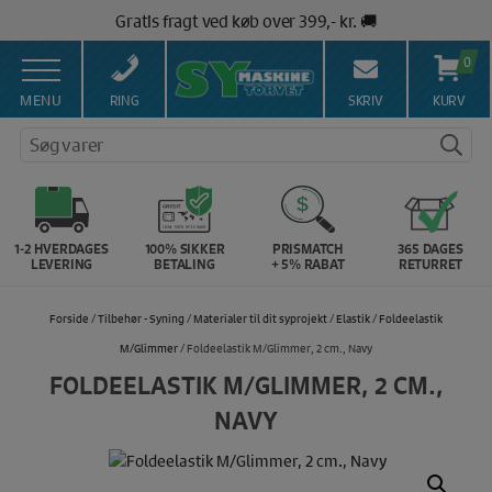
Hop
Gratis fragt ved køb over 399,- kr. 🚚
til
Salg af symaskiner siden 1967 🥇
indholdet
0
100% Dansk hjemmeside 👍
Brug for hjælp? Ring på 43 44 45 15 ☎️
MENU
RING
SKRIV
KURV
Vi matcher alle danske priser 💰
Søg varer
1-2 HVERDAGES
100% SIKKER
PRISMATCH
365 DAGES
LEVERING
BETALING
+ 5% RABAT
RETURRET
Forside
/
Tilbehør - Syning
/
Materialer til dit syprojekt
/
Elastik
/
Foldeelastik
M/Glimmer
/ Foldeelastik M/Glimmer, 2 cm., Navy
FOLDEELASTIK M/GLIMMER, 2 CM.,
NAVY