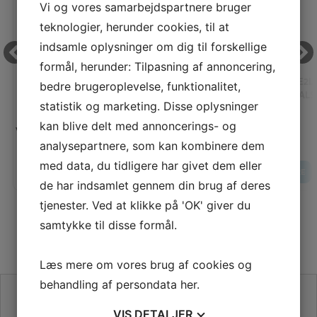
Vi og vores samarbejdspartnere bruger
teknologier, herunder cookies, til at
indsamle oplysninger om dig til forskellige
formål, herunder: Tilpasning af annoncering,
ELASTIK M/DYREPRINT, BRUN, 3 CM.
LINE2L
bedre brugeroplevelse, funktionalitet,
HALS
statistik og marketing. Disse oplysninger
kan blive delt med annoncerings- og
Vores pris:
Vores pris:
20,00
KR
analysepartnere, som kan kombinere dem
med data, du tidligere har givet dem eller
LÆG I KURV
LÆS MERE
LÆS MERE
de har indsamlet gennem din brug af deres
tjenester. Ved at klikke på 'OK' giver du
samtykke til disse formål.
Læs mere om vores brug af cookies og
behandling af persondata
her
.
SE VORES ANMELDELSER PÅ TRUSTPILOT
VIS
DETALJER