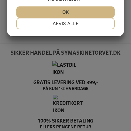
JA
NEJ
OK
JA
NEJ
NØDVENDIGE
PRÆFERENCER
AFVIS ALLE
JA
NEJ
JA
NEJ
MARKETING
STATISTIK
SIKKER HANDEL PÅ SYMASKINETORVET.DK
GRATIS LEVERING VED 399,-
PÅ KUN 1-2 HVERDAGE
100% SIKKER BETALING
ELLERS PENGENE RETUR