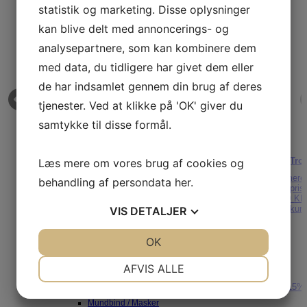
Bernina Trykfødder
statistik og marketing. Disse oplysninger
Brother Trykfødder
Husqvarna Trykfødder
kan blive delt med annoncerings- og
Janome Trykfødder
Juki Trykfødder
analysepartnere, som kan kombinere dem
Pfaff Trykfødder
Singer Trykfødder
med data, du tidligere har givet dem eller
Texi Trykfødder
Tråd
de har indsamlet gennem din brug af deres
Tråd – Symaskiner
Tråd – Overlockere
tjenester. Ved at klikke på 'OK' giver du
Tråd – Broderimaskiner
Tilbehør – syning
samtykke til disse formål.
Diverse tilbehør
Alm. Sytilbehør
Brother Innov-is A16
Giner, Syginer & Skrædderginer
Kridt & Markering
Prym Trol
Læs mere om vores brug af cookies og
Læs mere
Lim
Vores pris:
Læs mere
Linealer
behandling af persondata
her
.
4.995,00
KR
Møbler til syværelset
Vores pris
Læg i kurv
Spole opbevaring
950,00
KR
Stryg & Press
Læg i kur
VIS
DETALJER
Sybokse
Sylamper
Synåle til håndsyning & tilbehør
JA
NEJ
OK
JA
NEJ
Materialer til dit syprojekt
Broderi & Tilbehør
Senest sete produkter
NØDVENDIGE
PRÆFERENCER
Bånd
AFVIS ALLE
Elastik
Lynlåse
Spar
15%
JA
NEJ
JA
NEJ
Hobbyfilt & Mesh
Mundbind / Masker