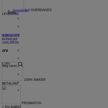
1-2 HVERDAGES
Symaskiner
SKRIV
LEVERING
NDKØBSKURV
ratis fragt ved
øb over 399 kr.
Kurv
KURV
Søg varer
100% SIKKER
BETALING
PRISMATCH
+ 5% RABAT