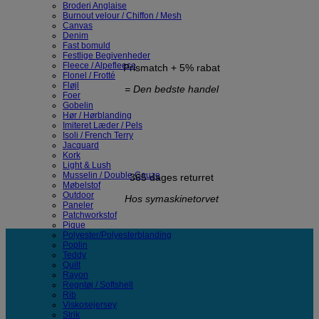
Broderi Anglaise
Burnout velour / Chiffon / Mesh
Canvas
Denim
Fast bomuld
Festlige Begivenheder
Fleece / Alpefleece
Prismatch + 5% rabat
Flonel / Frotté
Fløjl
= Den bedste handel
Foer
Gobelin
Hør / Hørblanding
Imiteret Læder / Pels
Isoli / French Terry
Jacquard
Kork
Light & Lush
Musselin / Double Gauze
365 dages returret
Møbelstof
Outdoor
Hos symaskinetorvet
Paneler
Patchworkstof
Pique
Polyester/Polyesterblanding
Poplin
Teddy
Quilt
Rayon
Regntøj / Softshell
Rib
Viskosejersey
Strik