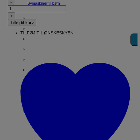
Symaskiner til børn
Bernina
Overlocker
Trolley
(Extra
Large)
Tilføj til kurv
antal
TILFØJ TIL ØNSKESKYEN