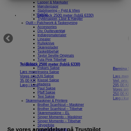
MARKETING
STATISTIK
Lapper & Mærkater
Mønsterpapir
Stabilisering – Fyld & Vlies
Sytråd
Trykknapper, Låse & Hægter
Quilt – Patchwork & Taskesyning
Accessories
Div. Quilteværktøj
Indlægsmaterialer
Linealer
Rulleknive
Skæreplader
Tasketilbehør
Taylor Seville Originals
Tula Pink Tilbehør
Sakse
Toldi-lock 2500 meter (Isblå 6330)
Fiskars Sakse
Bernina Sp
Læs mere
Inspira Sakse
KAI Sakse
Vores pris:
Læs mere
Klassé Sakse
35,00
KR
Vejl. pris:
Madeira
Læg i kurv
295,00 KR
Paul Sakse
Vores pris
Pfaff Sakse
250,00 KR
Texi Sakse
Læg i kur
Skæremaskiner & Printere
Brother ScanNcut – Maskiner
Brother ScanNcut – Tilbehør
Skæremaskine – EL
Singer Momento – Maskiner
Singer Momento – Tilbehør
Strygefolie
Se vores anmeldelser på Trustpilot
Sublimationsprinter