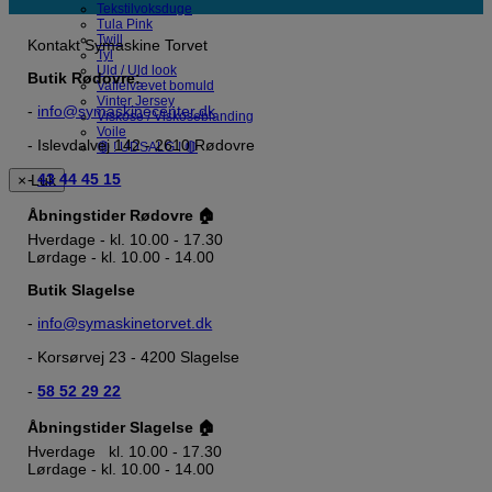
Tekstilvoksduge
Tula Pink
Twill
Kontakt Symaskine Torvet
Tyl
Uld / Uld look
Butik Rødovre:
Vaffelvævet bomuld
Vinter Jersey
-
info@symaskinecenter.dk
Viskose / Viskoseblanding
Voile
- Islevdalvej 142 - 2610 Rødovre
🔴 ! UDSALG ! 🔴
-
43 44 45 15
× Luk
Åbningstider Rødovre 🏠
Hverdage - kl. 10.00 - 17.30
Lørdage - kl. 10.00 - 14.00
Butik Slagelse
-
info@symaskinetorvet.dk
- Korsørvej 23 - 4200 Slagelse
-
58 52 29 22
Åbningstider Slagelse 🏠
Hverdage kl. 10.00 - 17.30
Lørdage - kl. 10.00 - 14.00