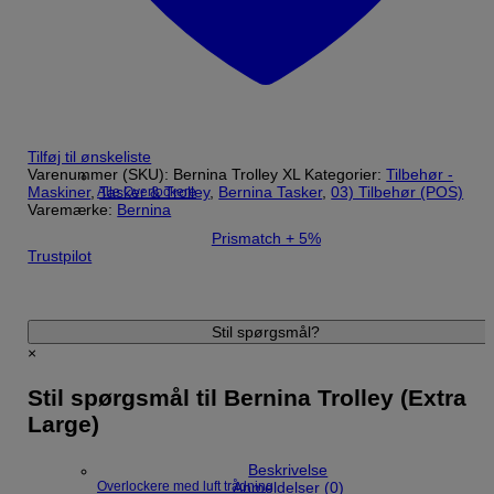
Tilføj til ønskeliste
Varenummer (SKU):
Bernina Trolley XL
Kategorier:
Tilbehør -
Maskiner
,
Tasker & Trolley
,
Bernina Tasker
,
03) Tilbehør (POS)
Alle Overlockere
Varemærke:
Bernina
Prismatch + 5%
Trustpilot
Stil spørgsmål?
×
Stil spørgsmål til Bernina Trolley (Extra
Large)
Beskrivelse
Overlockere med luft trådning
Anmeldelser (0)