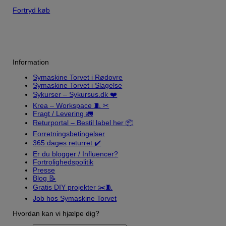
Fortryd køb
Information
Symaskine Torvet i Rødovre
Symaskine Torvet i Slagelse
Sykurser – Sykursus.dk ❤️
Krea – Workspace 🧵 ✂
Fragt / Levering 🚛
Returportal – Bestil label her 📦
Forretningsbetingelser
365 dages returret ✔️
Er du blogger / Influencer?
Fortrolighedspolitik
Presse
Blog 📝
Gratis DIY projekter ✂️🧵
Job hos Symaskine Torvet
Hvordan kan vi hjælpe dig?