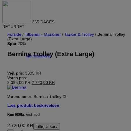
365 DAGES
RETURRET
Forside
/
Tilbehør - Maskiner
/
Tasker & Trolley
/ Bernina Trolley
(Extra Large)
Spar
20%
Bernina Trolley (Extra Large)
Alle Symaskiner
Vejl. pris:
3395 KR
Vores pris:
Den
Den
3.395,00
KR
2.720,00
KR
oprindelige
aktuelle
pris
pris
var:
er:
Varenummer: Bernina Trolley XL
3.395,00 KR.
2.720,00 KR.
Læs produkt beskrivelsen
2.720,00
KR
Tilføj til kurv