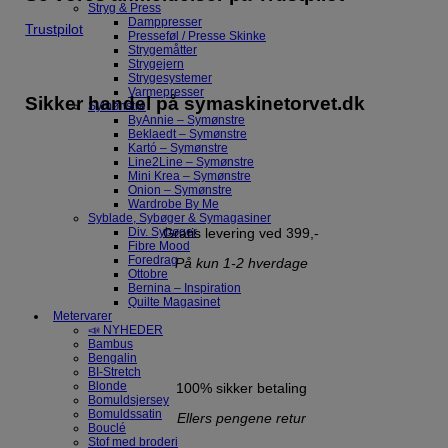
Stryg & Press
Damppresser
Trustpilot
Presseføl / Presse Skinke
Strygemåtter
Strygejern
Strygesystemer
Varmepresser
Sikker handel på symaskinetorvet.dk
Symønstre
ByAnnie – Symønstre
Beklaedt – Symønstre
Kartó – Symønstre
Line2Line – Symønstre
Mini Krea – Symønstre
Onion – Symønstre
Wardrobe By Me
Syblade, Sybøger & Symagasiner
Div. Sybøger
Gratis levering ved 399,-
Fibre Mood
Foredrag
På kun 1-2 hverdage
Ottobre
Bernina – Inspiration
Quilte Magasinet
Metervarer
📣 NYHEDER
Bambus
Bengalin
BI-Stretch
Blonde
100% sikker betaling
Bomuldsjersey
Bomuldssatin
Ellers pengene retur
Bouclé
Stof med broderi