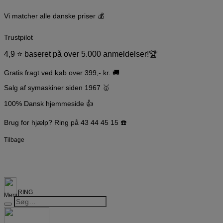
Hop
til
Vi matcher alle danske priser 💰
indholdet
Trustpilot
4,9 ⭐️ baseret på over 5.000 anmeldelser!🏆
Gratis fragt ved køb over 399,- kr. 🚚
Salg af symaskiner siden 1967 🥇
100% Dansk hjemmeside 👍
Brug for hjælp? Ring på 43 44 45 15 ☎️
Tilbage
RING
Menu