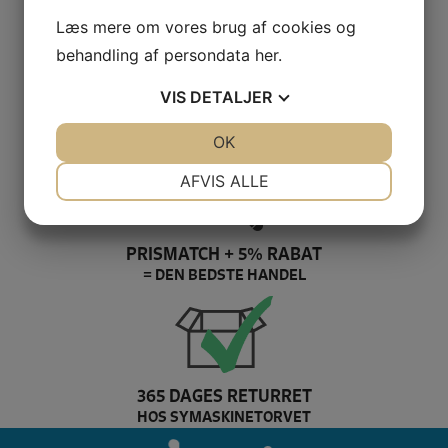
Læs mere om vores brug af cookies og
behandling af persondata
her
.
VIS
DETALJER
100% SIKKER BETALING
ELLERS PENGENE RETUR
JA
NEJ
OK
JA
NEJ
NØDVENDIGE
PRÆFERENCER
AFVIS ALLE
JA
NEJ
JA
NEJ
MARKETING
STATISTIK
PRISMATCH + 5% RABAT
= DEN BEDSTE HANDEL
365 DAGES RETURRET
HOS SYMASKINETORVET
singer Brand slider
De