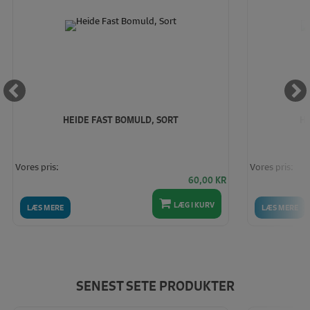
HEIDE FAST BOMULD, SORT
HE
Vores pris:
Vores pris:
60,00
KR
LÆG I KURV
LÆS MERE
LÆS MERE
SENEST SETE PRODUKTER