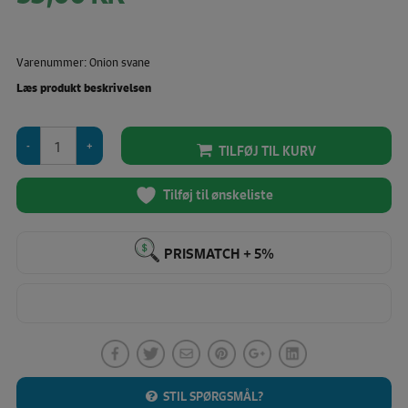
Varenummer: Onion svane
Læs produkt beskrivelsen
Onion
TILFØJ TIL KURV
strygefolie
(Svane)
antal
Tilføj til ønskeliste
PRISMATCH + 5%
STIL SPØRGSMÅL?