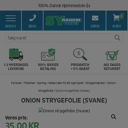
Hop
100% Dansk hjemmeside 👍
til
Brug for hjælp? Ring på 43 44 45 15 ☎️
indholdet
0
Vi matcher alle danske priser 💰
MENU
RING
SKRIV
KURV
Søg varer
1-2 HVERDAGES
100% SIKKER
PRISMATCH
365 DAGES
LEVERING
BETALING
+ 5% RABAT
RETURRET
Forside
/
Tilbehør - Syning
/
Materialer til dit syprojekt
/
Strygemærker
/
Onion -
Strygefolie
/ Onion strygefolie (Svane)
ONION STRYGEFOLIE (SVANE)
Vores pris:
35,00
KR