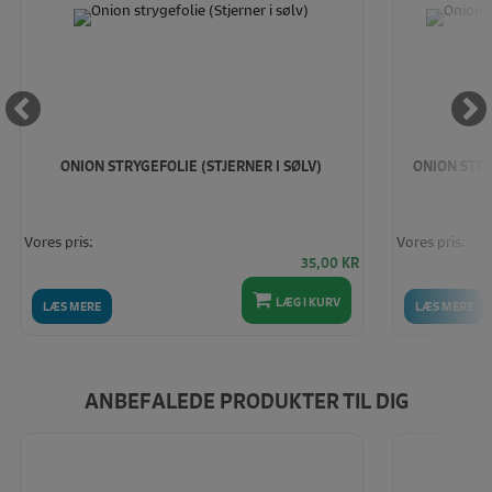
ONION STRYGEFOLIE (STJERNER I SØLV)
ONION STR
Vores pris:
Vores pris:
35,00
KR
LÆG I KURV
LÆS MERE
LÆS MERE
ANBEFALEDE PRODUKTER TIL DIG