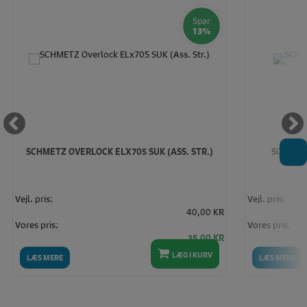
Spar
13%
T
SCHMETZ OVERLOCK ELX705 SUK (ASS. STR.)
SCHMETZ
Vejl. pris:
Vejl. pris:
40,00 KR
Vores pris:
Vores pris:
35,00 KR
LÆG I KURV
LÆS MERE
LÆS MERE