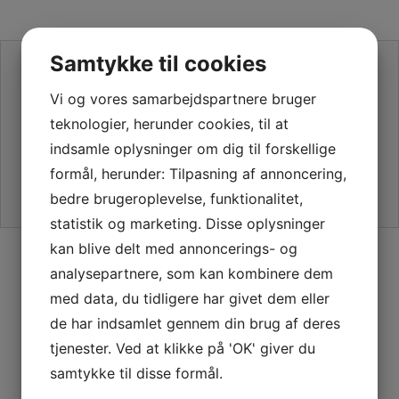
Samtykke til cookies
SE VORES ANMELDELSER PÅ TRUSTPILOT
Vi og vores samarbejdspartnere bruger
teknologier, herunder cookies, til at
indsamle oplysninger om dig til forskellige
formål, herunder: Tilpasning af annoncering,
bedre brugeroplevelse, funktionalitet,
statistik og marketing. Disse oplysninger
kan blive delt med annoncerings- og
SIKKER HANDEL PÅ SYMASKINETORVET.DK
analysepartnere, som kan kombinere dem
med data, du tidligere har givet dem eller
de har indsamlet gennem din brug af deres
tjenester. Ved at klikke på 'OK' giver du
GRATIS LEVERING VED 399,-
samtykke til disse formål.
PÅ KUN 1-2 HVERDAGE