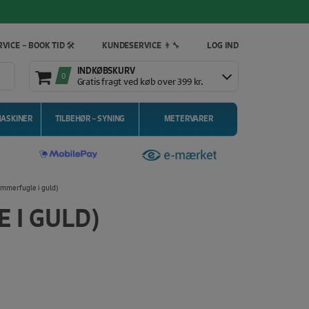
VICE – BOOK TID 🛠️
KUNDESERVICE 👨‍🔧
LOG IND
INDKØBSKURV
0
Gratis fragt ved køb over 399 kr.
MASKINER
TILBEHØR – SYNING
METERVARER
ommerfugle i guld)
 I GULD)