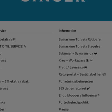
vice
Information
betaling 💸
Symaskine Torvet i Rødovre
TID TIL SERVICE 🔧
Symaskine Torvet i Slagelse
o
Sykurser – Sykursus.dk ❤️
vice
Krea – Workspace 🧵 ✂
d
Fragt / Levering 🚛
Returportal – Bestil label her 📦
 + 5% ekstra rabat.
Forretningsbetingelser
service
365 dages returret ✔️
Er du blogger / Influencer?
inks
Fortrolighedspolitik
der
Presse