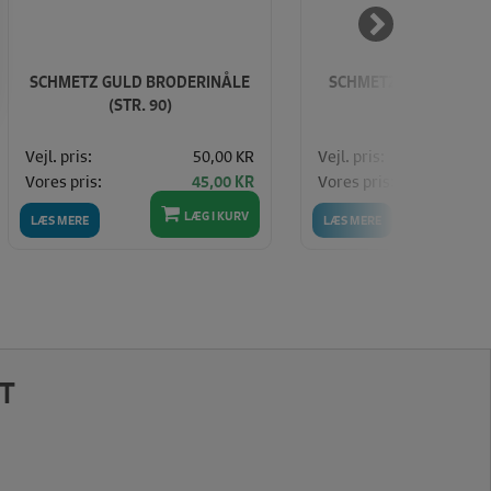
SCHMETZ GULD BRODERINÅLE
SCHMETZ OVERLOCK E
(STR. 90)
(ASS. STR.)
Vejl. pris:
50,00 KR
Vejl. pris:
Vores pris:
Vores pris:
45,00 KR
LÆG I KURV
LÆ
LÆS MERE
LÆS MERE
T