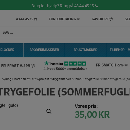
Brug for hjælp? Ring på 43 44 45 15 📞
4.9 ⭐️ baseret på over 5.700 Trustpilot anmeldelser! ✔️
43 44 45 15 ☎️
FORUDBETALING 💸
GAVEKORT 💳
SER
ERLOCKER
BRODERIMASKINER
BRUGTMARKED
TILBEHØR – 
PRISMATCH -5% 💸
FRI FRAGT V. 399 📦
4.9 ved 5000+ anmeldelser
 - Syning
/
Materialer til dit syprojekt
/
Strygemærker
/
Onion - Strygefolie
/ Onion strygefolie (s
TRYGEFOLIE (SOMMERFUGLE
Vores pris:
35,00
KR