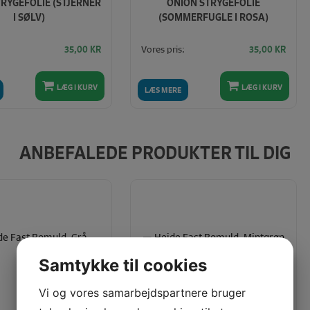
RYGEFOLIE (STJERNER
ONION STRYGEFOLIE
I SØLV)
(SOMMERFUGLE I ROSA)
Vores pris:
35,00
KR
35,00
KR
LÆG I KURV
LÆG I KURV
LÆS MERE
ANBEFALEDE PRODUKTER TIL DIG
Samtykke til cookies
Vi og vores samarbejdspartnere bruger