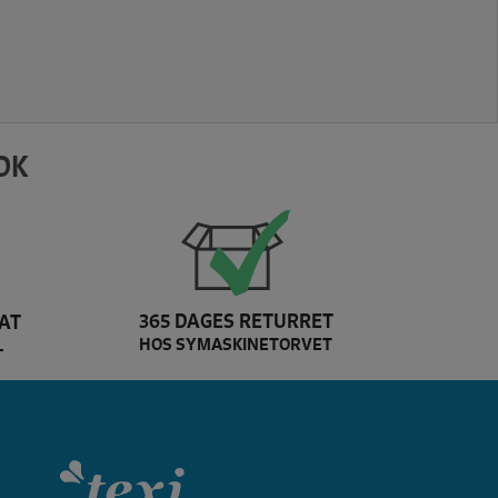
DK
365 DAGES RETURRET
AT
HOS SYMASKINETORVET
L
rand slider
Dette er texi brand log