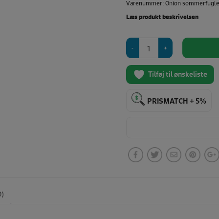
Varenummer: Onion sommerfugle 
Læs produkt beskrivelsen
Onion
strygefolie
(sommerfugle
i
Tilføj til ønskeliste
guld)
antal
PRISMATCH + 5%
0)