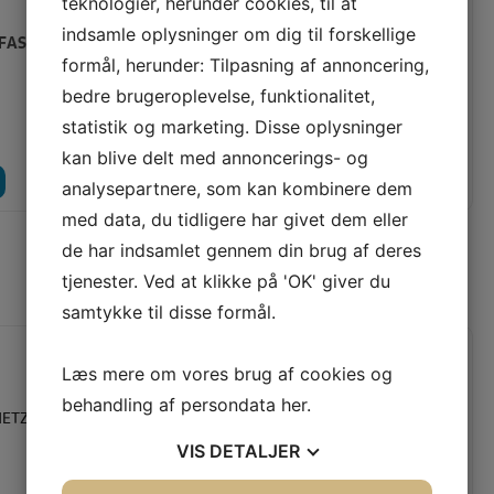
teknologier, herunder cookies, til at
indsamle oplysninger om dig til forskellige
 FAST BOMULD, GRÅ
HEIDE FAST BOMULD,
formål, herunder: Tilpasning af annoncering,
MINTGRØN
bedre brugeroplevelse, funktionalitet,
Vores pris:
60,00
KR
60,00
KR
statistik og marketing. Disse oplysninger
kan blive delt med annoncerings- og
LÆG I KURV
LÆG I KURV
LÆS MERE
analysepartnere, som kan kombinere dem
med data, du tidligere har givet dem eller
de har indsamlet gennem din brug af deres
SENEST SETE PRODUKTER
tjenester. Ved at klikke på 'OK' giver du
samtykke til disse formål.
Spar
Spar
Læs mere om vores brug af cookies og
13%
13%
behandling af persondata
her
.
VIS
DETALJER