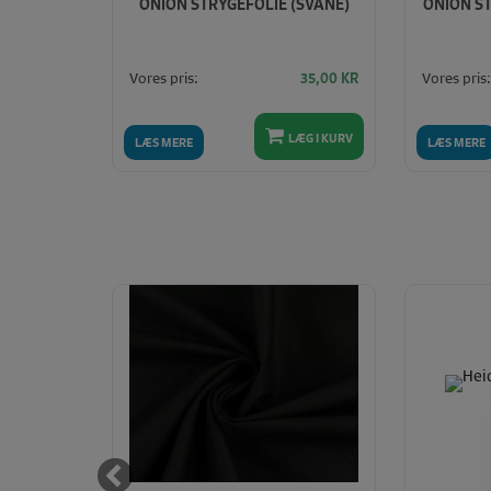
FRI
ONION STRYGEFOLIE (SVANE)
ONION ST
000ML)
Vores pris:
Vores pris:
375,00
KR
35,00
KR
LÆG I KURV
LÆG I KURV
LÆS MERE
LÆS MERE
Spar
10%