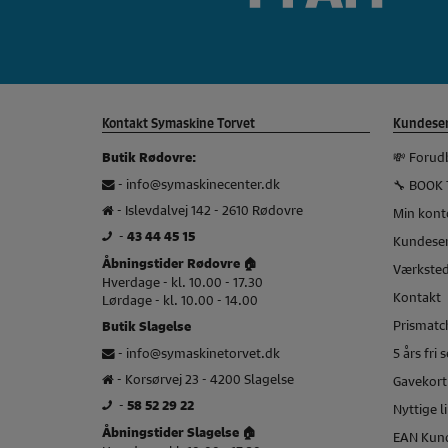
Kontakt Symaskine Torvet
Kundeser
💸 Forud
Butik Rødovre:
-
info@symaskinecenter.dk
🔧 BOOK 
- Islevdalvej 142 - 2610 Rødovre
Min kont
-
43 44 45 15
Kundeser
Åbningstider Rødovre 🏠
Værkste
Hverdage - kl. 10.00 - 17.30
Kontakt
Lørdage - kl. 10.00 - 14.00
Prismatch
Butik Slagelse
-
info@symaskinetorvet.dk
5 års fri 
- Korsørvej 23 - 4200 Slagelse
Gavekort
-
58 52 29 22
Nyttige l
Åbningstider Slagelse 🏠
EAN Kun