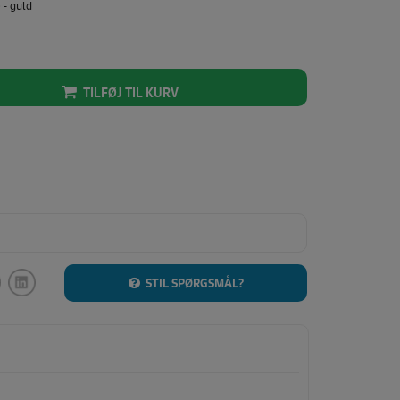
- guld
TILFØJ TIL KURV
STIL SPØRGSMÅL?