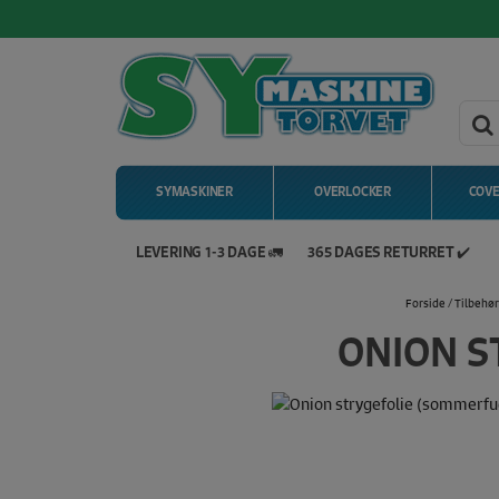
SYMASKINER
OVERLOCKER
COV
LEVERING 1-3 DAGE 🚛
365 DAGES RETURRET ✔️
Hop
Forside
/
Tilbehør
til
indholdet
ONION S