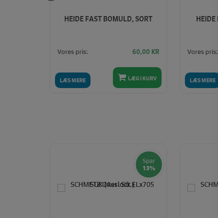
ERINÅLE
HEIDE FAST BOMULD, SORT
HEIDE
Vores pris:
Vores pris:
50,00 KR
60,00
KR
45,00 KR
LÆG I KURV
LÆG I KURV
LÆS MERE
LÆS MERE
Spar
Spar
14%
13%