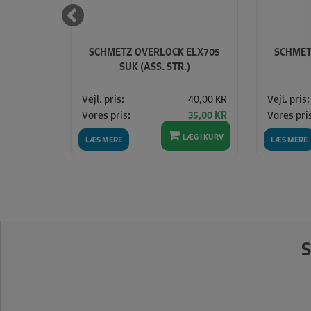
RÆKNÅLE
SCHMETZ OVERLOCK ELX705
SCHMET
SUK (ASS. STR.)
35,00 KR
Vejl. pris:
40,00 KR
Vejl. pris:
Vores pris:
Vores pri
30,00 KR
35,00 KR
LÆG I KURV
LÆG I KURV
LÆS MERE
LÆS MERE
S