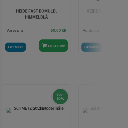
HEIDE FAST BOMULD,
HEIDE FAST BOMULD,
HIMMELBLÅ
Vores pris:
Vores pris:
60,00
KR
LÆG I KURV
LÆ
LÆS MERE
LÆS MERE
Spar
10%