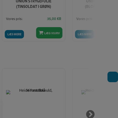
ONION STRYGEFOLIE
ONION STRYGEFOL
(TINSOLDAT I GRØN)
(BLOMSTER I KOBB
Vores pris:
Vores pris:
35,00
KR
LÆG I KURV
LÆ
LÆS MERE
LÆS MERE
T