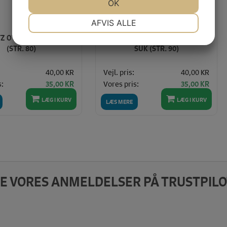
JA
NEJ
OK
JA
NEJ
NØDVENDIGE
PRÆFERENCER
AFVIS ALLE
Z OVERLOCK ELX705
SCHMETZ OVERLOCK ELX705
JA
NEJ
JA
NEJ
(STR. 80)
SUK (STR. 90)
MARKETING
STATISTIK
40,00 KR
Vejl. pris:
40,00 KR
s:
Vores pris:
35,00 KR
35,00 KR
LÆG I KURV
LÆG I KURV
LÆS MERE
E VORES ANMELDELSER PÅ TRUSTPILO