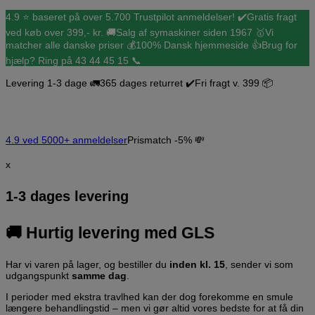
Hop
4.9 ⭐️ baseret på over 5.700 Trustpilot anmeldelser! ✔️
Gratis fragt
til
ved køb over 399,- kr. 🚚
Salg af symaskiner siden 1967 🥇
Vi
indholdet
matcher alle danske priser 💰
100% Dansk hjemmeside 👍
Brug for
hjælp? Ring på 43 44 45 15 📞
Levering 1-3 dage 🚛
365 dages returret ✔️
Fri fragt v. 399 📦
4.9 ved 5000+ anmeldelser
Prismatch -5% 💸
x
1-3 dages levering
🚚
Hurtig levering med GLS
Har vi varen på lager, og bestiller du
inden kl. 15
, sender vi som
udgangspunkt
samme dag
.
I perioder med ekstra travlhed kan der dog forekomme en smule
længere behandlingstid – men vi gør altid vores bedste for at få din