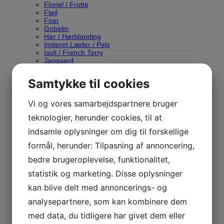
Flonel / Frotté
Fløjl
Foer
Gobelin
Hør / Hørblanding
Imiteret Læder / Pels
Isoli / French Terry
Jacquard
Kork
Light & Lush
Samtykke til cookies
Musselin / Double Gauze
Møbelstof
Outdoor
Vi og vores samarbejdspartnere bruger
Paneler
teknologier, herunder cookies, til at
Patchworkstof
Pique
indsamle oplysninger om dig til forskellige
Polyester/Polyesterblanding
Poplin
formål, herunder: Tilpasning af annoncering,
Teddy
Quilt
bedre brugeroplevelse, funktionalitet,
Rayon
statistik og marketing. Disse oplysninger
Regntøj / Softshell
Rib
kan blive delt med annoncerings- og
Viskosejersey
Strik
analysepartnere, som kan kombinere dem
Tekstilvoksduge
Tula Pink
med data, du tidligere har givet dem eller
Twill