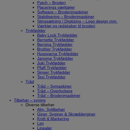
Patch – Broderi
Placerings værktøjer
Software – Broderimaskiner
Stabilisering – Broderimaskiner
Stingsætning / Digitizing – Logo design mm.
Værktøj og redskaber til broderi
Trykfødder
Baby Lock Trykfødder
Bernette Trykfødder
Bernina Trykfødder
Brother Trykfødder
Husqvarna Trykfødder
Janome Trykfødder
Juki Trykfødder
Pfaff Trykfødder
Singer Trykfødder
Texi Trykfødder
Tråd
Tråd – Symaskiner
Tråd – Overlockere
Tråd – Broderimaskiner
Tilbehør – syning
Diverse tilbehør
Alm. Sytilbehør
Giner, Syginer & Skrædderginer
Kridt & Markering
Lim
Linealer