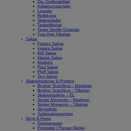
Div. Quilteværktøj
Indlægsmaterialer
Linealer
Rulleknive
Skæreplader
Tasketilbehør
Taylor Seville Originals
Tula Pink Tilbehør
Sakse
Fiskars Sakse
Inspira Sakse
KAI Sakse
Klassé Sakse
Madeira
Paul Sakse
Pfaff Sakse
Texi Sakse
Skæremaskiner & Printere
Brother ScanNcut – Maskiner
Brother ScanNcut – Tilbehør
Skæremaskine – EL
Singer Momento – Maskiner
Singer Momento – Tilbehør
Strygefolie
Sublimationsprinter
Stryg & Press
Damppresser
Presseføl / Presse Skinke