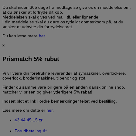
Du skal inden 365 dage fra modtagelse give os en meddelelse om,
at du ønsker at fortryde dit køb.
Meddelelsen skal gives ved mail, tlf. eller lignende.
I din meddelelse skal du gøre os tydeligt opmærksom på, at du
ønsker at udnytte din fortrydelsesret.
Du kan læse mere
her
x
Prismatch 5% rabat
Vi vil være din foretrukne leverandør af symaskiner, overlockere,
coverlock, broderimaskiner, tilbehør og stof.
Finder du samme vare billigere på en anden dansk online shop,
matcher vi prisen og giver yderligere 5% rabat!
Indsæt blot et link i ordre bemærkninger feltet ved bestilling.
Læs mere om dette er
her
.
43 44 45 15 ☎️
Forudbetaling 💸