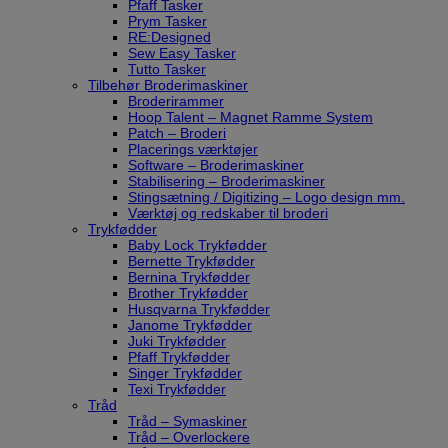
Pfaff Tasker
Prym Tasker
RE:Designed
Sew Easy Tasker
Tutto Tasker
Tilbehør Broderimaskiner
Broderirammer
Hoop Talent – Magnet Ramme System
Patch – Broderi
Placerings værktøjer
Software – Broderimaskiner
Stabilisering – Broderimaskiner
Stingsætning / Digitizing – Logo design mm.
Værktøj og redskaber til broderi
Trykfødder
Baby Lock Trykfødder
Bernette Trykfødder
Bernina Trykfødder
Brother Trykfødder
Husqvarna Trykfødder
Janome Trykfødder
Juki Trykfødder
Pfaff Trykfødder
Singer Trykfødder
Texi Trykfødder
Tråd
Tråd – Symaskiner
Tråd – Overlockere