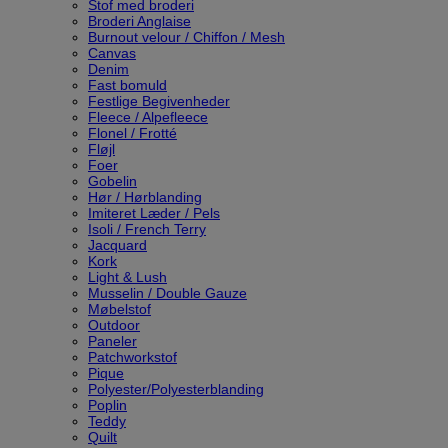
Stof med broderi
Broderi Anglaise
Burnout velour / Chiffon / Mesh
Canvas
Denim
Fast bomuld
Festlige Begivenheder
Fleece / Alpefleece
Flonel / Frotté
Fløjl
Foer
Gobelin
Hør / Hørblanding
Imiteret Læder / Pels
Isoli / French Terry
Jacquard
Kork
Light & Lush
Musselin / Double Gauze
Møbelstof
Outdoor
Paneler
Patchworkstof
Pique
Polyester/Polyesterblanding
Poplin
Teddy
Quilt