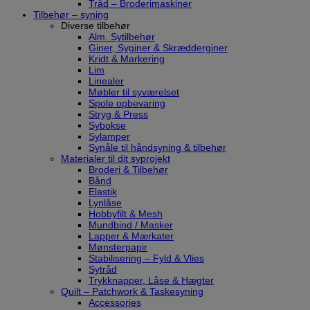
Tråd – Broderimaskiner
Tilbehør – syning
Diverse tilbehør
Alm. Sytilbehør
Giner, Syginer & Skrædderginer
Kridt & Markering
Lim
Linealer
Møbler til syværelset
Spole opbevaring
Stryg & Press
Sybokse
Sylamper
Synåle til håndsyning & tilbehør
Materialer til dit syprojekt
Broderi & Tilbehør
Bånd
Elastik
Lynlåse
Hobbyfilt & Mesh
Mundbind / Masker
Lapper & Mærkater
Mønsterpapir
Stabilisering – Fyld & Vlies
Sytråd
Trykknapper, Låse & Hægter
Quilt – Patchwork & Taskesyning
Accessories