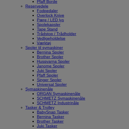
Pfaff Borde
Reservedele
Fodpedaler
Overlock Knive
Pære / LED lys
Spolekapsler
Tape Stand
Trådstop / Trådholder
Vedligeholdelse
Værktøj
Spoler til symaskiner
Bernina Spoler
Brother Spoler
Husqvarna Spoler
Janome Spoler
Juki Spoler
Pfaff Spoler
Singer Spoler
Universal Spoler
Symaskinenåle
ORGAN Symaskinenåle
SCHMETZ Symaskinenåle
SCHMETZ Industrinåle
Tasker & Trolley
BabySnap Tasker
Bernina Tasker
Brother Tasker
Juki Tasker