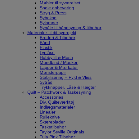
Møbler til syværelset
Spole opbevaring
Stryg & Press
Sybokse
Sylamper
Synåle til håndsyning & tilbehør
Materialer til dit syprojekt
Broderi & Tilbehør
Bånd
Elastik
Lynlåse
Hobbyfilt & Mesh
Mundbind / Masker
Lapper & Mærkater
Mønsterpapir
Stabilisering – Fyld & Vlies
Sytråd
Trykknapper, Låse & Hægter
Quilt – Patchwork & Taskesyning
Accessories
Div. Quilteværktøj
Indlægsmaterialer
Linealer
Rulleknive
Skæreplader
Tasketilbehør
Taylor Seville Originals
Tula Pink Tilbehør