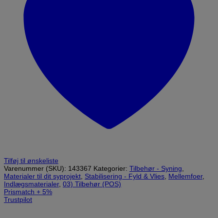
Tilføj til ønskeliste
Varenummer (SKU):
143367
Kategorier:
Tilbehør - Syning
,
Materialer til dit syprojekt
,
Stabilisering - Fyld & Vlies
,
Mellemfoer
,
Indlægsmaterialer
,
03) Tilbehør (POS)
Prismatch + 5%
Trustpilot