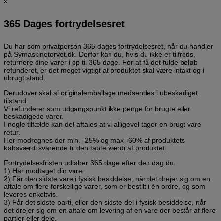
x
365 Dages fortrydelsesret
Du har som privatperson 365 dages fortrydelsesret, når du handler
på Symaskinetorvet.dk. Derfor kan du, hvis du ikke er tilfreds,
returnere dine varer i op til 365 dage. For at få det fulde beløb
refunderet, er det meget vigtigt at produktet skal være intakt og i
ubrugt stand.
Derudover skal al originalemballage medsendes i ubeskadiget
tilstand.
Vi refunderer som udgangspunkt ikke penge for brugte eller
beskadigede varer.
I nogle tilfælde kan det aftales at vi alligevel tager en brugt vare
retur.
Her modregnes der min. -25% og max -60% af produktets
købsværdi svarende til den tabte værdi af produktet.
Fortrydelsesfristen udløber 365 dage efter den dag du:
1) Har modtaget din vare.
2) Får den sidste vare i fysisk besiddelse, når det drejer sig om en
aftale om flere forskellige varer, som er bestilt i én ordre, og som
leveres enkeltvis.
3) Får det sidste parti, eller den sidste del i fysisk besiddelse, når
det drejer sig om en aftale om levering af en vare der består af flere
partier eller dele.