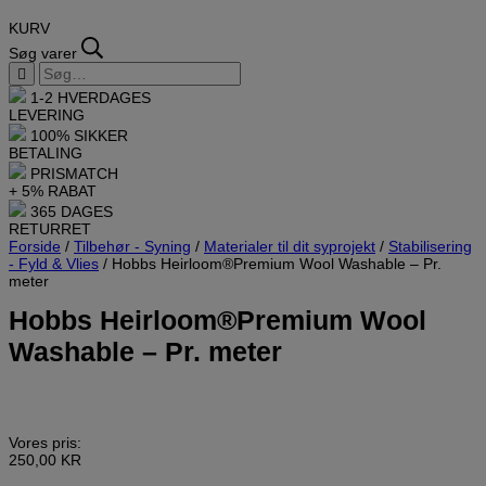
KURV
Søg varer
1-2 HVERDAGES
LEVERING
100% SIKKER
BETALING
PRISMATCH
+ 5% RABAT
365 DAGES
RETURRET
Forside
/
Tilbehør - Syning
/
Materialer til dit syprojekt
/
Stabilisering
- Fyld & Vlies
/ Hobbs Heirloom®Premium Wool Washable – Pr.
meter
Hobbs Heirloom®Premium Wool
Washable – Pr. meter
Vores pris:
250,00
KR