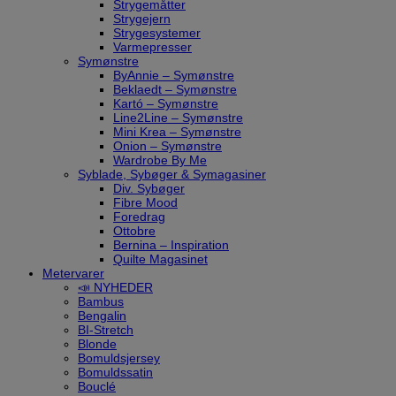
Strygemåtter
Strygejern
Strygesystemer
Varmepresser
Symønstre
ByAnnie – Symønstre
Beklaedt – Symønstre
Kartó – Symønstre
Line2Line – Symønstre
Mini Krea – Symønstre
Onion – Symønstre
Wardrobe By Me
Syblade, Sybøger & Symagasiner
Div. Sybøger
Fibre Mood
Foredrag
Ottobre
Bernina – Inspiration
Quilte Magasinet
Metervarer
📣 NYHEDER
Bambus
Bengalin
BI-Stretch
Blonde
Bomuldsjersey
Bomuldssatin
Bouclé