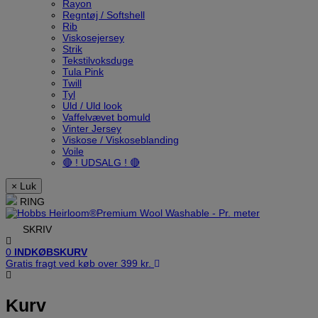
Rayon
Regntøj / Softshell
Rib
Viskosejersey
Strik
Tekstilvoksduge
Tula Pink
Twill
Tyl
Uld / Uld look
Vaffelvævet bomuld
Vinter Jersey
Viskose / Viskoseblanding
Voile
🔴 ! UDSALG ! 🔴
× Luk
RING
SKRIV
0
INDKØBSKURV
Gratis fragt ved køb over 399 kr.
Kurv