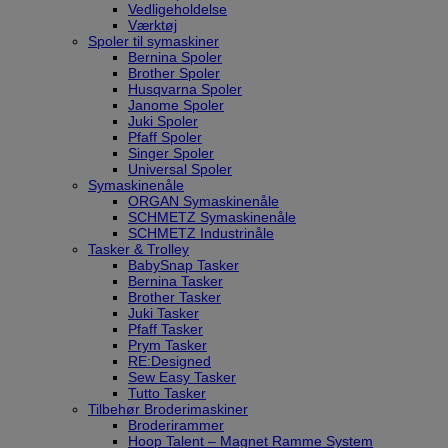
Vedligeholdelse
Værktøj
Spoler til symaskiner
Bernina Spoler
Brother Spoler
Husqvarna Spoler
Janome Spoler
Juki Spoler
Pfaff Spoler
Singer Spoler
Universal Spoler
Symaskinenåle
ORGAN Symaskinenåle
SCHMETZ Symaskinenåle
SCHMETZ Industrinåle
Tasker & Trolley
BabySnap Tasker
Bernina Tasker
Brother Tasker
Juki Tasker
Pfaff Tasker
Prym Tasker
RE:Designed
Sew Easy Tasker
Tutto Tasker
Tilbehør Broderimaskiner
Broderirammer
Hoop Talent – Magnet Ramme System