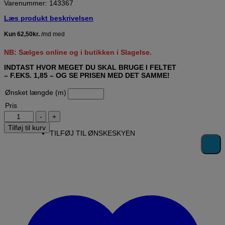
Varenummer: 143367
Læs produkt beskrivelsen
NB: Sælges online og i butikken i Slagelse.
INDTAST HVOR MEGET DU SKAL BRUGE I FELTET
– F.EKS. 1,85 – OG SE PRISEN MED DET SAMME!
Ønsket længde (m)
Pris
Hobbs
Heirloom®Premium
Tilføj til kurv
Wool
TILFØJ TIL ØNSKESKYEN
Washable
-
Pr.
meter
antal