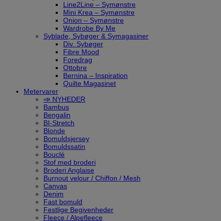
Line2Line – Symønstre
Mini Krea – Symønstre
Onion – Symønstre
Wardrobe By Me
Syblade, Sybøger & Symagasiner
Div. Sybøger
Fibre Mood
Foredrag
Ottobre
Bernina – Inspiration
Quilte Magasinet
Metervarer
📣 NYHEDER
Bambus
Bengalin
BI-Stretch
Blonde
Bomuldsjersey
Bomuldssatin
Bouclé
Stof med broderi
Broderi Anglaise
Burnout velour / Chiffon / Mesh
Canvas
Denim
Fast bomuld
Festlige Begivenheder
Fleece / Alpefleece