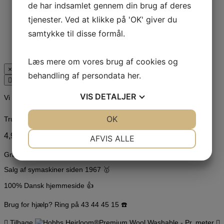
de har indsamlet gennem din brug af deres
Tyl
Uld / Uld look
tjenester. Ved at klikke på 'OK' giver du
Vaffelvævet bomuld
Vinter Jersey
samtykke til disse formål.
Viskose / Viskoseblanding
Voile
🔴 ! UDSALG ! 🔴
Læs mere om vores brug af cookies og
× Luk
behandling af persondata
her
.
VIS
DETALJER
Vi matcher alle danske priser 💰
JA
NEJ
OK
JA
NEJ
Trustpilot
NØDVENDIGE
PRÆFERENCER
4,9 ⭐️ baseret på over 5.000 anmeldelser!🏆
AFVIS ALLE
JA
NEJ
JA
NEJ
Gratis fragt ved køb over 399,- kr. 🚚
MARKETING
STATISTIK
Salg af symaskiner siden 1967 🥇
100% Dansk hjemmeside 👍
Brug for hjælp? Ring på 43 44 45 15 ☎️
Tilbage