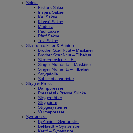
Sakse
Fiskars Sakse
Inspira Sakse
KAI Sakse
Klassé Sakse
Madeira
Paul Sakse
Pfaff Sakse
Texi Sakse
Skæremaskiner & Printere
Brother ScanNcut – Maskiner
Brother ScanNcut – Tilbehør
Skæremaskine – EL
Singer Momento – Maskiner
Singer Momento – Tilbehør
Strygefolie
Sublimationsprinter
Stryg & Press
Damppresser
Presseføl / Presse Skinke
Strygemåtter
Strygejern
Strygesystemer
Varmepresser
Symønstre
ByAnnie – Symønstre
Beklaedt – Symønstre
Kartó – Symønstre