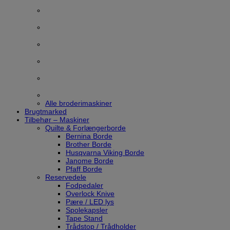
Alle broderimaskiner
Brugtmarked
Tilbehør – Maskiner
Quilte & Forlængerborde
Bernina Borde
Brother Borde
Husqvarna Viking Borde
Janome Borde
Pfaff Borde
Reservedele
Fodpedaler
Overlock Knive
Pære / LED lys
Spolekapsler
Tape Stand
Trådstop / Trådholder