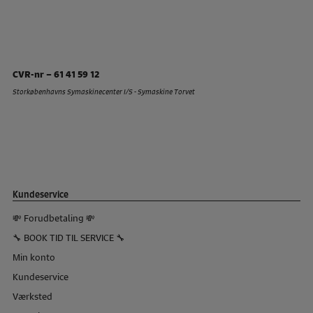
CVR-nr – 61 41 59 12
Storkøbenhavns Symaskinecenter I/S - Symaskine Torvet
Kundeservice
💸 Forudbetaling 💸
🔧 BOOK TID TIL SERVICE 🔧
Min konto
Kundeservice
Værksted