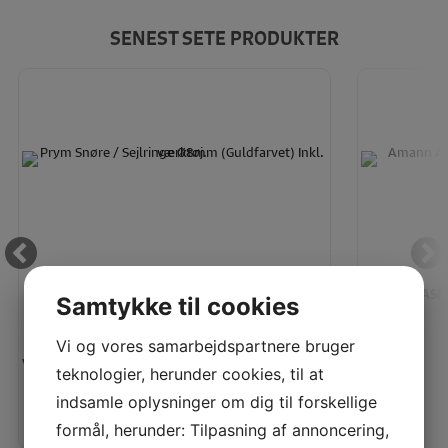
SENEST SETE PRODUKTER
PRYM SNØRE / SEJLRINGE Ø8MM (GULDFARVET)
AMANN ASPO 
Samtykke til cookies
INKL. VÆRKTØJ.
Vi og vores samarbejdspartnere bruger
Vores pris:
Vejl. pris:
teknologier, herunder cookies, til at
90,00
KR
Vores pris:
indsamle oplysninger om dig til forskellige
formål, herunder: Tilpasning af annoncering,