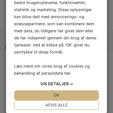
bedre brugeroplevelse, funktionalitet,
statistik og marketing. Disse oplysninger
kan blive delt med annoncerings- og
analysepartnere, som kan kombinere dem
med data, du tidligere har givet dem eller
SE VORES ANMELDELSER PÅ TRUSTPILOT
de har indsamlet gennem din brug af deres
tjenester. Ved at klikke på 'OK' giver du
Trustpilot
samtykke til disse formål.
SIKKER HANDEL PÅ SYMASKINETORVET.DK
Læs mere om vores brug af cookies og
behandling af persondata
her
.
VIS
DETALJER
GRATIS LEVERING VED 399,-
JA
NEJ
OK
JA
NEJ
PÅ KUN 1-2 HVERDAGE
NØDVENDIGE
PRÆFERENCER
AFVIS ALLE
JA
NEJ
JA
NEJ