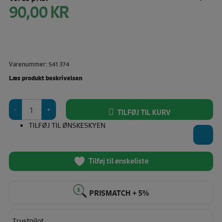
90,00
KR
Varenummer: 541 374
Læs produkt beskrivelsen
Prym
TILFØJ TIL KURV
Snøre
/
TILFØJ TIL ØNSKESKYEN
Sejlringe
Ø8mm
(Sølvfarvet)
Tilføj til ønskeliste
Inkl.
værktøj.
antal
PRISMATCH + 5%
Trustpilot