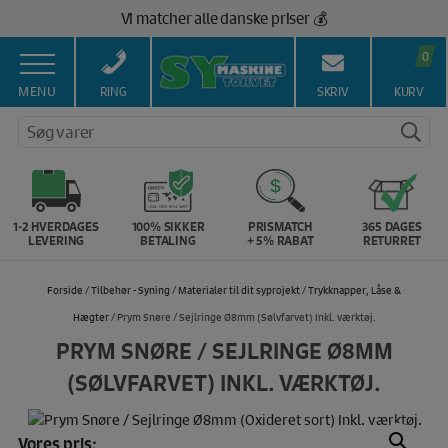
Hop
Vi matcher alle danske priser 💰
til
indholdet
0
MENU
RING
SKRIV
KURV
Søg varer
1-2 HVERDAGES
100% SIKKER
PRISMATCH
365 DAGES
LEVERING
BETALING
+ 5% RABAT
RETURRET
Forside
/
Tilbehør - Syning
/
Materialer til dit syprojekt
/
Trykknapper, Låse &
Hægter
/ Prym Snøre / Sejlringe Ø8mm (Sølvfarvet) Inkl. værktøj.
PRYM SNØRE / SEJLRINGE Ø8MM
(SØLVFARVET) INKL. VÆRKTØJ.
Vores pris: