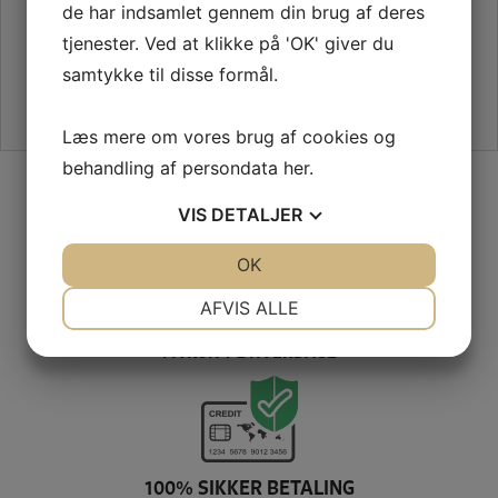
de har indsamlet gennem din brug af deres
tjenester. Ved at klikke på 'OK' giver du
samtykke til disse formål.
Læs mere om vores brug af cookies og
behandling af persondata
her
.
SIKKER HANDEL PÅ SYMASKINETORVET.DK
VIS
DETALJER
JA
NEJ
OK
JA
NEJ
NØDVENDIGE
PRÆFERENCER
AFVIS ALLE
GRATIS LEVERING VED 399,-
JA
NEJ
JA
NEJ
PÅ KUN 1-2 HVERDAGE
MARKETING
STATISTIK
100% SIKKER BETALING