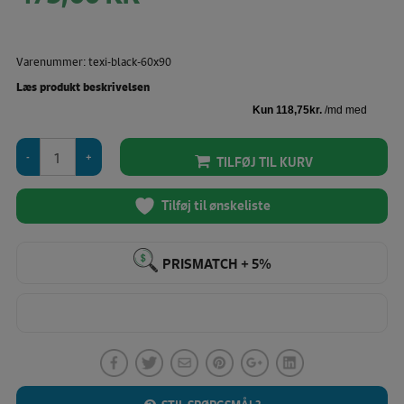
Varenummer: texi-black-60x90
Læs produkt beskrivelsen
Texi
TILFØJ TIL KURV
-
Skæreplade
(60
Tilføj til ønskeliste
X
90
cm)
PRISMATCH + 5%
Sort
antal