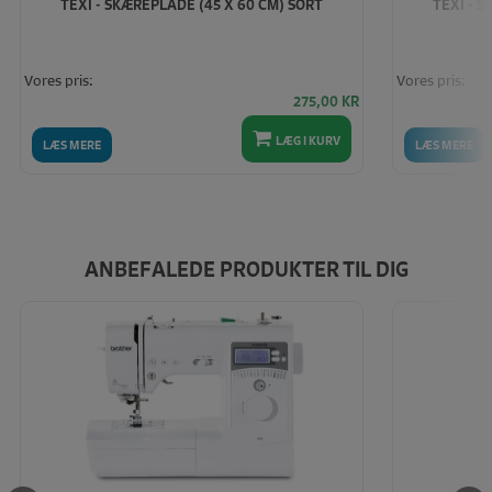
TEXI - SKÆREPLADE (45 X 60 CM) SORT
TEXI - 
Vores pris:
Vores pris:
275,00
KR
LÆG I KURV
LÆS MERE
LÆS MERE
ANBEFALEDE PRODUKTER TIL DIG