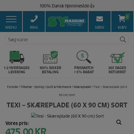
Hop
100% Dansk hjemmeside 👍
til
Brug for hjælp? Ring på 43 44 45 15 ☎️
indholdet
0
Vi matcher alle danske priser 💰
MENU
RING
SKRIV
KURV
Søg varer
1-2 HVERDAGES
100% SIKKER
PRISMATCH
365 DAGES
LEVERING
BETALING
+ 5% RABAT
RETURRET
Forside
/
Tilbehør - Syning
/
Quilt & Patchwork
/
Skæreplader
/ Texi – Skæreplade (60 X
90 cm) Sort
TEXI – SKÆREPLADE (60 X 90 CM) SORT
Vores pris:
475,00
KR