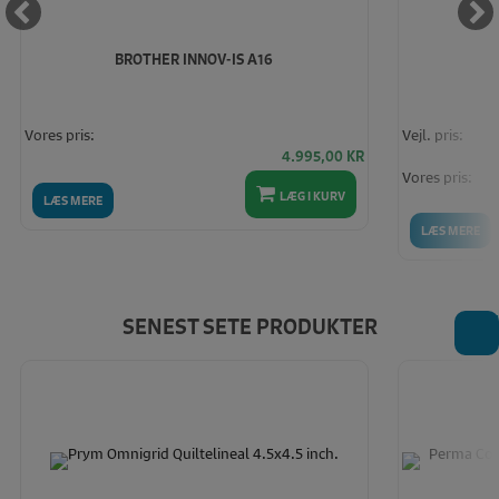
BROTHER INNOV-IS A16
Vores pris:
Vejl. pris:
4.995,00
KR
Vores pris:
LÆG I KURV
LÆS MERE
LÆS MERE
T
SENEST SETE PRODUKTER