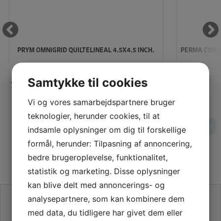
PRYM OMNIGRID QUILTELINEAL 4.5X4.5 INCH.
PERMA CORE 
Samtykke til cookies
Vores pris:
Vejl. pris:
150,00
KR
Vores pris:
Vi og vores samarbejdspartnere bruger
LÆG I KURV
LÆS MERE
teknologier, herunder cookies, til at
LÆS MERE
indsamle oplysninger om dig til forskellige
formål, herunder: Tilpasning af annoncering,
bedre brugeroplevelse, funktionalitet,
statistik og marketing. Disse oplysninger
kan blive delt med annoncerings- og
SE VORES ANMELDELSER PÅ TRUSTPILOT
analysepartnere, som kan kombinere dem
med data, du tidligere har givet dem eller