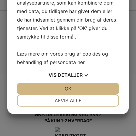
analysepartnere, som kan kombinere dem
med data, du tidligere har givet dem eller
SE VORES ANMELDELSER PÅ TRUSTPILOT
de har indsamlet gennem din brug af deres
tjenester. Ved at klikke på 'OK' giver du
samtykke til disse formål.
Læs mere om vores brug af cookies og
behandling af persondata
her
.
VIS
DETALJER
SIKKER HANDEL PÅ SYMASKINETORVET.DK
JA
NEJ
OK
JA
NEJ
NØDVENDIGE
PRÆFERENCER
AFVIS ALLE
JA
NEJ
JA
NEJ
GRATIS LEVERING VED 399,-
MARKETING
STATISTIK
PÅ KUN 1-2 HVERDAGE