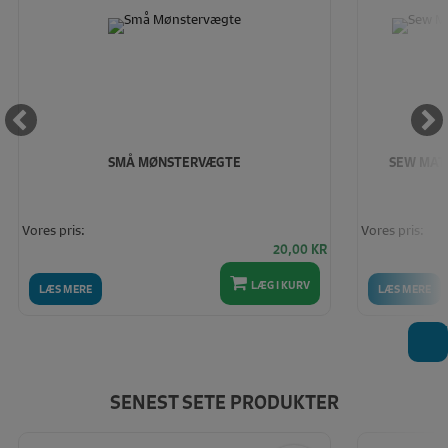
SMÅ MØNSTERVÆGTE
SEW MATE
Vores pris:
Vores pris:
20,00
KR
LÆG I KURV
LÆS MERE
LÆS MERE
T
SENEST SETE PRODUKTER