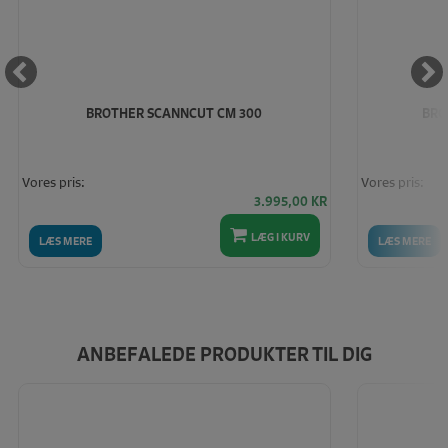
BROTHER SCANNCUT CM 300
BRO
Vores pris:
Vores pris:
3.995,00
KR
LÆG I KURV
LÆS MERE
LÆS MERE
ANBEFALEDE PRODUKTER TIL DIG