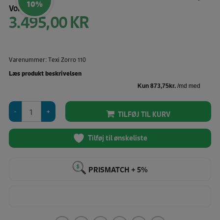
10%
Vores pris:
3.495,00
KR
Den
oprindelige
pris
Den
var:
aktuelle
3.895,00 KR.
Varenummer: Texi Zorro 110
pris
er:
Læs produkt beskrivelsen
3.495,00 KR.
Texi
TILFØJ TIL KURV
Zorro
110
-
Tilføj til ønskeliste
Ledningsfri
Stof
Skæremaskine
PRISMATCH + 5%
antal