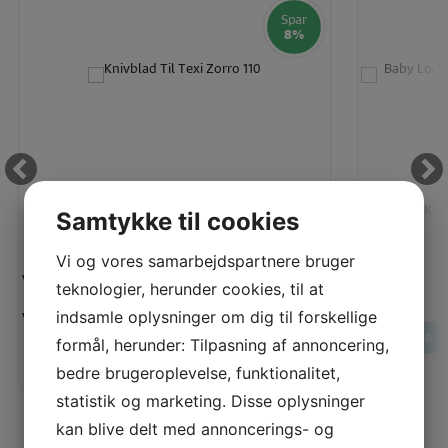
Spar
8%
KNIVBLAD TIL TEXI ZORRO 110
BABY LOCK -
Samtykke til cookies
Vi og vores samarbejdspartnere bruger
Vejl. pris:
Vores pris:
teknologier, herunder cookies, til at
200,00 KR
Vores pris:
indsamle oplysninger om dig til forskellige
185,00 KR
LÆS MERE
formål, herunder: Tilpasning af annoncering,
LÆG I KURV
LÆS MERE
bedre brugeroplevelse, funktionalitet,
statistik og marketing. Disse oplysninger
kan blive delt med annoncerings- og