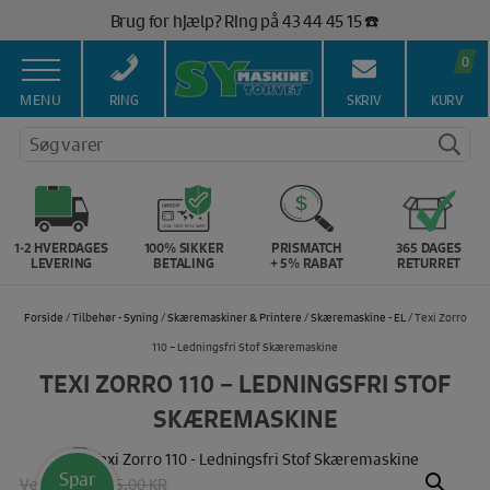
Hop
Brug for hjælp? Ring på 43 44 45 15 ☎️
til
Vi matcher alle danske priser 💰
indholdet
0
MENU
RING
SKRIV
KURV
Søg varer
1-2 HVERDAGES
100% SIKKER
PRISMATCH
365 DAGES
LEVERING
BETALING
+ 5% RABAT
RETURRET
Forside
/
Tilbehør - Syning
/
Skæremaskiner & Printere
/
Skæremaskine - EL
/ Texi Zorro
110 – Ledningsfri Stof Skæremaskine
TEXI ZORRO 110 – LEDNINGSFRI STOF
SKÆREMASKINE
Spar
Vejl. pris:
3895.00 KR