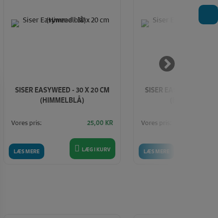
T
SISER EASYWEED - 30 X 20 CM
SISER EASYWEED - 30 
(HIMMELBLÅ)
(MØRK LILLA)
Vores pris:
Vores pris:
25,00
KR
LÆG I KURV
LÆ
LÆS MERE
LÆS MERE