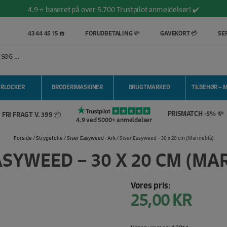
4.9 ⭐️ baseret på over 5.700 Trustpilot anmeldelser! ✔️
43 44 45 15 ☎️
FORUDBETALING 💸
GAVEKORT 💳
SER
ERLOCKER
BRODERIMASKINER
BRUGTMARKED
TILBEHØR – 
PRISMATCH -5% 💸
FRI FRAGT V. 399 📦
4.9 ved 5000+ anmeldelser
Forside
/
Strygefolie
/
Siser Easyweed - Ark
/ Siser Easyweed – 30 x 20 cm (Marineblå)
ASYWEED – 30 X 20 CM (MA
Vores pris:
25,00
KR