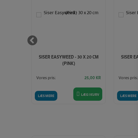
 X 20 CM
SISER EASYWEED - 30 X 20 CM
SISER E
(PINK)
Vores pris:
Vores pris:
25,00
KR
25,00
KR
LÆG I KURV
LÆG I KURV
LÆS MERE
LÆS MERE