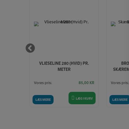
30 CM
VLIESELINE 280 (HVID) PR.
BRO
METER)
METER
SKÆREMÅ
Vores pris:
Vores pris:
100,00
KR
85,00
KR
LÆG I KURV
LÆG I KURV
LÆS MERE
LÆS MERE