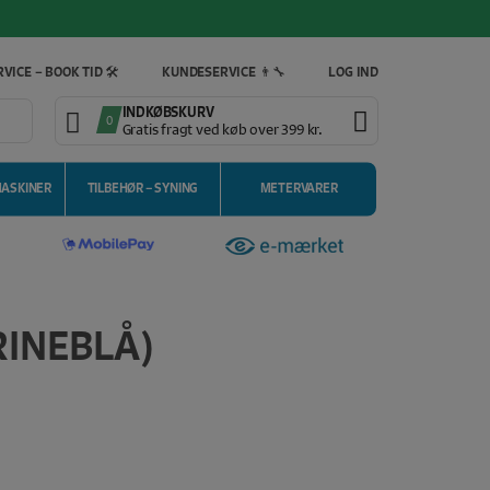
VICE – BOOK TID 🛠️
KUNDESERVICE 👨‍🔧
LOG IND
INDKØBSKURV
0
Gratis fragt ved køb over 399 kr.
MASKINER
TILBEHØR – SYNING
METERVARER
RINEBLÅ)