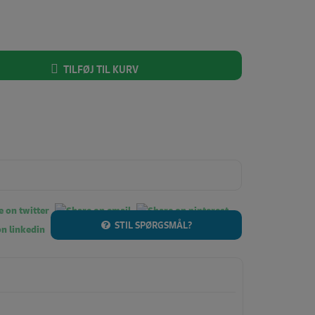
TILFØJ TIL KURV
STIL SPØRGSMÅL?