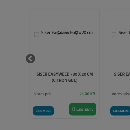
X 25 CM
SISER EASYWEED - 30 X 20 CM
SISER E
(CITRON GUL)
Vores pris:
Vores pris:
35,00
KR
25,00
KR
LÆG I KURV
LÆG I KURV
LÆS MERE
LÆS MERE