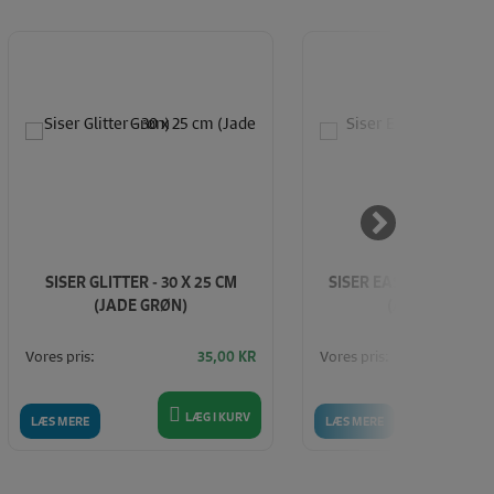
SISER GLITTER - 30 X 25 CM
SISER EASYWEED - 30 
(JADE GRØN)
(ÆBLE GRØN)
Vores pris:
Vores pris:
35,00
KR
LÆG I KURV
LÆ
LÆS MERE
LÆS MERE