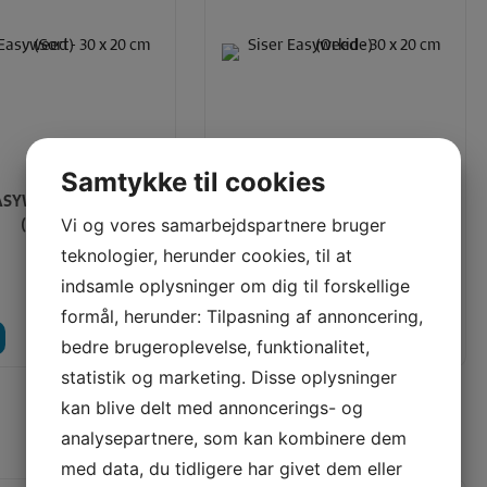
Samtykke til cookies
ASYWEED - 30 X 20 CM
SISER EASYWEED - 30 X 20 CM
(SORT)
(ORKIDE)
Vi og vores samarbejdspartnere bruger
teknologier, herunder cookies, til at
Vores pris:
25,00
KR
25,00
KR
indsamle oplysninger om dig til forskellige
formål, herunder: Tilpasning af annoncering,
LÆG I KURV
LÆG I KURV
LÆS MERE
bedre brugeroplevelse, funktionalitet,
statistik og marketing. Disse oplysninger
kan blive delt med annoncerings- og
ANBEFALEDE PRODUKTER TIL DIG
analysepartnere, som kan kombinere dem
med data, du tidligere har givet dem eller