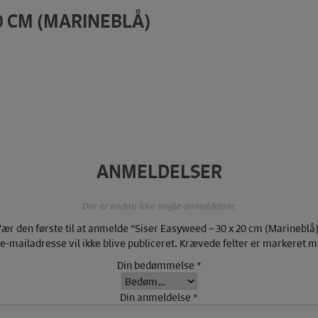
0 CM (MARINEBLÅ)
ANMELDELSER
Der er endnu ikke nogle anmeldelser.
ær den første til at anmelde “Siser Easyweed – 30 x 20 cm (Marineblå
 e-mailadresse vil ikke blive publiceret.
Krævede felter er markeret 
Din bedømmelse
*
Din anmeldelse
*