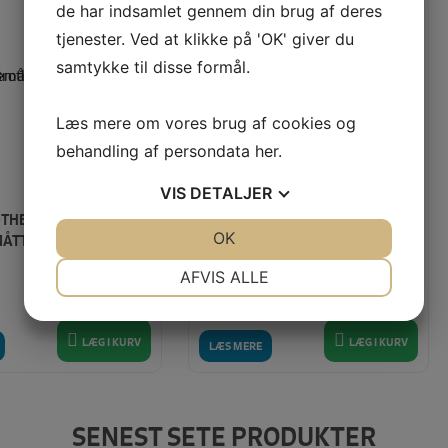
de har indsamlet gennem din brug af deres
tjenester. Ved at klikke på 'OK' giver du
samtykke til disse formål.
Læs mere om vores brug af cookies og
behandling af persondata
her
.
VIS
DETALJER
THER SCANNCUT
VLIESELINE S 320 (HVID) PR.
JA
NEJ
OK
JA
NEJ
TTE (PAPIR) - 12X24
METER
NØDVENDIGE
PRÆFERENCER
AFVIS ALLE
Vores pris:
260,00
KR
105,00
KR
JA
NEJ
JA
NEJ
MARKETING
STATISTIK
LÆG I KURV
LÆG I KURV
LÆS MERE
SENEST SETE PRODUKTER