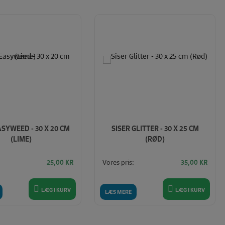
ASYWEED - 30 X 20 CM
SISER GLITTER - 30 X 25 CM
(LIME)
(RØD)
Vores pris:
25,00
KR
35,00
KR
LÆG I KURV
LÆG I KURV
LÆS MERE