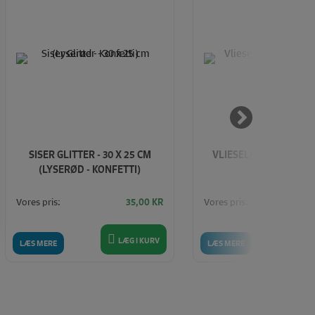
SISER GLITTER - 30 X 25 CM
VLIESELINE H 609 (HVI
(LYSERØD - KONFETTI)
METER
Vores pris:
Vores pris:
35,00
KR
1
LÆG I KURV
LÆ
LÆS MERE
LÆS MERE