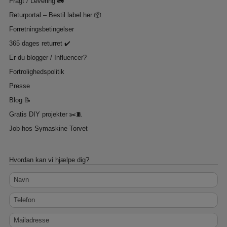
Fragt / Levering 🚛
Returportal – Bestil label her 📦
Forretningsbetingelser
365 dages returret ✔️
Er du blogger / Influencer?
Fortrolighedspolitik
Presse
Blog 📝
Gratis DIY projekter ✂️🧵
Job hos Symaskine Torvet
Hvordan kan vi hjælpe dig?
Navn
Telefon
Mailadresse