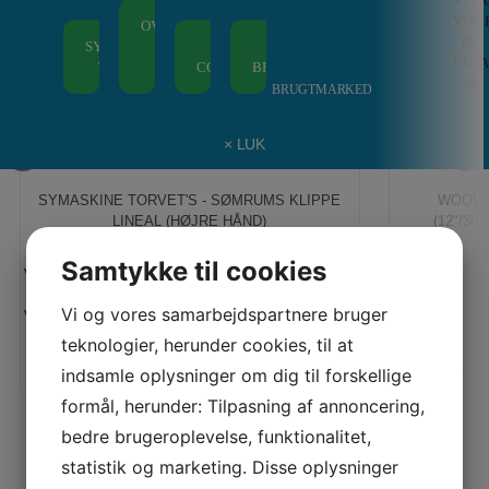
VISK
–
Berni
VOIL
OVERLOCKERE
Overlockere
–
🔴 !
Tråd
Inspi
SYMASKINER
MED LUFT
ALLE
ALLE
UDS
–
Quilt
TIL BØRN
TRÅDNING
COVERLOCKERE
BRODERIMASKINER
! 🔴
Broderimaskiner
Maga
BRUGTMARKED
× LUK
SYMASKINE TORVET'S - SØMRUMS KLIPPE
WOOL 
LINEAL (HØJRE HÅND)
(12"/30
Samtykke til cookies
Vejl. pris:
Vores pris:
150,00 KR
Vi og vores samarbejdspartnere bruger
Vores pris:
125,00 KR
teknologier, herunder cookies, til at
indsamle oplysninger om dig til forskellige
formål, herunder: Tilpasning af annoncering,
bedre brugeroplevelse, funktionalitet,
SENEST SETE PRODUKTER
statistik og marketing. Disse oplysninger