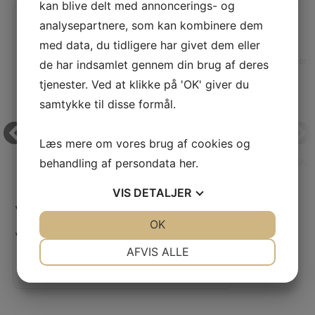
kan blive delt med annoncerings- og
analysepartnere, som kan kombinere dem
med data, du tidligere har givet dem eller
de har indsamlet gennem din brug af deres
tjenester. Ved at klikke på 'OK' giver du
samtykke til disse formål.
Læs mere om vores brug af cookies og
behandling af persondata
her
.
PRYM MINI - DAMPSTRYGEJERN
TAILORMADE
VIS
DETALJER
Vejl. pris:
Vores pris:
JA
NEJ
OK
JA
NEJ
430,00 KR
Vores pris:
NØDVENDIGE
PRÆFERENCER
AFVIS ALLE
385,00 KR
JA
NEJ
JA
NEJ
MARKETING
STATISTIK