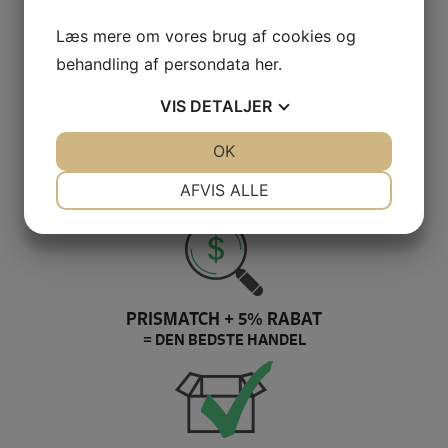
GRATIS LEVERING VED 399,-
Læs mere om vores brug af cookies og
PÅ KUN 1-2 HVERDAGE
behandling af persondata
her
.
VIS
DETALJER
JA
NEJ
OK
JA
NEJ
100% SIKKER BETALING
NØDVENDIGE
PRÆFERENCER
AFVIS ALLE
ELLERS PENGENE RETUR
JA
NEJ
JA
NEJ
MARKETING
STATISTIK
PRISMATCH + 5% RABAT
= DEN BEDSTE HANDEL