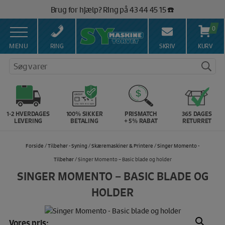
Hop
Brug for hjælp? Ring på 43 44 45 15 ☎️
til
Vi matcher alle danske priser 💰
indholdet
0
MENU
RING
SKRIV
KURV
Søg varer
1-2 HVERDAGES
100% SIKKER
PRISMATCH
365 DAGES
LEVERING
BETALING
+ 5% RABAT
RETURRET
Forside
/
Tilbehør - Syning
/
Skæremaskiner & Printere
/
Singer Momento -
Tilbehør
/ Singer Momento – Basic blade og holder
SINGER MOMENTO – BASIC BLADE OG
HOLDER
Vores pris: