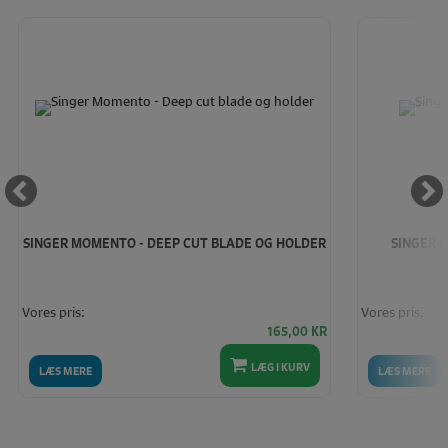
SINGER MOMENTO - DEEP CUT BLADE OG HOLDER
SINGER M
Vores pris:
Vores pris:
165,00
KR
LÆG I KURV
LÆS MERE
LÆS MERE