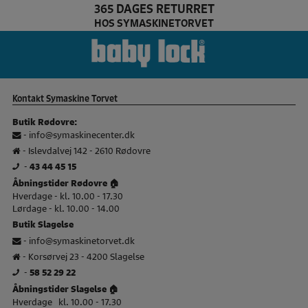
365 DAGES RETURRET
HOS SYMASKINETORVET
Dette er texi brand log
Ba
Kontakt Symaskine Torvet
Butik Rødovre:
-
info@symaskinecenter.dk
- Islevdalvej 142 - 2610 Rødovre
-
43 44 45 15
Åbningstider Rødovre 🏠
Hverdage - kl. 10.00 - 17.30
Lørdage - kl. 10.00 - 14.00
Butik Slagelse
-
info@symaskinetorvet.dk
- Korsørvej 23 - 4200 Slagelse
-
58 52 29 22
Åbningstider Slagelse 🏠
Hverdage kl. 10.00 - 17.30