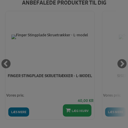
ANBEFALEDE PRODUKTER TIL DIG
FINGER STINGPLADE SKRUETRÆKKER - L-MODEL
SISER
Vores pris:
Vores pris:
40,00
KR
LÆG I KURV
LÆS MERE
LÆS MERE