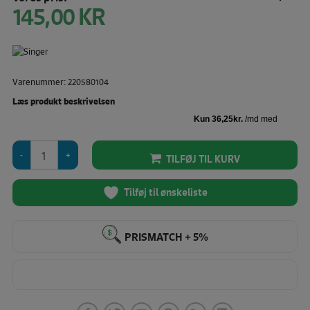
145,00
KR
Varenummer: 220580104
Læs produkt beskrivelsen
Singer
TILFØJ TIL KURV
Momento
-
Basic
Tilføj til ønskeliste
blade
og
holder
PRISMATCH + 5%
antal