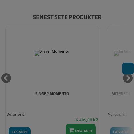
SENEST SETE PRODUKTER
T
SINGER MOMENTO
IMITERET LÆ
Vores pris:
Vores pris:
6.495,00
KR
LÆG I KURV
LÆS MERE
LÆS MERE