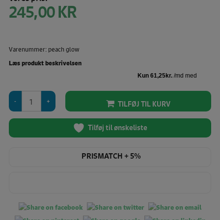
245,00
KR
Varenummer: peach glow
Læs produkt beskrivelsen
Robison-
TILFØJ TIL KURV
Anton
-
Glow
Tilføj til ønskeliste
in
the
PRISMATCH + 5%
dark
500
YDS
-
Peach
Glow
antal