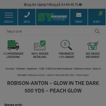
Hop
Brug for hjælp? Ring på 43 44 45 15 ☎️
til
Vi matcher alle danske priser 💰
indholdet
0
MENU
RING
SKRIV
KURV
Søg varer
1-2 HVERDAGES
100% SIKKER
PRISMATCH
365 DAGES
LEVERING
BETALING
+ 5% RABAT
RETURRET
Forside
/
Tilbehør - Maskiner
/
Tråd
/
Tråd til broderimaskiner
/
Robison-Anton - Glow in
the dark
/ Robison-Anton – Glow in the dark 500 YDS – Peach Glow
ROBISON-ANTON – GLOW IN THE DARK
500 YDS – PEACH GLOW
Vores pris: