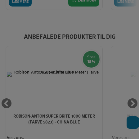
LÆG I KURV
LÆS MERE
LÆS MERE
ANBEFALEDE PRODUKTER TIL DIG
Spar
18%
ROBISON-ANTON SUPER BRITE 1000 METER
MØNST
T
(FARVE 5823) - CHINA BLUE
Vejl. pris:
Vores pris: