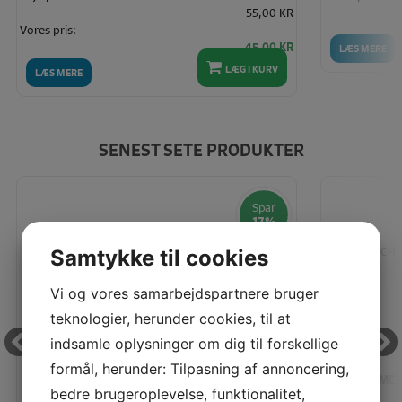
55,00 KR
Vores pris:
45,00 KR
LÆS MERE
LÆG I KURV
LÆS MERE
SENEST SETE PRODUKTER
Spar
17%
Samtykke til cookies
Vi og vores samarbejdspartnere bruger
teknologier, herunder cookies, til at
indsamle oplysninger om dig til forskellige
formål, herunder: Tilpasning af annoncering,
SCHMETZ INDUSTRINÅL 80/12 - DBXK5
SCHMET
bedre brugeroplevelse, funktionalitet,