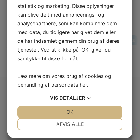
statistik og marketing. Disse oplysninger
Vejl. pris:
Vejl. pris:
kan blive delt med annoncerings- og
60,00 KR
analysepartnere, som kan kombinere dem
Vores pris:
Vores pris:
50,00 KR
med data, du tidligere har givet dem eller
LÆG I KURV
de har indsamlet gennem din brug af deres
LÆS MERE
LÆS MERE
tjenester. Ved at klikke på 'OK' giver du
samtykke til disse formål.
Læs mere om vores brug af cookies og
behandling af persondata
her
.
SE VORES ANMELDELSER PÅ TRUSTPILOT
VIS
DETALJER
JA
NEJ
OK
JA
NEJ
NØDVENDIGE
PRÆFERENCER
AFVIS ALLE
JA
NEJ
JA
NEJ