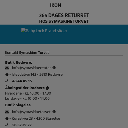
365 DAGES RETURRET
HOS SYMASKINETORVET
Baby Lock Brand slider
Kontakt Symaskine Torvet
Butik Rødovre:
-
info@symaskinecenter.dk
- Islevdalvej 142 - 2610 Rødovre
-
43 44 45 15
Åbningstider Rødovre 🏠
Hverdage - kl. 10.00 - 17.30
Lørdage - kl. 10.00 - 14.00
Butik Slagelse
-
info@symaskinetorvet.dk
- Korsørvej 23 - 4200 Slagelse
-
58 52 29 22