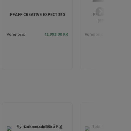
PFAFF CREATIVE EXPECT 350
PFAFF EXPRESSION
(SPECIAL EDITIO
Vores pris:
Vores pris:
12.995,00
KR
15.