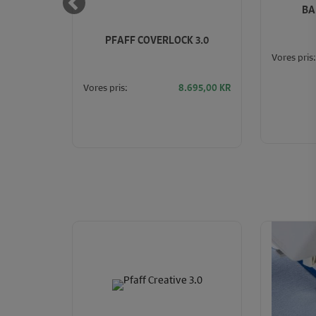
SUMATO
BA
PFAFF COVERLOCK 3.0
Vores pris:
.995,00
KR
Vores pris:
8.695,00
KR