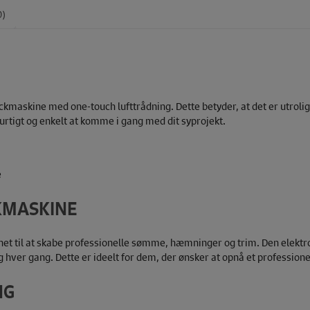
0)
ckmaskine med one-touch lufttrådning. Dette betyder, at det er utroli
hurtigt og enkelt at komme i gang med dit syprojekt.
e
KMASKINE
gnet til at skabe professionelle sømme, hæmninger og trim. Den elekt
ing hver gang. Dette er ideelt for dem, der ønsker at opnå et professio
NG