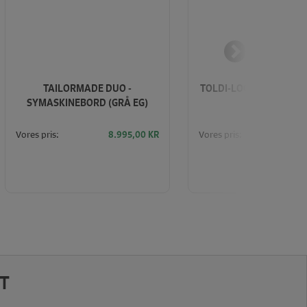
TAILORMADE DUO -
TOLDI-LOCK 2500 METE
SYMASKINEBORD (GRÅ EG)
1000)
Vores pris:
Vores pris:
8.995,00
KR
T