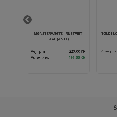
STR. 75)
MØNSTERVÆGTE - RUSTFRIT
TOLDI-LO
STÅL (4 STK)
Vores pris:
35,00 KR
Vejl. pris:
220,00 KR
Vores pris:
30,00 KR
195,00 KR
S