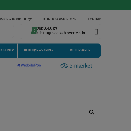
VICE – BOOK TID 🛠️
KUNDESERVICE 👨‍🔧
LOG IND
INDKØBSKURV
0
Gratis fragt ved køb over 399 kr.
MASKINER
TILBEHØR – SYNING
METERVARER