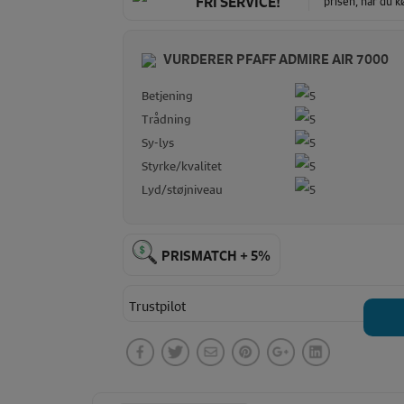
prisen, når du 
FRI SERVICE!
VURDERER PFAFF ADMIRE AIR 7000
Betjening
Trådning
Sy-lys
Styrke/kvalitet
Lyd/støjniveau
PRISMATCH + 5%
Trustpilot