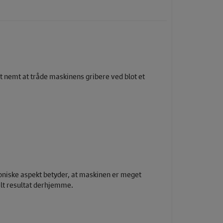
gt nemt at tråde maskinens gribere ved blot et
roniske aspekt betyder, at maskinen er meget
nelt resultat derhjemme.