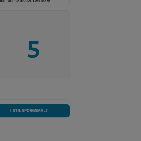
køber denne model.
Læs Mere
5
STIL SPØRGSMÅL?