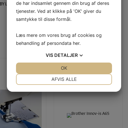
de har indsamlet gennem din brug af deres
BY LOCK ASPIRE
BERNINA L850
tjenester. Ved at klikke på 'OK' giver du
samtykke til disse formål.
Vejl. pris:
24.995,00 KR
18.495,00
KR
Vores pris:
19.995,00 KR
Læs mere om vores brug af cookies og
behandling af persondata
her
.
VIS
DETALJER
JA
NEJ
OK
JA
NEJ
ANBEFALEDE PRODUKTER TIL DIG
NØDVENDIGE
PRÆFERENCER
AFVIS ALLE
JA
NEJ
JA
NEJ
MARKETING
STATISTIK