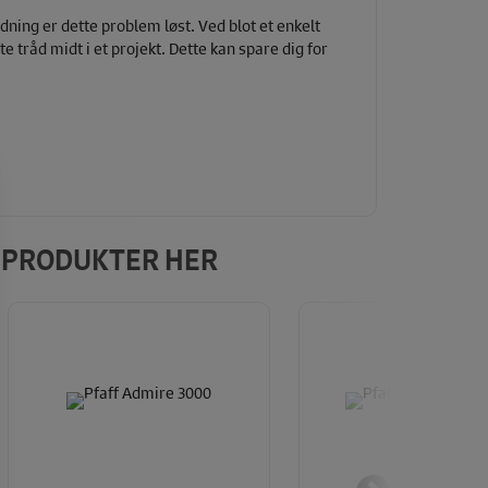
ning er dette problem løst. Ved blot et enkelt
e tråd midt i et projekt. Dette kan spare dig for
E PRODUKTER HER