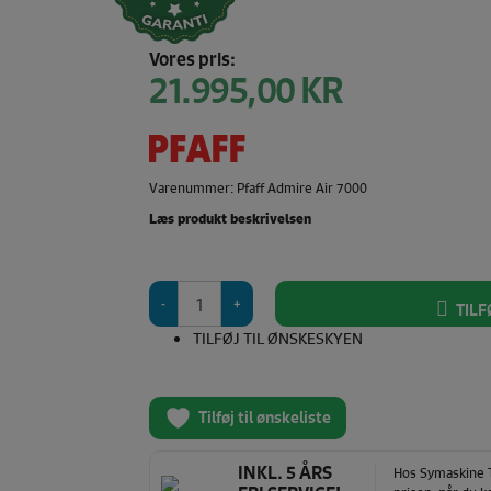
Vores pris:
21.995,00
KR
Varenummer: Pfaff Admire Air 7000
Læs produkt beskrivelsen
Pfaff
TILF
Admire
Air
TILFØJ TIL ØNSKESKYEN
7000
antal
Tilføj til ønskeliste
INKL. 5 ÅRS
Hos Symaskine To