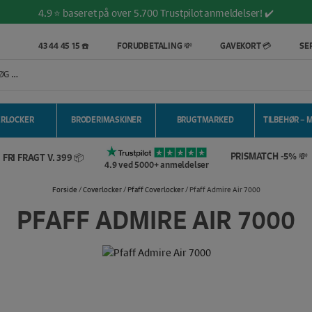
4.9 ⭐️ baseret på over 5.700 Trustpilot anmeldelser! ✔️
43 44 45 15 ☎️
FORUDBETALING 💸
GAVEKORT 💳
SER
ERLOCKER
BRODERIMASKINER
BRUGTMARKED
TILBEHØR – 
PRISMATCH -5% 💸
FRI FRAGT V. 399 📦
4.9 ved 5000+ anmeldelser
Forside
/
Coverlocker
/
Pfaff Coverlocker
/ Pfaff Admire Air 7000
PFAFF ADMIRE AIR 7000