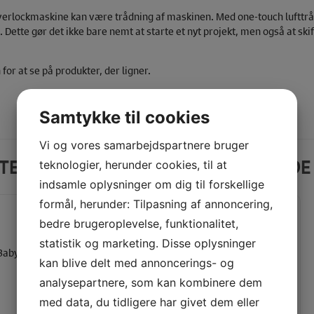
overlockmaskine kan være trådning af maskinen. Med one-touch lufttråd
Dette gør det ikke bare nemt at starte et nyt projekt, men også at skift
for at se på produkter, der ligner.
Samtykke til cookies
Vi og vores samarbejdspartnere bruger
DTE EFTER, SE VORES ANDRE LIGNEND
teknologier, herunder cookies, til at
indsamle oplysninger om dig til forskellige
formål, herunder: Tilpasning af annoncering,
bedre brugeroplevelse, funktionalitet,
statistik og marketing. Disse oplysninger
kan blive delt med annoncerings- og
analysepartnere, som kan kombinere dem
med data, du tidligere har givet dem eller