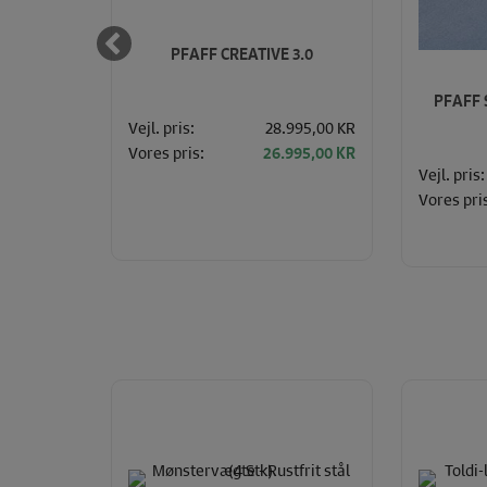
PFAFF CREATIVE 3.0
/STORE
PFAFF
/GRÅ
Vejl. pris:
28.995,00 KR
Vores pris:
26.995,00 KR
Vejl. pris:
150,00
KR
Vores pri