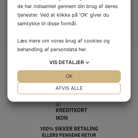
de har indsamlet gennem din brug af deres
tjenester. Ved at klikke på 'OK' giver du
samtykke til disse formål.
Læs mere om vores brug af cookies og
behandling af persondata
her
.
SIKKER HANDEL PÅ SYMASKINETORVET.DK
VIS
DETALJER
JA
NEJ
OK
JA
NEJ
NØDVENDIGE
PRÆFERENCER
GRATIS LEVERING VED 399,-
AFVIS ALLE
PÅ KUN 1-2 HVERDAGE
JA
NEJ
JA
NEJ
MARKETING
STATISTIK
100% SIKKER BETALING
ELLERS PENGENE RETUR