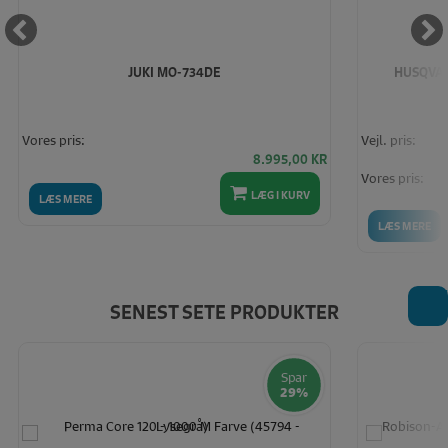
JUKI MO-734DE
HUSQVA
Vores pris:
Vejl. pris:
8.995,00
KR
Vores pris:
LÆG I KURV
LÆS MERE
LÆS MERE
T
SENEST SETE PRODUKTER
Spar
29%