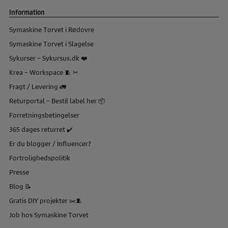
Information
Symaskine Torvet i Rødovre
Symaskine Torvet i Slagelse
Sykurser – Sykursus.dk ❤️
Krea – Workspace 🧵 ✂
Fragt / Levering 🚛
Returportal – Bestil label her 📦
Forretningsbetingelser
365 dages returret ✔️
Er du blogger / Influencer?
Fortrolighedspolitik
Presse
Blog 📝
Gratis DIY projekter ✂️🧵
Job hos Symaskine Torvet