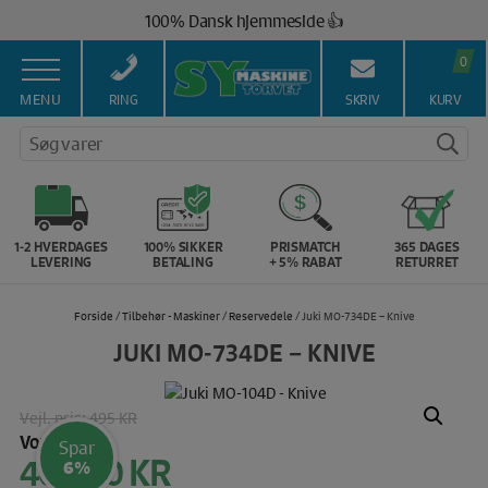
Hop
100% Dansk hjemmeside 👍
til
Brug for hjælp? Ring på 43 44 45 15 ☎️
indholdet
0
Vi matcher alle danske priser 💰
MENU
RING
SKRIV
KURV
Søg varer
1-2 HVERDAGES
100% SIKKER
PRISMATCH
365 DAGES
LEVERING
BETALING
+ 5% RABAT
RETURRET
Forside
/
Tilbehør - Maskiner
/
Reservedele
/ Juki MO-734DE – Knive
JUKI MO-734DE – KNIVE
Vejl. pris:
495 KR
Vores pris:
Spar
465,00
KR
Den
6%
oprindelige