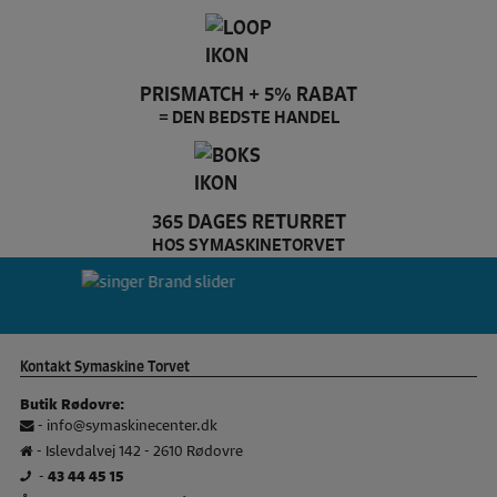
PRISMATCH + 5% RABAT
= DEN BEDSTE HANDEL
365 DAGES RETURRET
HOS SYMASKINETORVET
Pfaff Brand slider
si
Kontakt Symaskine Torvet
Butik Rødovre:
-
info@symaskinecenter.dk
- Islevdalvej 142 - 2610 Rødovre
-
43 44 45 15