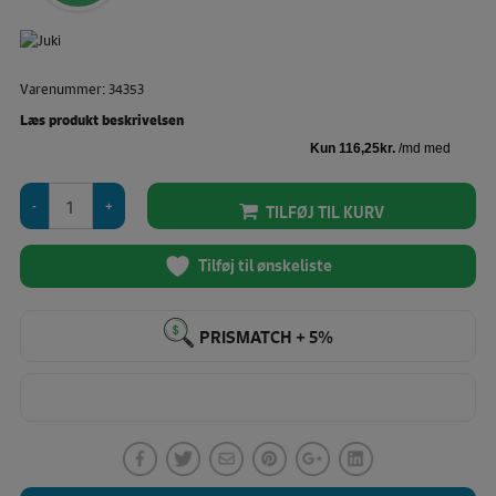
pris
Den
var:
aktuelle
495,00 KR.
pris
Varenummer: 34353
er:
465,00 KR.
Læs produkt beskrivelsen
Juki
TILFØJ TIL KURV
MO-
734DE
-
Tilføj til ønskeliste
Knive
antal
PRISMATCH + 5%