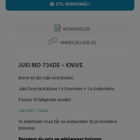
STIL SPØRGSMÅL?
BESKRIVELSE
ANMELDELSER (0)
JUKI MO-734DE – KNIVE
Knive til din Juki overlocker.
Juki Overlock Knive 1 x Overkniv + 1 x Underkniv.
Passer til følgende model:
Juki MO-734de
Vi anbefaler man får en mekaniker til at montere
knivene.
Forsøger du selv og ødelægger knivene