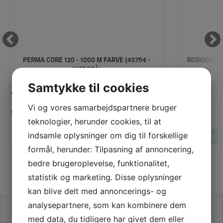
PERMA CORE 120 - 1000 M FARVE (45794 -
ROBISON-AN
LYSEGRÅ)
Samtykke til cookies
Vejl. pris:
Vejl. pris:
35,00 KR
Vi og vores samarbejdspartnere bruger
Vores pris:
Vores pris:
teknologier, herunder cookies, til at
25,00 KR
indsamle oplysninger om dig til forskellige
LÆG I KURV
LÆS MERE
LÆS MERE
formål, herunder: Tilpasning af annoncering,
bedre brugeroplevelse, funktionalitet,
statistik og marketing. Disse oplysninger
kan blive delt med annoncerings- og
analysepartnere, som kan kombinere dem
SE VORES ANMELDELSER PÅ TRUSTPILOT
med data, du tidligere har givet dem eller