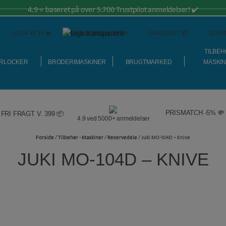
4.9 ⭐️ baseret på over 5.700 Trustpilot anmeldelser! ✔️
43 44 45 15 ☎️
FORUDBETALING 💸
GAVEKORT 💳
SERVI
TILBEH
RLOCKER
BRODERIMASKINER
BRUGTMARKED
MASKI
PRISMATCH -5% 💸
FRI FRAGT V. 399 📦
4.9 ved 5000+ anmeldelser
Forside
/
Tilbehør - Maskiner
/
Reservedele
/ Juki MO-104D – Knive
JUKI MO-104D – KNIVE