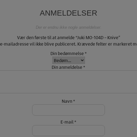
ANMELDELSER
Der er endnu ikke nogle anmeldelser.
Vær den første til at anmelde “Juki MO-104D – Knive”
 e-mailadresse vil ikke blive publiceret.
Krævede felter er markeret 
Din bedømmelse
*
Din anmeldelse
*
Navn
*
E-mail
*