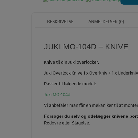
BESKRIVELSE
ANMELDELSER (0)
JUKI MO-104D – KNIVE
Knive til din Juki overlocker.
Juki Overlock Knive 1 x Overkniv + 1 x Underkniv
Passer til følgende model:
Juki MO-104d
Vi anbefaler man får en mekaniker til at monte
Forsøger du selv og ødelægger knivene bortf
Rødovre eller Slagelse.