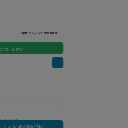
ØJ TIL KURV
STIL SPØRGSMÅL?