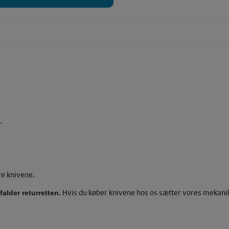
.
re knivene.
Hvis du køber knivene hos os sætter vores mekanike
alder returretten.