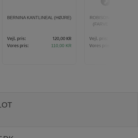
BERNINA KANTLINEAL (HØJRE)
ROBISON-ANTON 1000
(FARVE 5733) - ULTR
Vejl. pris:
120,00 KR
Vejl. pris:
Vores pris:
Vores pris:
110,00 KR
4
LOT