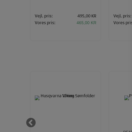
R S400 -
Vejl. pris:
495,00 KR
Vejl. pris:
450,00
KR
Vores pris:
Vores pri
465,00 KR