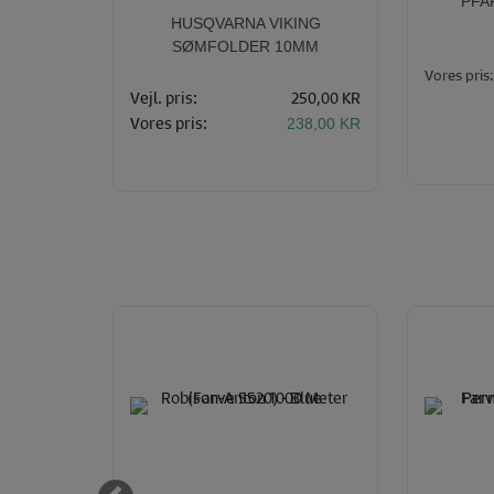
PFA
BØRSTER
HUSQVARNA VIKING
SØMFOLDER 10MM
Vores pris:
Vejl. pris:
250,00 KR
25,00
KR
Vores pris:
238,00 KR