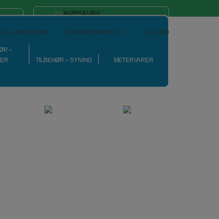
INDKØBSKURV
0
Gratis fragt ved køb over 399 kr.
CE – BOOK TID 🛠️
KUNDESERVICE 👨‍🔧
LOG IND
ØR –
NER
TILBEHØR – SYNING
METERVARER