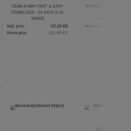
TEAR-A-WAY FAST & EASY
HYDROLON STABILIZE
STABILIZER - 15 INCH X 10
X 25 METER
YARDS
(VANDOPLØSELI
Vores pris:
Vejl. pris:
125,00 KR
1
Vores pris:
115,00 KR