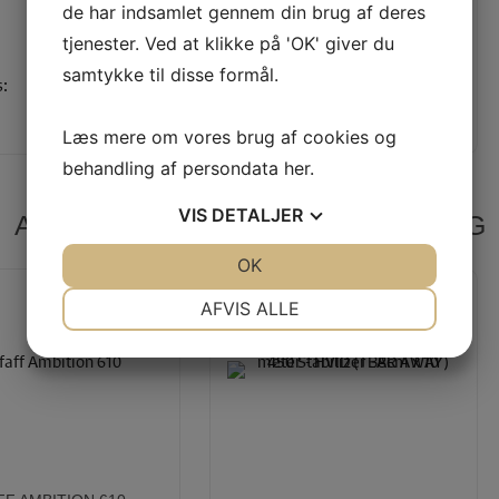
de har indsamlet gennem din brug af deres
tjenester. Ved at klikke på 'OK' giver du
495,00 KR
Vejl. pris:
495,00 KR
samtykke til disse formål.
s:
Vores pris:
465,00 KR
465,00 KR
Læs mere om vores brug af cookies og
behandling af persondata
her
.
VIS
DETALJER
ANBEFALEDE PRODUKTER TIL DIG
JA
NEJ
OK
JA
NEJ
NØDVENDIGE
PRÆFERENCER
AFVIS ALLE
JA
NEJ
JA
NEJ
MARKETING
STATISTIK