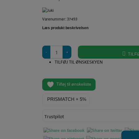
pris
Den
var:
aktuelle
495,00 KR.
Varenummer: 37493
pris
er:
Læs produkt beskrivelsen
465,00 KR.
Juki
TILF
MO-
104D
TILFØJ TIL ØNSKESKYEN
-
Knive
antal
Tilføj til ønskeliste
PRISMATCH + 5%
Trustpilot