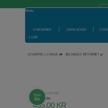
Menu
SYMASKINER
OVERLOCKER
COVE
× LUK
LEVERING 1-3 DAGE 🚛
365 DAGES RETURRET ✔️
Hop
til
indholdet
Vejl. pris:
495 KR
Spar
Vores pris:
6%
Den
465,00
KR
oprindelige