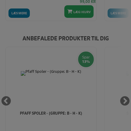
99,00
KR
LÆG I KURV
LÆS MERE
LÆS MERE
ANBEFALEDE PRODUKTER TIL DIG
Spar
13%
PFAFF SPOLER - (GRUPPE: B - H - K)
SP