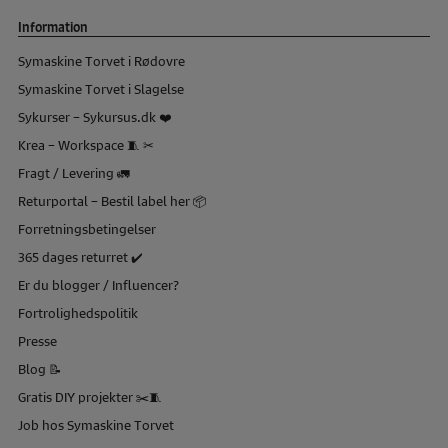
Information
Symaskine Torvet i Rødovre
Symaskine Torvet i Slagelse
Sykurser – Sykursus.dk ❤️
Krea – Workspace 🧵 ✂
Fragt / Levering 🚛
Returportal – Bestil label her 📦
Forretningsbetingelser
365 dages returret ✔️
Er du blogger / Influencer?
Fortrolighedspolitik
Presse
Blog 📝
Gratis DIY projekter ✂️🧵
Job hos Symaskine Torvet