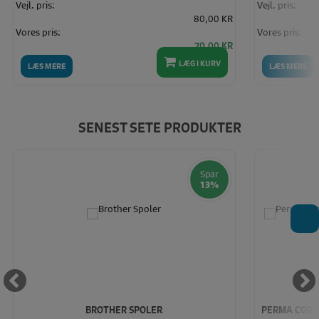
Vejl. pris:
Vejl. pris:
80,00 KR
Vores pris:
Vores pris:
70,00 KR
LÆG I KURV
LÆS MERE
LÆS MERE
SENEST SETE PRODUKTER
Spar
13%
T
BROTHER SPOLER
PERMA CORE 1