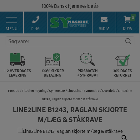
Hop
100% Dansk hjemmeside 👍
til
Brug for hjælp? Ring på 43 44 45 15 ☎️
indholdet
0
Vi matcher alle danske priser 💰
MENU
RING
SKRIV
KURV
Søg varer
1-2 HVERDAGES
100% SIKKER
PRISMATCH
365 DAGES
LEVERING
BETALING
+ 5% RABAT
RETURRET
Forside
/
Tilbehør - Syning
/
Symønstre
/
Line2Line - Symønstre
/
Overdele
/ Line2Line
B1243, Raglan skjorte m/læg & ståkrave
LINE2LINE B1243, RAGLAN SKJORTE
M/LÆG & STÅKRAVE