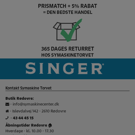
PRISMATCH + 5% RABAT
= DEN BEDSTE HANDEL
365 DAGES RETURRET
HOS SYMASKINETORVET
Pfaff Brand slider
si
Kontakt Symaskine Torvet
Butik Rødovre:
-
info@symaskinecenter.dk
- Islevdalvej 142 - 2610 Rødovre
-
43 44 45 15
Åbningstider Rødovre 🏠
Hverdage - kl. 10.00 - 17.30