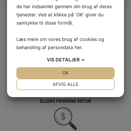
de har indsamlet gennem din brug af deres
SIKKER HANDEL PÅ SYMASKINETORVET.DK
tjenester. Ved at klikke på 'OK' giver du
samtykke til disse formål.
Læs mere om vores brug af cookies og
behandling af persondata
her
.
GRATIS LEVERING VED 399,-
PÅ KUN 1-2 HVERDAGE
VIS
DETALJER
JA
NEJ
OK
JA
NEJ
NØDVENDIGE
PRÆFERENCER
AFVIS ALLE
JA
NEJ
JA
NEJ
100% SIKKER BETALING
ELLERS PENGENE RETUR
MARKETING
STATISTIK