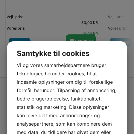
Vejl. pris:
Vejl. pris:
80,00 KR
Vores pris:
Vores pris:
70,00 KR
LÆG I KURV
LÆS MERE
LÆS MERE
Samtykke til cookies
Vi og vores samarbejdspartnere bruger
teknologier, herunder cookies, til at
indsamle oplysninger om dig til forskellige
SE VORES ANMELDELSER PÅ TRUSTPILOT
formål, herunder: Tilpasning af annoncering,
bedre brugeroplevelse, funktionalitet,
statistik og marketing. Disse oplysninger
kan blive delt med annoncerings- og
analysepartnere, som kan kombinere dem
med data, du tidligere har givet dem eller