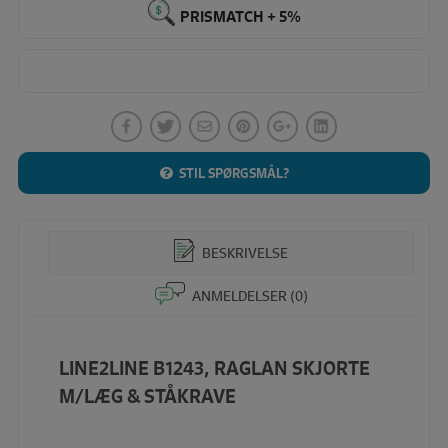
ståkrave
PRISMATCH + 5%
antal
STIL SPØRGSMÅL?
BESKRIVELSE
ANMELDELSER (0)
LINE2LINE B1243, RAGLAN SKJORTE
M/LÆG & STÅKRAVE