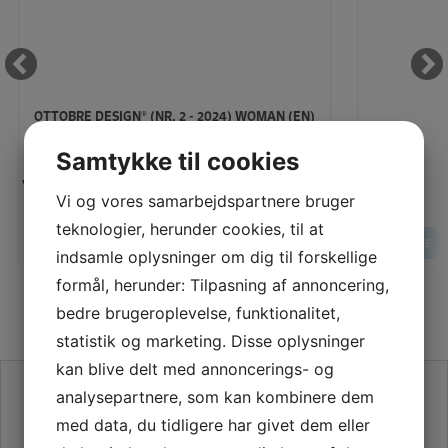
OTTOBRE DESIGN® (NR. 2 - 2024) WOMAN (EN)
Samtykke til cookies
Vores pris:
Vores pris:
Vi og vores samarbejdspartnere bruger
115,00
KR
teknologier, herunder cookies, til at
LÆG I KURV
LÆS MERE
LÆS MERE
indsamle oplysninger om dig til forskellige
formål, herunder: Tilpasning af annoncering,
bedre brugeroplevelse, funktionalitet,
statistik og marketing. Disse oplysninger
kan blive delt med annoncerings- og
SE VORES ANMELDELSER PÅ TRUSTPILOT
analysepartnere, som kan kombinere dem
med data, du tidligere har givet dem eller