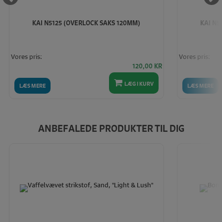
KAI N5125 (OVERLOCK SAKS 120MM)
KAI N5
Vores pris:
Vores pris:
120,00
KR
LÆG I KURV
LÆS MERE
LÆS MERE
ANBEFALEDE PRODUKTER TIL DIG