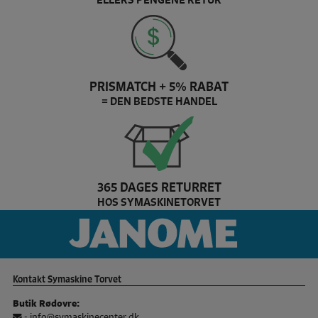
PRISMATCH + 5% RABAT
= DEN BEDSTE HANDEL
365 DAGES RETURRET
HOS SYMASKINETORVET
husqvarna Brand slider
ja
Kontakt Symaskine Torvet
Butik Rødovre:
-
info@symaskinecenter.dk