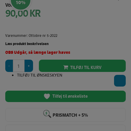
10%
Vores pris:
90,00
KR
Den
oprindelige
pris
Den
var:
aktuelle
100,00 KR.
Varenummer: Ottobre nr 5-2022
pris
er:
Læs produkt beskrivelsen
90,00 KR.
OBS Udgår, så længe lager haves
OTTOBRE
TILFØJ TIL KURV
design®
(Nr.
TILFØJ TIL ØNSKESKYEN
5
-
2022)
Tilføj til ønskeliste
Woman
(EN)
antal
PRISMATCH + 5%