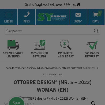
Hop
Gratis fragt ved køb over 399,- kr. 🚚
til
Salg af symaskiner siden 1967 🥇
indholdet
0
100% Dansk hjemmeside 👍
Brug for hjælp? Ring på 43 44 45 15 ☎️
MENU
RING
SKRIV
KURV
Vi matcher alle danske priser 💰
Søg varer
1-2 HVERDAGES
100% SIKKER
PRISMATCH
365 DAGES
LEVERING
BETALING
+ 5% RABAT
RETURRET
Forside
/
Tilbehør - Syning
/
Sybøger & magasiner
/
Ottobre
/ OTTOBRE design® (Nr. 5 –
2022) Woman (EN)
OTTOBRE DESIGN® (NR. 5 – 2022)
WOMAN (EN)
Spar
Vejl. pris:
100.00 KR