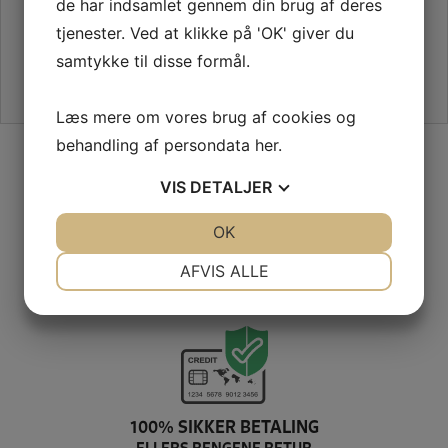
de har indsamlet gennem din brug af deres
tjenester. Ved at klikke på 'OK' giver du
samtykke til disse formål.
Læs mere om vores brug af cookies og
behandling af persondata
her
.
SIKKER HANDEL PÅ SYMASKINETORVET.DK
VIS
DETALJER
JA
NEJ
OK
JA
NEJ
NØDVENDIGE
PRÆFERENCER
AFVIS ALLE
GRATIS LEVERING VED 399,-
JA
NEJ
JA
NEJ
PÅ KUN 1-2 HVERDAGE
MARKETING
STATISTIK
100% SIKKER BETALING
ELLERS PENGENE RETUR