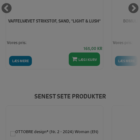
VAFFELVÆVET STRIKSTOF, SAND, "LIGHT & LUSH"
BOMULDS
Vores pris:
Vores pris:
165,00
KR
LÆG I KURV
LÆS MERE
LÆS MERE
SENEST SETE PRODUKTER