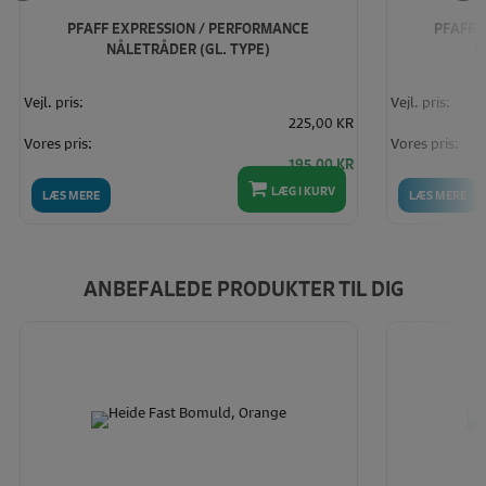
PFAFF EXPRESSION / PERFORMANCE
PFAFF 
NÅLETRÅDER (GL. TYPE)
N
Vejl. pris:
Vejl. pris:
225,00 KR
Vores pris:
Vores pris:
195,00 KR
LÆG I KURV
LÆS MERE
LÆS MERE
ANBEFALEDE PRODUKTER TIL DIG