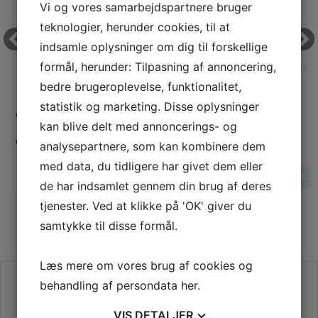
Vi og vores samarbejdspartnere bruger
teknologier, herunder cookies, til at
indsamle oplysninger om dig til forskellige
formål, herunder: Tilpasning af annoncering,
SCHMETZ JERSEY SUK (STR. 80)
SCHMETZ
bedre brugeroplevelse, funktionalitet,
statistik og marketing. Disse oplysninger
Vejl. pris:
Vejl. pris:
kan blive delt med annoncerings- og
35,00 KR
Vores pris:
Vores pris:
analysepartnere, som kan kombinere dem
30,00 KR
med data, du tidligere har givet dem eller
LÆG I KURV
LÆS MERE
LÆS MERE
de har indsamlet gennem din brug af deres
tjenester. Ved at klikke på 'OK' giver du
samtykke til disse formål.
Læs mere om vores brug af cookies og
SE VORES ANMELDELSER PÅ TRUSTPILOT
behandling af persondata
her
.
VIS
DETALJER