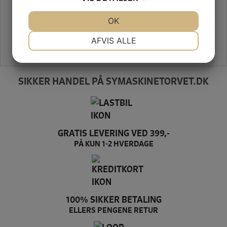
JA
NEJ
OK
JA
NEJ
NØDVENDIGE
PRÆFERENCER
AFVIS ALLE
JA
NEJ
JA
NEJ
MARKETING
STATISTIK
SIKKER HANDEL PÅ SYMASKINETORVET.DK
GRATIS LEVERING VED 399,-
PÅ KUN 1-2 HVERDAGE
100% SIKKER BETALING
ELLERS PENGENE RETUR