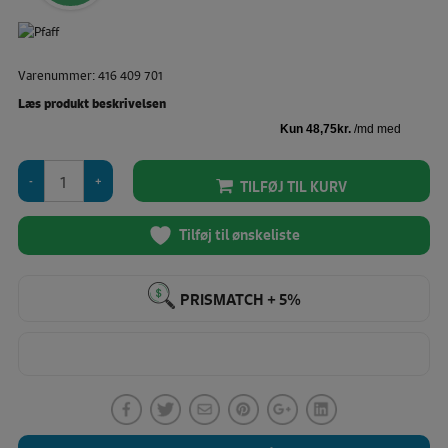
pris
Den
var:
aktuelle
225,00 KR.
pris
Varenummer: 416 409 701
er:
195,00 KR.
Læs produkt beskrivelsen
Pfaff
TILFØJ TIL KURV
Ambition
Nåletråder
antal
Tilføj til ønskeliste
PRISMATCH + 5%