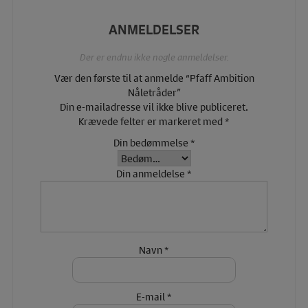
ANMELDELSER
Der er endnu ikke nogle anmeldelser.
Vær den første til at anmelde “Pfaff Ambition
Nåletråder”
Din e-mailadresse vil ikke blive publiceret.
Krævede felter er markeret med
*
Din bedømmelse
*
Din anmeldelse
*
Navn
*
E-mail
*