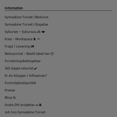
Information
Symaskine Torvet i Rødovre
Symaskine Torvet i Slagelse
Sykurser – Sykursus.dk ❤️
Krea – Workspace 🧵 ✂
Fragt / Levering 🚛
Returportal – Bestil label her 📦
Forretningsbetingelser
365 dages returret ✔️
Er du blogger / Influencer?
Fortrolighedspolitik
Presse
Blog 📝
Gratis DIY projekter ✂️🧵
Job hos Symaskine Torvet