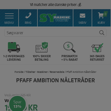
Hop
Vi matcher alle danske priser 💰
til
indholdet
0
MENU
RING
SKRIV
KURV
Søg varer
1-2 HVERDAGES
100% SIKKER
PRISMATCH
365 DAGES
LEVERING
BETALING
+ 5% RABAT
RETURRET
Forside
/
Tilbehør - Maskiner
/
Reservedele
/ Pfaff Ambition Nåletråder
PFAFF AMBITION NÅLETRÅDER
Vejl. pris:
225 KR
Vores pris:
Spar
195,00
KR
Den
13%
oprindelige