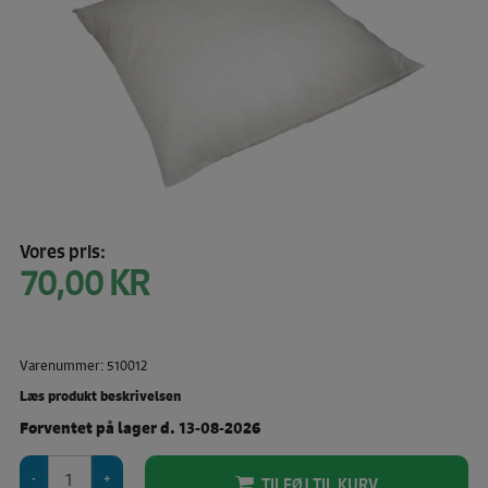
Vores pris:
70,00
KR
Varenummer: 510012
Læs produkt beskrivelsen
Forventet på lager d. 13-08-2026
Monteringspude
TILFØJ TIL KURV