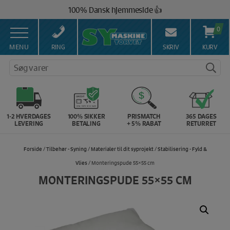
Hop
100% Dansk hjemmeside 👍
til
Brug for hjælp? Ring på 43 44 45 15 ☎️
indholdet
0
Vi matcher alle danske priser 💰
MENU
RING
SKRIV
KURV
Søg varer
1-2 HVERDAGES
100% SIKKER
PRISMATCH
365 DAGES
LEVERING
BETALING
+ 5% RABAT
RETURRET
Forside
/
Tilbehør - Syning
/
Materialer til dit syprojekt
/
Stabilisering - Fyld &
Vlies
/ Monteringspude 55×55 cm
MONTERINGSPUDE 55×55 CM