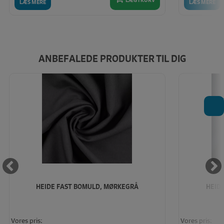
LÆS MERE
LÆS MERE
ANBEFALEDE PRODUKTER TIL DIG
T
HEIDE FAST BOMULD, MØRKEGRÅ
HEID
Vores pris:
Vores pris: