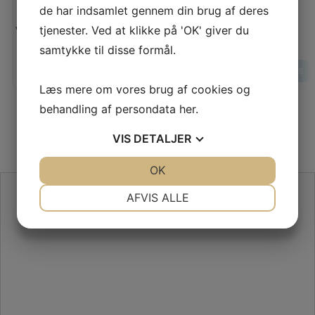
de har indsamlet gennem din brug af deres
Vores pris:
Vores pris:
tjenester. Ved at klikke på 'OK' giver du
60,00
KR
samtykke til disse formål.
LÆG I KURV
LÆS MERE
LÆS MERE
Læs mere om vores brug af cookies og
behandling af persondata
her
.
VIS
DETALJER
JA
NEJ
OK
JA
NEJ
NØDVENDIGE
PRÆFERENCER
SE VORES ANMELDELSER PÅ TRUSTPILOT
AFVIS ALLE
JA
NEJ
JA
NEJ
MARKETING
STATISTIK