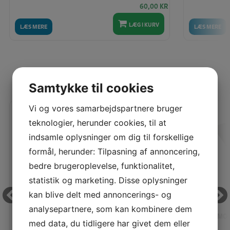
60,00
KR
LÆG I KURV
LÆS MERE
LÆS MERE
SENEST SETE PRODUKTER
Samtykke til cookies
Vi og vores samarbejdspartnere bruger
teknologier, herunder cookies, til at
indsamle oplysninger om dig til forskellige
formål, herunder: Tilpasning af annoncering,
bedre brugeroplevelse, funktionalitet,
statistik og marketing. Disse oplysninger
kan blive delt med annoncerings- og
analysepartnere, som kan kombinere dem
MONTERINGSPUDE 45X45 CM
MON
med data, du tidligere har givet dem eller