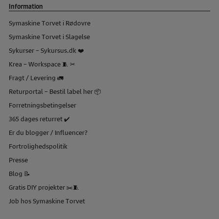
Information
Symaskine Torvet i Rødovre
Symaskine Torvet i Slagelse
Sykurser – Sykursus.dk ❤️
Krea – Workspace 🧵 ✂
Fragt / Levering 🚛
Returportal – Bestil label her 📦
Forretningsbetingelser
365 dages returret ✔️
Er du blogger / Influencer?
Fortrolighedspolitik
Presse
Blog 📝
Gratis DIY projekter ✂️🧵
Job hos Symaskine Torvet