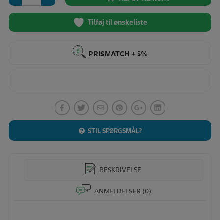
55x55
cm
antal
Tilføj til ønskeliste
PRISMATCH + 5%
STIL SPØRGSMÅL?
BESKRIVELSE
ANMELDELSER (0)