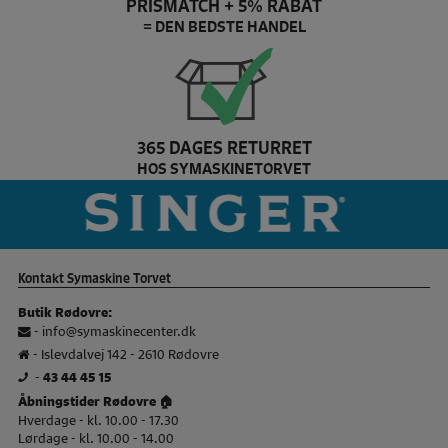
PRISMATCH + 5% RABAT
= DEN BEDSTE HANDEL
365 DAGES RETURRET
HOS SYMASKINETORVET
Pfaff Brand slider
si
Kontakt Symaskine Torvet
Butik Rødovre:
-
info@symaskinecenter.dk
- Islevdalvej 142 - 2610 Rødovre
-
43 44 45 15
Åbningstider Rødovre 🏠
Hverdage - kl. 10.00 - 17.30
Lørdage - kl. 10.00 - 14.00