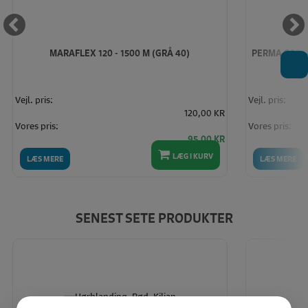
MARAFLEX 120 - 1500 M (GRÅ 40)
PERMA CORE 
T
Vejl. pris:
Vejl. pris:
120,00 KR
Vores pris:
Vores pris:
95,00 KR
LÆG I KURV
LÆS MERE
LÆS MERE
SENEST SETE PRODUKTER