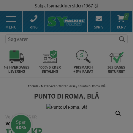
Hop
100% Dansk hjemmeside 👍
til
Brug for hjælp? Ring på 43 44 45 15 ☎️
indholdet
0
Vi matcher alle danske priser 💰
MENU
RING
SKRIV
KURV
Søg varer
1-2 HVERDAGES
100% SIKKER
PRISMATCH
365 DAGES
LEVERING
BETALING
+ 5% RABAT
RETURRET
Forside
/
Metervarer
/
Vinter Jersey
/ Punto Di Roma, Blå
PUNTO DI ROMA, BLÅ
Vejl. pris:
185 KR
Spar
Vores pris:
40%
111,00
KR
Den