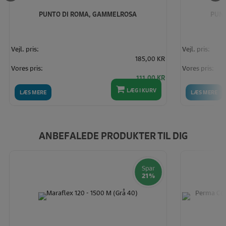
PUNTO DI ROMA, GAMMELROSA
PUNT
Vejl. pris:
Vejl. pris:
185,00 KR
Vores pris:
Vores pris:
111,00 KR
LÆG I KURV
LÆS MERE
LÆS MERE
ANBEFALEDE PRODUKTER TIL DIG
Spar
21%