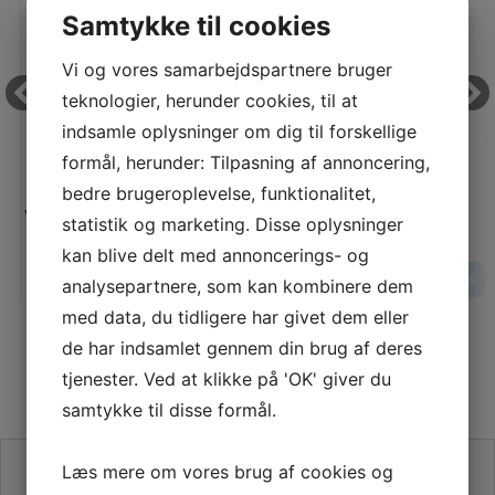
Samtykke til cookies
Vi og vores samarbejdspartnere bruger
teknologier, herunder cookies, til at
indsamle oplysninger om dig til forskellige
HØRBLANDING, RØD, KILIAN
R
formål, herunder: Tilpasning af annoncering,
bedre brugeroplevelse, funktionalitet,
Vores pris:
Vores pris:
statistik og marketing. Disse oplysninger
135,00
KR
kan blive delt med annoncerings- og
LÆG I KURV
LÆS MERE
LÆS MERE
analysepartnere, som kan kombinere dem
med data, du tidligere har givet dem eller
de har indsamlet gennem din brug af deres
tjenester. Ved at klikke på 'OK' giver du
samtykke til disse formål.
SE VORES ANMELDELSER PÅ TRUSTPILOT
Læs mere om vores brug af cookies og