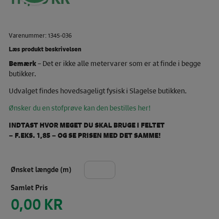
oprindelige
pris
Den
var:
aktuelle
185,00 KR.
Varenummer: 1345-036
pris
er:
Læs produkt beskrivelsen
111,00 KR.
Bemærk
– Det er ikke alle metervarer som er at finde i begge
butikker.
Udvalget findes hovedsageligt fysisk i Slagelse butikken.
Ønsker du en stofprøve kan den bestilles her!
INDTAST HVOR MEGET DU SKAL BRUGE I FELTET
– F.EKS. 1,85 – OG SE PRISEN MED DET SAMME!
Ønsket længde (m)
Pris